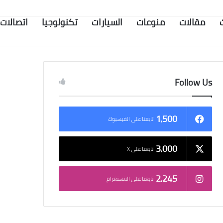
مقالات
منوعات
السيارات
تكنولوجيا
اتصالات
Follow Us
1٬500
تابعنا على الفيسبوك
3٬000
تابعنا على X
2٬245
تابعنا على الانستغرام