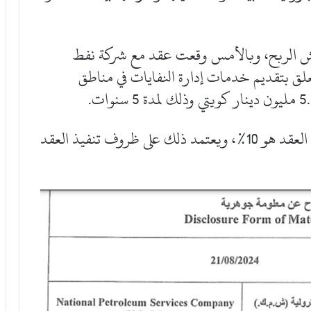
مش الربح، وبالأمس وقعت عقد مع شركة نفط
نار كويتي يتعلق بتقديم خدمات إدارة النفايات في مناطق
وأفادت الشركة بأن هامش الربح المتوقع لهذا العقد هو 10%، ويعتمد ذلك على ظروف تنفيذ العقد