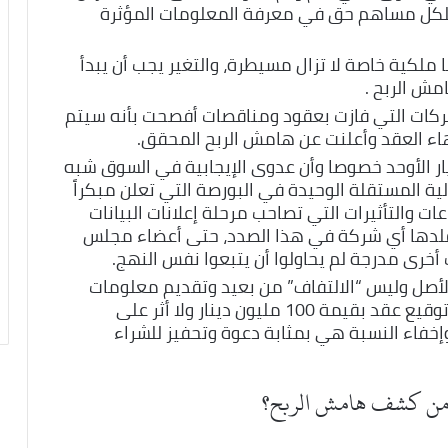
فلكل مساهم حق في معرفة المعلومات المؤثرة
 ملكية خاصة لا تزال مسيطرة، والتغير يجب أن يبدأ
مش الربح .
ركات التي فازت بعقود ومناقصات أفصحت بأنه سيتم
تهاء العقد وأعلنت عن هامش الربح المحقق.
خيار الأوحد خصوصا وأن عدوى الإيجابية في السوق شبه
ية المستقلة الوحيدة في البورصة التي تعلن مبكراً
عات والتأثيرات التي تصاحب مرحلة إعلانات البيانات
 أكثر من 18 عاماً ولم تقلدها أي شركة في هذا الصدد، حتى أعضاء مجلس
 أخرى مدرجة لم يحاولوا أن يتبعوا نفس النهج.
لأصل وليس “الالتفاف” من بعيد وتقديم معلومات
“رفع” عتب، فما فائدة أن تعلن شركة عن توقيع عقد بقيمة 100 مليون دينار ولا أثر على
خفاء النسبة هي بمثابة دعوة وتحفيز للشراء
ات من كشف هامش الربح؟