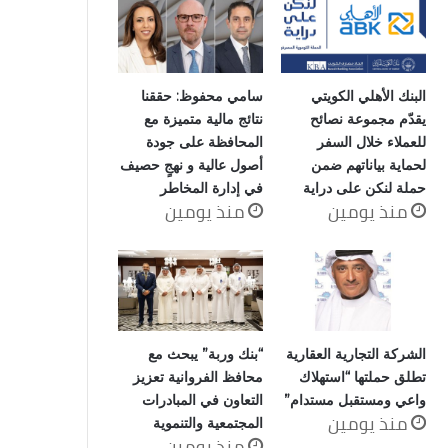
البنك الأهلي الكويتي
سامي محفوظ: حققنا
يقدّم مجموعة نصائح
نتائج مالية متميزة مع
للعملاء خلال السفر
المحافظة على جودة
لحماية بياناتهم ضمن
أصول عالية و نهجٍ حصيف
حملة لنكن على دراية
في إدارة المخاطر
منذ يومين
منذ يومين
الشركة التجارية العقارية
“بنك وربة” يبحث مع
تطلق حملتها “استهلاك
محافظ الفروانية تعزيز
واعي ومستقبل مستدام”
التعاون في المبادرات
منذ يومين
المجتمعية والتنموية
منذ يومين