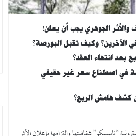
 والأثر الجوهري يجب أن يعلن!
خفي الآخرين؟ وكيف تقبل البورصة؟
 بعد انتهاء العقد؟
همة في اصطناع سعر غير حقيقي
من كشف هامش الربح؟
رولية “نابيسكو” شفافيتها والتزامها بإعلان الأثر