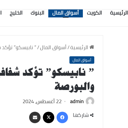
الرئيسية
الكويت
أسواق المال
البنوك
الخليج
ا
الرئيسية
/
أسواق المال
/
” نابيسكو” تؤكد 
أسواق المال
” نابيسكو” تؤكد شفافي
والبورصة
admin
22 أغسطس، 2024
‫X
فيسبوك
مشاركة
شاركها
عبر
البريد