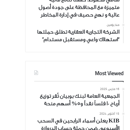
متميزة مع المحافظة على جودة أصول
عالية و نهجٍ حصيف في إدارة المخاطر
منذ يومين
الشركة التجارية العقارية تطلق حملتها
“استهلاك واعي ومستقبل مستدام”
Most Viewed
16 مارس، 2025
الجمعية العامة لبنك بوبيان تُقر توزيع
أرباح 10 فلساً نقداً و5% أسهم منحة
15 أكتوبر، 2024
KIB يعلن أسماء الرابحين في السحب
الأسبوعي ضمن حملة حساب الدروازة