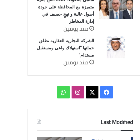
متميزة مع المحافظة على جودة
أصول عالية و نهجٍ حصيف في
إدارة المخاطر
منذ يومين
الشركة التجارية العقارية تطلق
حملتها “استهلاك واعي ومستقبل
مستدام”
منذ يومين
‫X
فيسبوك
انستقرام
واتساب
Last Modified