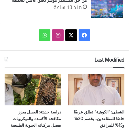
من حق المستثمر مؤشر دقيق عاكس للحقيقة
منذ 13 ساعة
‫X
فيسبوك
انستقرام
واتساب
Last Modified
الشطي: “الكويتية” تطلق عرضًا
دراسة حديثة: العسل يعزز
خاصًا للمتقاعدين.. بخصم 20%
مكافحة الأكسدة والميكروبات
و15% للمرافق
بفضل مركباته الحيوية الطبيعية