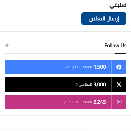
تعليقي.
Follow Us
1٬500
تابعنا على الفيسبوك
3٬000
تابعنا على X
2٬245
تابعنا على الانستغرام