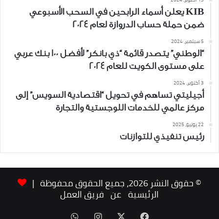
KIB يعلن أسماء الرابحين في السحب الأسبوعي
ضمن حملة حساب الدروازة لعام 2024
5 سبتمبر، 2024
“الوطني” يتصدر قائمة “ذي بانكر” لأفضل 100 بنك عربي
على مستوى الكويت للعام 2024
3 أكتوبر، 2024
أجيليتي تساهم في تحويل “اقتصادية السويس” إلى
مركز عالمي للخدمات اللوجستية والتجارة
22 يونيو، 2025
رئيس تنفيذي للتوازنات
© حقوق النشر 2026، جميع الحقوق محفوظة |
الرئيسية
عن
فريق العمل
‫X
فيسبوك
انستقرام
واتساب