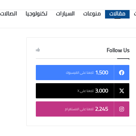
مقالات
منوعات
السيارات
تكنولوجيا
اتصالات
Follow Us
1٬500
تابعنا على الفيسبوك
3٬000
تابعنا على X
2٬245
تابعنا على الانستغرام