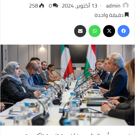
admin
13 أكتوبر، 2024
0
258
دقيقة واحدة
‫X
فيسبوك
واتساب
مشاركة
عبر
البريد