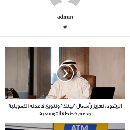
admin
موقع
الويب
الرشود:
تعزيز
رأسمال
"بيتك"
وتنويع
قاعدته
التمويلية
ودعم
خططه
الرشود: تعزيز رأسمال "بيتك" وتنويع قاعدته التمويلية
التوسعية
ودعم خططه التوسعية
البنك