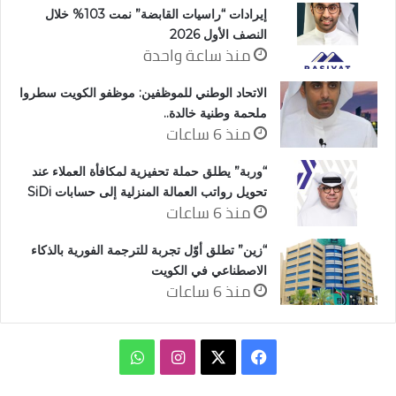
إيرادات “راسيات القابضة” نمت 103% خلال
النصف الأول 2026
منذ ساعة واحدة
الاتحاد الوطني للموظفين: موظفو الكويت سطروا
ملحمة وطنية خالدة..
منذ 6 ساعات
“وربة” يطلق حملة تحفيزية لمكافأة العملاء عند
تحويل رواتب العمالة المنزلية إلى حسابات SiDi
منذ 6 ساعات
“زين” تطلق أوّل تجربة للترجمة الفورية بالذكاء
الاصطناعي في الكويت
منذ 6 ساعات
‫X
فيسبوك
انستقرام
واتساب