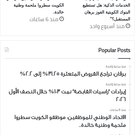
الخدمات الذكية: هل تستطيع
الكويت سطروا ملحمة وطنية
البنوك الكويتية الفوز برهان
خالدة..
منذ 6 ساعات
المستقبل؟”
منذ أسبوع واحد
Popular Posts
منذ ساعة واحدة
برقان: تراجع القروض المتعثرة 31.25% إلى 2.2%
منذ ساعة واحدة
إيرادات “راسيات القابضة” نمت 103% خلال النصف الأول
2026
منذ 6 ساعات
الاتحاد الوطني للموظفين: موظفو الكويت سطروا
ملحمة وطنية خالدة..