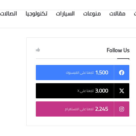
مقالات
منوعات
السيارات
تكنولوجيا
اتصالات
Follow Us
1٬500
تابعنا على الفيسبوك
3٬000
تابعنا على X
2٬245
تابعنا على الانستغرام