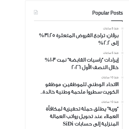
Popular Posts
منذ 5 ساعات
برقان: تراجع القروض المتعثرة 31.25%
إلى 2.2%
منذ 5 ساعات
إيرادات “راسيات القابضة” نمت 103%
خلال النصف الأول 2026
منذ 10 ساعات
الاتحاد الوطني للموظفين: موظفو
الكويت سطروا ملحمة وطنية خالدة..
منذ 10 ساعات
“وربة” يطلق حملة تحفيزية لمكافأة
العملاء عند تحويل رواتب العمالة
المنزلية إلى حسابات SiDi