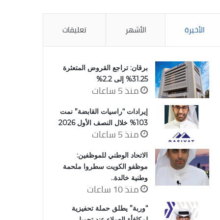
الأخيرة
الأشهر
تعليقات
برقان: تراجع القروض المتعثرة
31.25% إلى 2.2%
منذ 5 ساعات
إيرادات “راسيات القابضة” نمت
103% خلال النصف الأول 2026
منذ 5 ساعات
الاتحاد الوطني للموظفين:
موظفو الكويت سطروا ملحمة
وطنية خالدة..
منذ 10 ساعات
“وربة” يطلق حملة تحفيزية
لمكافأة العملاء عند تحويل