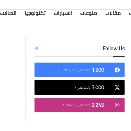
مقالات
منوعات
السيارات
تكنولوجيا
اتصالات
Follow Us
1٬500
تابعنا على الفيسبوك
3٬000
تابعنا على X
2٬245
تابعنا على الانستغرام