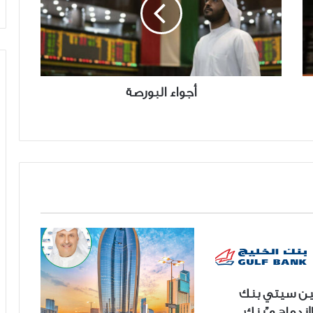
أجواء البورصة
عين سيتي بنك
اندماج و”بنك