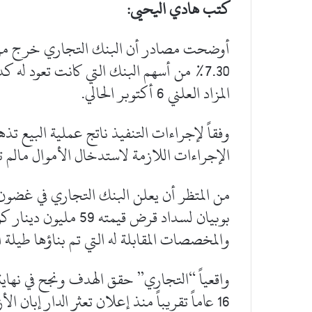
كتب هادي اليحيى:
أوضحت مصادر أن البنك التجاري خرج من 
7.30% من أسهم البنك التي كانت تعود له 
المزاد العلني 6 أكتوبر الحالي.
وفقاً لإجراءات التنفيذ ناتج عملية البيع تذ
الإجراءات اللازمة لاستدخال الأموال مالم
من المتظر أن يعلن البنك التجاري في غضون
بوبيان لسداد قرض قيمت
والمخصصات المقابلة له التي تم بناؤها طيلة 
واقعياً “التجاري” حقق الهدف ونجح في نهاية
16 عاماً تقريباً منذ إعلان تعثر الدار إبان الأزمة العالمية أواخر 2008.