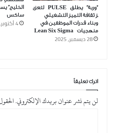
الخليج” يس
“وربة” يطلق PULSE لتعزي
ساكس
ز ثقافة التميز التشغيلي
4 أكتوبر، 2024
وبناء قدرات الموظفين في
منهجيات Lean Six Sigma
28 ديسمبر، 2025
اترك تعليقاً
لن يتم نشر عنوان بريدك الإلكتروني.
الحقول 
ا
ل
ت
ع