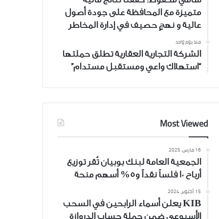
متميزة مع المحافظة على جودة أصول
عالية و نهجٍ حصيف في إدارة المخاطر
منذ يوم واحد
الشركة التجارية العقارية تطلق حملتها
“استهلاك واعي ومستقبل مستدام”
Most Viewed
16 مارس، 2025
الجمعية العامة لبنك بوبيان تُقر توزيع
أرباح 10 فلساً نقداً و5% أسهم منحة
15 أكتوبر، 2024
KIB يعلن أسماء الرابحين في السحب
الأسبوعي ضمن حملة حساب الدروازة