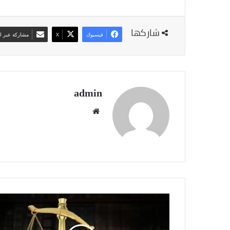
شاركها
فيسبوك
‫X
مشاركة عبر ال
admin
موقع
الويب
حكم
بقيمة
129.904