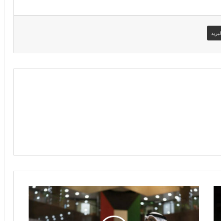
بريد
أجواء
البورصة