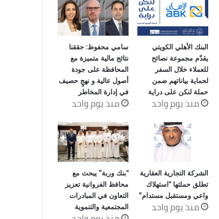
البنك الأهلي الكويتي
سامي محفوظ: حققنا
يقدّم مجموعة نصائح
نتائج مالية متميزة مع
للعملاء خلال السفر
المحافظة على جودة
لحماية بياناتهم ضمن
أصول عالية و نهجٍ حصيف
حملة لنكن على دراية
في إدارة المخاطر
منذ يوم واحد
منذ يوم واحد
الشركة التجارية العقارية
“بنك وربة” يبحث مع
تطلق حملتها “استهلاك
محافظ الفروانية تعزيز
واعي ومستقبل مستدام”
التعاون في المبادرات
منذ يوم واحد
المجتمعية والتنموية
منذ يوم واحد