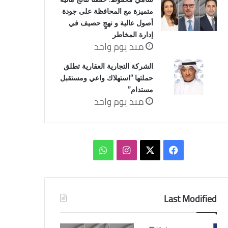
متميزة مع المحافظة على جودة
أصول عالية و نهجٍ حصيف في
إدارة المخاطر
منذ يوم واحد
الشركة التجارية العقارية تطلق
حملتها “استهلاك واعي ومستقبل
مستدام”
منذ يوم واحد
‫X
فيسبوك
انستقرام
واتساب
Last Modified