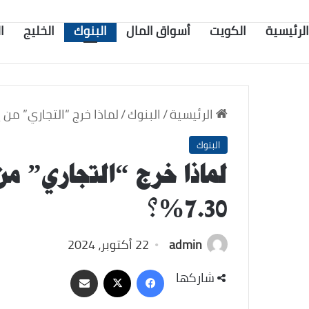
الرئيسية
الكويت
أسواق المال
البنوك
الخليج
ا
الرئيسية
/
البنوك
/
لماذا خرج “التجاري” من إفص
البنوك
لماذا خرج “التجاري” م
7.30%؟
admin
22 أكتوبر، 2024
‫X
فيسبوك
مشاركة
شاركها
عبر
البريد