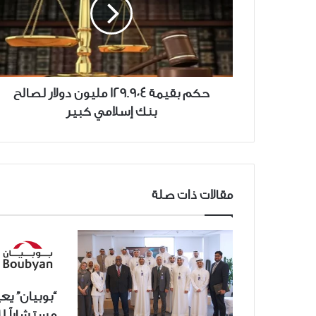
مليون
دولار
لصالح
بنك
إسلامي
كبير
حكم بقيمة 129.904 مليون دولار لصالح
بنك إسلامي كبير
مقالات ذات صلة
“بوبيان” ي
مستشاراً لل