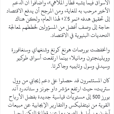
الأسواق فيما يشبه قطار الملاهي»، وأضافوا أن الدعم
الأخير مرحب به للغاية، ومن المرجح أن يدفع الاقتصاد
إلى تحقيق هدفه «نمو 5%» لهذا العام، ولكن هناك
حاجة إلى وصف أفضل من المسؤولين لخططهم لمعالجة
التحديات البنيوية في الاقتصاد.
وانخفضت بورصات هونغ كونغ وشنغهاي وسنغافورة
وويلينجتون ومانيلا، بينما ارتفعت أسواق طوكيو
وسيدني وسول وتايبيه وجاكرتا.
كان المستثمرون قد حصلوا على دعم إيجابي من وول
ستريت، حيث ارتفع مؤشر داو جونز و ستاندرد آند
بورز 500 إلى مستويات قياسية جديدة بفضل الأرباح
القوية من نيتفليكس والتقارير الإيجابية عن مبيعات
آيفون من أبل في الصين، ما عزز قطاع التكنولوجيا