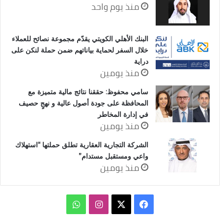
منذ يوم واحد
البنك الأهلي الكويتي يقدّم مجموعة نصائح للعملاء
خلال السفر لحماية بياناتهم ضمن حملة لنكن على
دراية
منذ يومين
سامي محفوظ: حققنا نتائج مالية متميزة مع
المحافظة على جودة أصول عالية و نهجٍ حصيف
في إدارة المخاطر
منذ يومين
الشركة التجارية العقارية تطلق حملتها “استهلاك
واعي ومستقبل مستدام”
منذ يومين
‫X
فيسبوك
انستقرام
واتساب