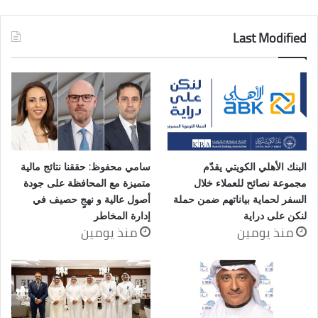
Last Modified
البنك الأهلي الكويتي يقدّم
سامي محفوظ: حققنا نتائج مالية
مجموعة نصائح للعملاء خلال
متميزة مع المحافظة على جودة
السفر لحماية بياناتهم ضمن حملة
أصول عالية و نهجٍ حصيف في
لنكن على دراية
إدارة المخاطر
منذ يومين
منذ يومين