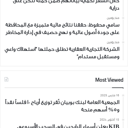
خلال السفر لحماية بياناتهم ضمن حملة لنكن على
دراية
منذ يومين
سامي محفوظ: حققنا نتائج مالية متميزة مع المحافظة
على جودة أصول عالية و نهجٍ حصيف في إدارة المخاطر
منذ يومين
الشركة التجارية العقارية تطلق حملتها “استهلاك واعي
ومستقبل مستدام”
Most Viewed
16 مارس، 2025
الجمعية العامة لبنك بوبيان تُقر توزيع أرباح 10 فلساً نقداً
و5% أسهم منحة
15 أكتوبر، 2024
KIB يعلن أسماء الرابحين في السحب الأسبوعي