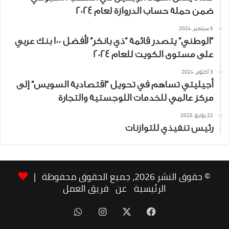
ضمن حملة حساب الدروازة لعام 2024
5 سبتمبر، 2024
“الوطني” يتصدر قائمة “ذي بانكر” لأفضل 100 بنك عربي
على مستوى الكويت للعام 2024
3 أكتوبر، 2024
أجيليتي تساهم في تحويل “اقتصادية السويس” إلى
مركز عالمي للخدمات اللوجستية والتجارة
22 يونيو، 2025
رئيس تنفيذي للتوازنات
© حقوق النشر 2026، جميع الحقوق محفوظة |
الرئيسية
عن
فريق العمل
‫X
فيسبوك
انستقرام
واتساب