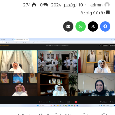
admin
10 نوفمبر، 2024
0
274
دقيقة واحدة
‫X
فيسبوك
واتساب
مشاركة
عبر
البريد