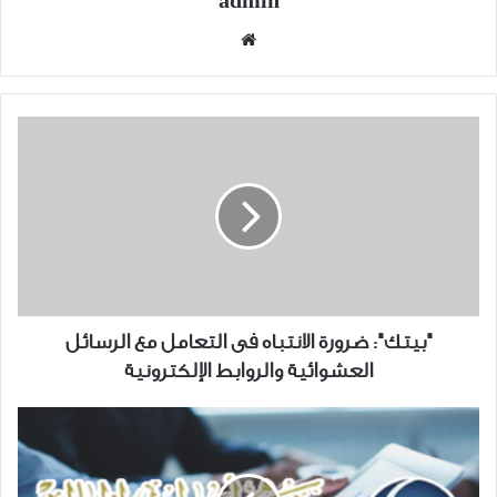
admin
موقع
الويب
"بيتك":
ضرورة
الانتباه
فى
التعامل
مع
الرسائل
العشوائية
والروابط
"بيتك": ضرورة الانتباه فى التعامل مع الرسائل
الإلكترونية
العشوائية والروابط الإلكترونية
هيئة
أسواق
المال
تقوم