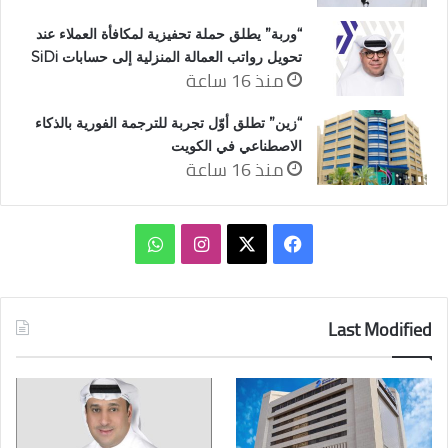
“وربة” يطلق حملة تحفيزية لمكافأة العملاء عند
تحويل رواتب العمالة المنزلية إلى حسابات SiDi
منذ 16 ساعة
“زين” تطلق أوّل تجربة للترجمة الفورية بالذكاء
الاصطناعي في الكويت
منذ 16 ساعة
‫X
فيسبوك
انستقرام
واتساب
Last Modified