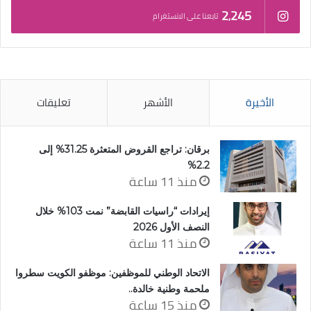
2٬245
تابعنا على الانستغرام
الأخيرة
الأشهر
تعليقات
برقان: تراجع القروض المتعثرة 31.25% إلى
2.2%
منذ 11 ساعة
إيرادات “راسيات القابضة” نمت 103% خلال
النصف الأول 2026
منذ 11 ساعة
الاتحاد الوطني للموظفين: موظفو الكويت سطروا
ملحمة وطنية خالدة..
منذ 15 ساعة