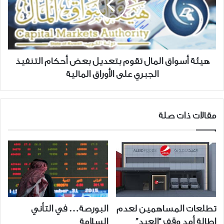
بتعديل
بعض
أحكام
التنفيذ
الجبري
هيئة أسواق المال تقوم بتعديل بعض أحكام التنفيذ
على
الجبري على الأوراق المالية
الأوراق
المالية
مقالات ذات صلة
البورصة… في التأني
تطلعات المساهمين لعدم
السلامة
إطالة أمد وقف “العيد”