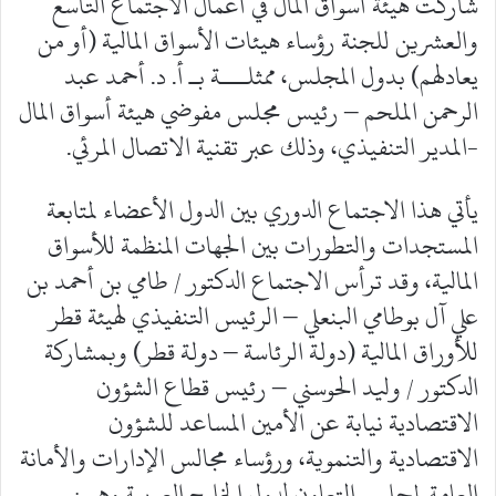
شاركت هيئة أسواق المال في أعمال الاجتماع التاسع
والعشرين للجنة رؤساء هيئات الأسواق المالية (أو من
يعادلهم) بدول المجلس، ممثلـــة بـ أ. د. أحمد عبد
الرحمن الملحم – رئيس مجلس مفوضي هيئة أسواق المال
-المدير التنفيذي، وذلك عبر تقنية الاتصال المرئي.
يأتي هذا الاجتماع الدوري بين الدول الأعضاء لمتابعة
المستجدات والتطورات بين الجهات المنظمة للأسواق
المالية، وقد ترأس الاجتماع الدكتور / طامي بن أحمد بن
علي آل بوطامي البنعلي – الرئيس التنفيذي لهيئة قطر
للأوراق المالية (دولة الرئاسة – دولة قطر) وبمشاركة
الدكتور / وليد الحوسني – رئيس قطاع الشؤون
الاقتصادية نيابة عن الأمين المساعد للشؤون
الاقتصادية والتنموية، ورؤساء مجالس الإدارات والأمانة
العامة لمجلس التعاون لدول الخليج العربية وهم :