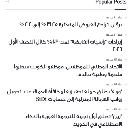
Popular Posts
منذ 11 ساعة
برقان: تراجع القروض المتعثرة 31.25% إلى 2.2%
منذ 11 ساعة
إيرادات “راسيات القابضة” نمت 103% خلال النصف الأول
2026
منذ 15 ساعة
الاتحاد الوطني للموظفين: موظفو الكويت سطروا
ملحمة وطنية خالدة..
منذ 16 ساعة
“وربة” يطلق حملة تحفيزية لمكافأة العملاء عند تحويل
رواتب العمالة المنزلية إلى حسابات SiDi
منذ 16 ساعة
“زين” تطلق أوّل تجربة للترجمة الفورية بالذكاء
الاصطناعي في الكويت