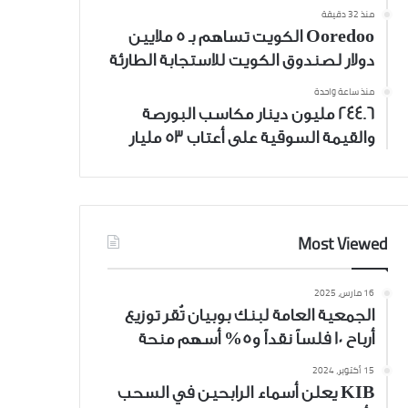
منذ 32 دقيقة
Ooredoo الكويت تساهم بـ 5 ملايين
دولار لصندوق الكويت للاستجابة الطارئة
منذ ساعة واحدة
244.6 مليون دينار مكاسب البورصة
والقيمة السوقية على أعتاب 53 مليار
Most Viewed
16 مارس، 2025
الجمعية العامة لبنك بوبيان تُقر توزيع
أرباح 10 فلساً نقداً و5% أسهم منحة
15 أكتوبر، 2024
KIB يعلن أسماء الرابحين في السحب