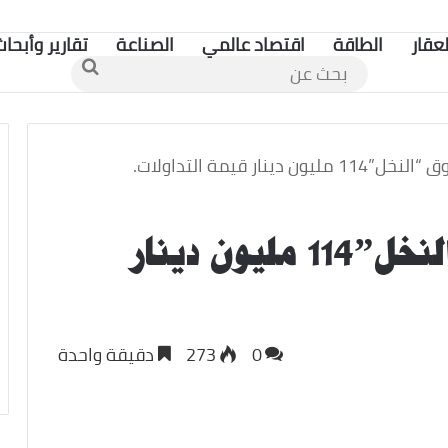
لعقار
الطاقة
اقتصاد عالمي
الصناعة
تقارير وأبحاث
بحث
عن
دينار قيمة التداولات.
سيولة البورصة فوق “النخل”114 مليون دينار
0
273
دقيقة واحدة