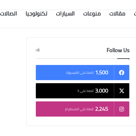
مقالات
منوعات
السيارات
تكنولوجيا
اتصالات
Follow Us
1٬500
تابعنا على الفيسبوك
3٬000
تابعنا على X
2٬245
تابعنا على الانستغرام