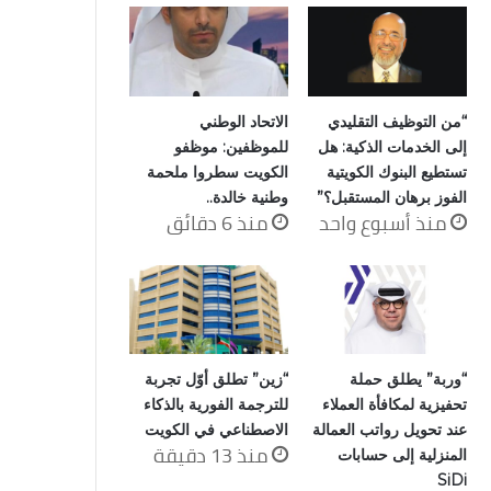
“من التوظيف التقليدي
الاتحاد الوطني
إلى الخدمات الذكية: هل
للموظفين: موظفو
تستطيع البنوك الكويتية
الكويت سطروا ملحمة
الفوز برهان المستقبل؟”
وطنية خالدة..
منذ أسبوع واحد
منذ 6 دقائق
“وربة” يطلق حملة
“زين” تطلق أوّل تجربة
تحفيزية لمكافأة العملاء
للترجمة الفورية بالذكاء
عند تحويل رواتب العمالة
الاصطناعي في الكويت
منذ 13 دقيقة
المنزلية إلى حسابات
SiDi