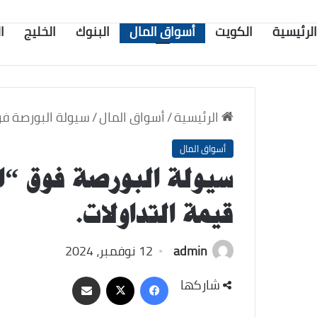
الرئيسية
الكويت
أسواق المال
البنوك
الخليج
ا
الرئيسية
/
أسواق المال
/
سيولة البورصة فوق “النخل”114 مليون 
أسواق المال
قيمة التداولات.
admin
12 نوفمبر، 2024
‫X
فيسبوك
مشاركة
شاركها
عبر
البريد