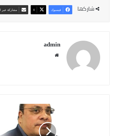
شاركها
فيسبوك
‫X
مشاركة عبر ال
admin
موقع
الويب
الذكاء
الاصطناعي
والقطاع
العقاري:
10