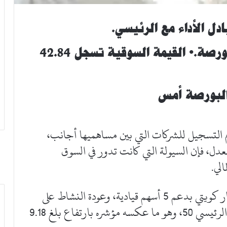
ادل الأداء مع الرئيسي.
• مشاكل العقار تدفع السيولة للبورصة.• القيمة السوقية تسجل 42.84
 التسجيل للشركات التي بين مساهميها أجانب،
عدل، فإن السيولة التي كانت تدور في السوق
لي.
سيولة البورصة أمس سجلت 114 مليون دينار كويتي بدعم 5 أسهم قيادية، وعودة النشاط على
تلك الأسهم مقابل تراجع النشاط نسبياً على الرئيسي 50، وهو ما عكسه مؤشره بارتفاع بلغ 9.18