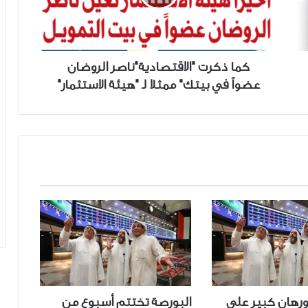
في
بيتك"
ممثلا
لـ
كما ذكرت "الاقتصادية"ناصر الروضان
"هيئة
عضواً في بيتك" ممثلا لـ "هيئة الاستثمار"
الاستثمار"
ورهان كبير على
البورصة تختتم أسبوع من