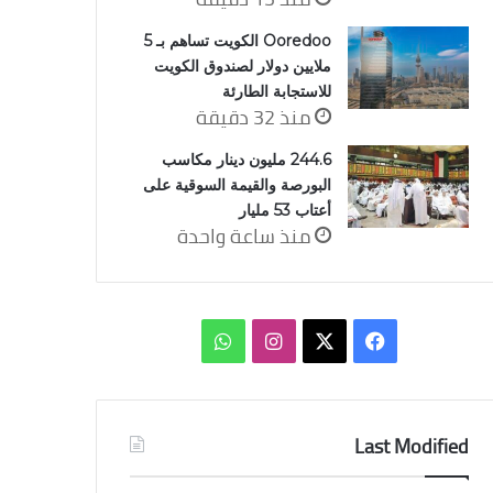
Ooredoo الكويت تساهم بـ 5
ملايين دولار لصندوق الكويت
للاستجابة الطارئة
منذ 32 دقيقة
244.6 مليون دينار مكاسب
البورصة والقيمة السوقية على
أعتاب 53 مليار
منذ ساعة واحدة
‫X
فيسبوك
انستقرام
واتساب
Last Modified