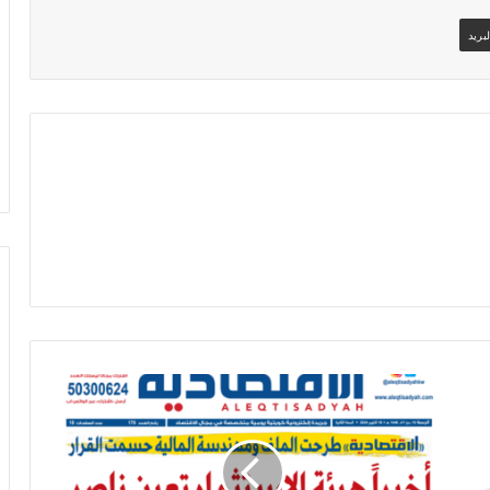
بريد
كما
ذكرت
"الاقتصادية"ناصر
الروضان
عضواً