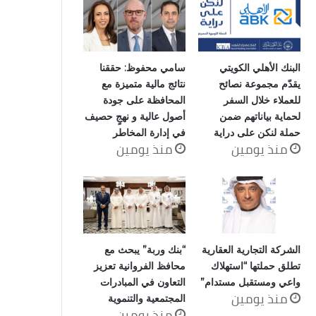
البنك الأهلي الكويتي
سامي محفوظ: حققنا
يقدّم مجموعة نصائح
نتائج مالية متميزة مع
للعملاء خلال السفر
المحافظة على جودة
لحماية بياناتهم ضمن
أصول عالية و نهجٍ حصيف
حملة لنكن على دراية
في إدارة المخاطر
منذ يومين
منذ يومين
الشركة التجارية العقارية
“بنك وربة” يبحث مع
تطلق حملتها “استهلاك
محافظ الفروانية تعزيز
واعي ومستقبل مستدام”
التعاون في المبادرات
منذ يومين
المجتمعية والتنموية
منذ يومين