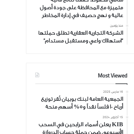
متميزة مع المحافظة على جودة أصول
عالية و نهجٍ حصيف في إدارة المخاطر
منذ يومين
الشركة التجارية العقارية تطلق حملتها
“استهلاك واعي ومستقبل مستدام”
Most Viewed
16 مارس، 2025
الجمعية العامة لبنك بوبيان تُقر توزيع
أرباح 10 فلساً نقداً و5% أسهم منحة
15 أكتوبر، 2024
KIB يعلن أسماء الرابحين في السحب
الأسبوعي ضمن حملة حساب الدروازة