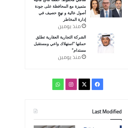
متميزة مع المحافظة على جودة
أصول عالية و نهجٍ حصيف في
إدارة المخاطر
منذ يومين
الشركة التجارية العقارية تطلق
حملتها “استهلاك واعي ومستقبل
مستدام”
منذ يومين
‫X
فيسبوك
انستقرام
واتساب
Last Modified