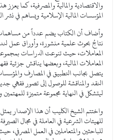
والاقتصادية والمالية والمصرفية، كما يعزز هذ
المؤسسات المالية الإسلامية ويساهم في نشر ال
وأضاف أن الكتاب يضم عدداً من مساهمات الم
نتاجُ بحوث علمية منشورة، وأوراق عمل لندو
المعاملات، حيث تنوعت الدراسات بمجموعها ال
المعاملات المالية، وبعضها يناقش جزئية فق
يتصل بجانب التطبيق في المصارف والمؤسسات ا
النقد والمناقشة للوصول إلى تصور فقهي جديد
ليتشكل في النهاية مجموعة متميزة للمهتمين وا
واختتم الشيخ الكليب أن هذا الإصدار يمثل إ
للهيئات الشرعية في العاملة في مجال الصيرفة 
للباحثين والمتعاملين في العمل المصرفي، ح