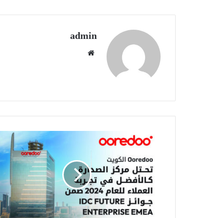
admin
موقع
الويب
Ooredoo
الكويت
تتوج
بـ
"أفضل
تجربة
عملاء"
للعام