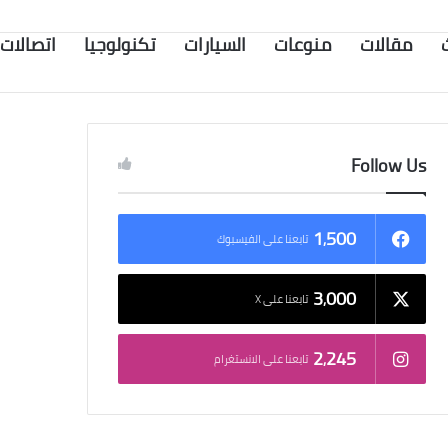
مقالات
منوعات
السيارات
تكنولوجيا
اتصالات
Follow Us
1٬500
تابعنا على الفيسبوك
3٬000
تابعنا على X
2٬245
تابعنا على الانستغرام