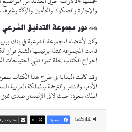
مجملها 34 دراسة حول العديد من الموا
والإجارة والصكوك والتأمين والزكاة وغيرها م
** دور مجموعة التدقيق الشرعي ا
وكان لأعضاء المجموعة الشرعية في بنك بوبيا
قامت المجموعة ممثلة برئيسها الشيخ فواز ا
إخراج الكتاب بحلة مميزة تلبي احتياجات الب
الأدب والنشر والترجمة بالمملكة العربية ال
الملك سعود، حيث لاقى الإصدار صدى مميز وك
شاركها
فيسبوك
‫X
مشاركة عبر ال