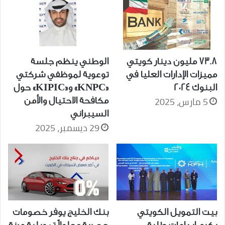
73.8 مليون دينار كويتي
الوطني ينظم جلسة
مميزات الإدارات العليا في
توعوية لموظفي شركتي
البنوك 2024
«KNPC» و«KIPIC» حول
5 مارس، 2025
مكافحة الاحتيال والأمن
السيبراني
29 ديسمبر، 2025
بيت التمويل الكويتي
بنك الخليج يوفر خصومات
يكرم إبداعات طلبة
حصرية وحلولاً تمويلية مرنة