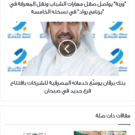
"برنامج
"وربة" يواصل صقل مهارات الشباب ونقل المعرفة في
رواد"
"برنامج رواد" في نسخته الخامسة
في
نسخته
بنك
الخامسة
برقان
يوسّع
خدماته
المصرفية
للشركات
بافتتاح
فرع
جديد
بنك برقان يوسّع خدماته المصرفية للشركات بافتتاح
في
فرع جديد في صبحان
صبحان
مقالات ذات صلة