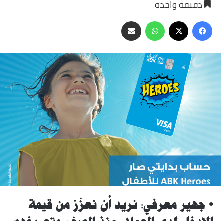
دقيقة واحدة
‫X
فيسبوك
واتساب
مشاركة
عبر
البريد
• جهير معرفي: نريد أن نعزّز من قيمة