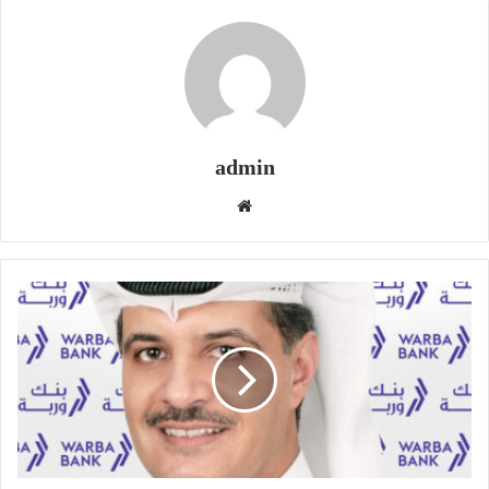
admin
موقع
الويب
"وربة"
يواصل
صقل
مهارات
الشباب
ونقل
المعرفة
في