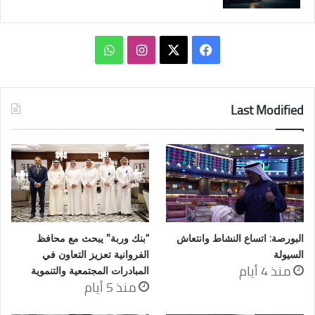
‫X
فيسبوك
انستقرام
واتساب
Last Modified
البورصة: اتساع النشاط وانتعاش
“بنك وربة” يبحث مع محافظ
السيولة
الفروانية تعزيز التعاون في
منذ 4 أيام
المبادرات المجتمعية والتنموية
منذ 5 أيام