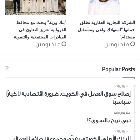
الشركة التجارية العقارية تطلق
“بنك وربة” يبحث مع محافظ
حملتها “استهلاك واعي ومستقبل
الفروانية تعزيز التعاون في
مستدام”
المبادرات المجتمعية والتنموية
منذ يومين
منذ يومين
Popular Posts
منذ يوم واحد
إصلاح سوق العمل في الكويت: ضرورة اقتصادية لا خيارًا
سياسيًا
منذ يوم واحد
تبي تربح بالسوق؟!
منذ يوم واحد
البنك الأهلي الكويتي يقدّم مجموعة نصائح للعملاء