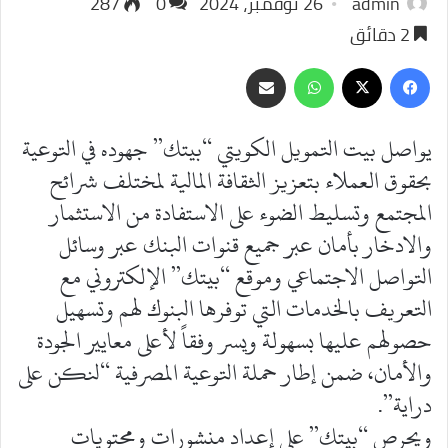
admin
26 نوفمبر، 2024
0
287
2 دقائق
‫X
فيسبوك
واتساب
مشاركة
عبر
البريد
يواصل بيت التمويل الكويتي “بيتك” جهوده في التوعية
بحقوق العملاء بتعزيز الثقافة المالية لمختلف شرائح
المجتمع وتسليط الضوء على الاستفادة من الاستثمار
والادخار بأمان عبر جميع قنوات البنك عبر وسائل
التواصل الاجتماعي وموقع “بيتك” الإلكتروني مع
التعريف بالخدمات التي توفرها البنوك لهم وتسهيل
حصولهم عليها بسهولة ويسر وفقاً لأعلى معايير الجودة
والأمان، ضمن إطار حملة التوعية المصرفية “لنكن على
دراية”.
ويحرص “بيتك” على إعداد منشورات ومحتويات