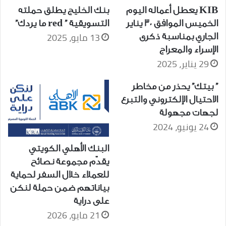
KIB يعطل أعماله اليوم
بنك الخليج يطلق حملته
الخميس الموافق 30 يناير
التسويقية ” red ما يردك”
13 مايو، 2025
الجاري بمناسبة ذكرى
الإسراء والمعراج
29 يناير، 2025
” بيتك” يحذر من مخاطر
الاحتيال الإلكتروني والتبرع
لجهات مجهولة
24 يونيو، 2024
البنك الأهلي الكويتي
يقدّم مجموعة نصائح
للعملاء خلال السفر لحماية
بياناتهم ضمن حملة لنكن
على دراية
21 مايو، 2026