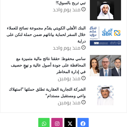
تبي تربح بالسوق؟!
منذ يوم واحد
البنك الأهلي الكويتي يقدّم مجموعة نصائح للعملاء
خلال السفر لحماية بياناتهم ضمن حملة لنكن على
دراية
منذ يوم واحد
سامي محفوظ: حققنا نتائج مالية متميزة مع
المحافظة على جودة أصول عالية و نهجٍ حصيف
في إدارة المخاطر
منذ يومين
الشركة التجارية العقارية تطلق حملتها “استهلاك
واعي ومستقبل مستدام”
منذ يومين
‫X
فيسبوك
انستقرام
واتساب