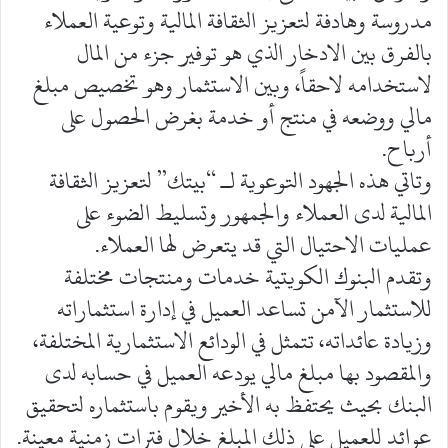
مدروسة وهادفة لتعزيز الثقافة المالية وتوعية العملاء
بالفرق بين الادخار الذي هو توفير جزء من المال
لاستخدامه لاحقاً، وبين الاستثمار وهو تخصيص مبلغ
مالي ووضعه في منتج أو خدمة بغرض الحصول على
أرباح.
وتاتي هذه الجهود التوعوية لـ “بيتك” لتعزيز الثقافة
المالية لدى العملاء والجمهور وتسليط الضوء على
عمليات الاحتيال التي قد يتعرض لها العملاء.
وتقدم البنوك الكويتية خدمات ومنتجات مختلفة
للاستثمار الآمن تساعد العميل في إدارة استثماراته
وزيادة عائداته، تتمثل في الودائع الاستثمارية المختلفة،
والمقصود بها مبلغ مالي يودعه العميل في حسابه لدى
البنك بحيث يحتفظ به الأخير ويقوم باستثماره لتحقيق
عوائد للعميل على ذلك المبلغ خلال فترات زمنية معينة.