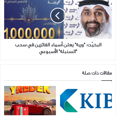
"وربة"
يعلن
أسماء
الفائزين
في
سحب
"السنبلة"
الأسبوعي
البخيّت: "وربة" يعلن أسماء الفائزين في سحب
"السنبلة" الأسبوعي
مقالات ذات صلة