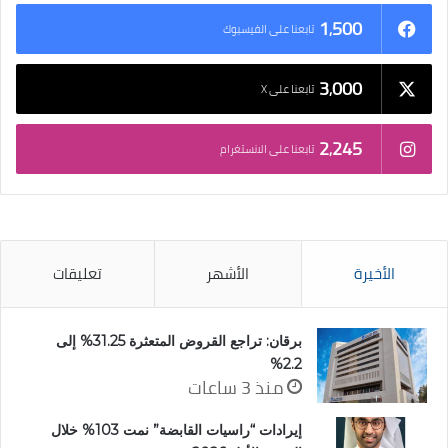
1٬500
تابعنا على الفيسبوك
3٬000
تابعنا على X
2٬245
تابعنا على الانستغرام
الأخيرة
الأشهر
تعليقات
برقان: تراجع القروض المتعثرة 31.25% إلى
2.2%
منذ 3 ساعات
إيرادات “راسيات القابضة” نمت 103% خلال