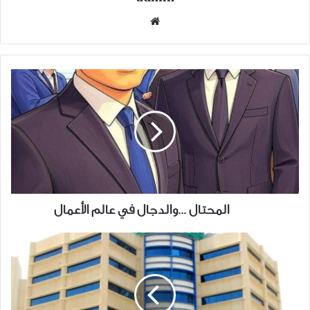
موقع
الويب
المحتال
...والدجال
في
عالم
الأعمال
المحتال ...والدجال في عالم الأعمال
"زين"
تُحافظ
على
اعتماد
تشغيل