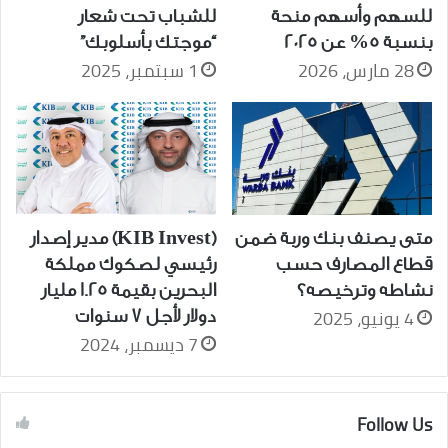
للسهم وأسهم منحة
للشباب تحت شعار
بنسبة 5% عن 2025
“موجتك بأسلوبك”
28 مارس، 2026
1 سبتمبر، 2025
متى يصنف بنك وربة ضمن
(KIB Invest) مدير إصدار
قطاع المصارف حسب
رئيسي لصكوك مملكة
نشاطه وترخيصه؟
البحرين بقيمة 1.25 مليار
4 يونيو، 2025
دولار لأجل 7 سنوات
7 ديسمبر، 2024
Follow Us