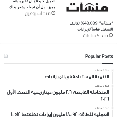
العميل لا يحتاج أن تخبره بأنه
مميز… بل أن تجعله يشعر بذلك
منذ أسبوعين
“منشآت”: 48.089% تكاليف
التشغيل قياساً للإيرادات
منذ 5 ساعات
Popular Posts
منذ 4 ساعات
التنمية المستدامة في الميزانيات
منذ 5 ساعات
المتكاملة القابضة: 2.6 مليون دينار ربحية النصف الأول
2026
منذ 5 ساعات
العملية للطاقة: 18.092 مليون إيرادات تكلفتها 10.512