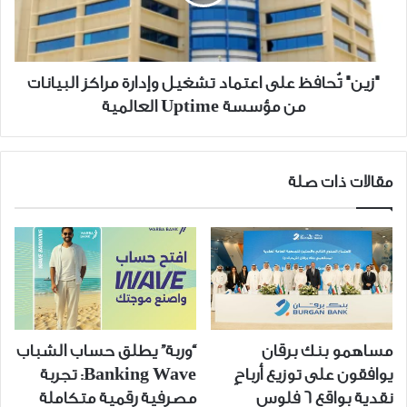
وإدارة
مراكز
البيانات
من
"زين" تُحافظ على اعتماد تشغيل وإدارة مراكز البيانات
مؤسسة
من مؤسسة Uptime العالمية
Uptime
العالمية
مقالات ذات صلة
مساهمو بنك برقان
“وربة” يطلق حساب الشباب
يوافقون على توزيع أرباحٍ
Banking Wave: تجربة
نقدية بواقع 6 فلوس
مصرفية رقمية متكاملة