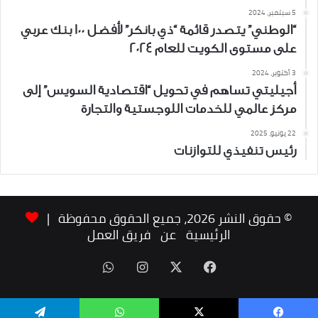
5 سبتمبر، 2024
“الوطني” يتصدر قائمة “ذي بانكر” لأفضل 100 بنك عربي
على مستوى الكويت للعام 2024
3 أكتوبر، 2024
أجيليتي تساهم في تحويل “اقتصادية السويس” إلى
مركز عالمي للخدمات اللوجستية والتجارة
22 يونيو، 2025
رئيس تنفيذي للتوازنات
© حقوق النشر 2026، جميع الحقوق محفوظة |
الرئيسية
عن
فريق العمل
‫X
فيسبوك
انستقرام
واتساب