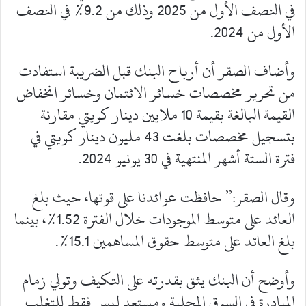
في النصف الأول من 2025 وذلك من 9.2% في النصف
الأول من 2024.
وأضاف الصقر أن أرباح البنك قبل الضريبة استفادت
من تحرير مخصصات خسائر الائتمان وخسائر انخفاض
القيمة البالغة بقيمة 10 ملايين دينار كويتي مقارنة
بتسجيل مخصصات بلغت 43 مليون دينار كويتي في
فترة الستة أشهر المنتهية في 30 يونيو 2024.
وقال الصقر:” حافظت عوائدنا على قوتها، حيث بلغ
العائد على متوسط الموجودات خلال الفترة 1.52%، بينما
بلغ العائد على متوسط حقوق المساهمين 15.1%.
وأوضح أن البنك يثق بقدرته على التكيف وتولي زمام
المبادرة في السوق المحلية ومستعد ليس فقط للتغلب