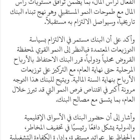
الفعال لرأس المال، بما يضمن توافق مستويات رأس
المال مع طموحات النمو المستقبلي وهو نهج تبناه البنك
تاريخياً، وسيواصل الالتزام به مستقبلاً
.
وأكد على أن البنك مستمر في الالتزام بسياسة
التوزيعات المعتمدة فبالنظر إلى النمو القوي لمحفظة
القروض محلياً ودولياً، قرر البنك الاحتفاظ بالأرباح
المرحلية حتى نهاية العام، مع التركيز على توزيعات
الأرباح بنهاية السنة المالية. ويتيح للبنك هذا التوجه
مرونة أكبر في اقتناص فرص النمو التي قد تبرز خلال
العام، بما يتسق مع مصالح البنك
.
وأشار إلى أن حضور البنك في الأسواق الإقليمية
والدولية يشكل دافعًا رئيسيًا في تخفيف المخاطر،
والحفاظ على عوائد مستقرة، وإدارة الكفاءة التشغيلية