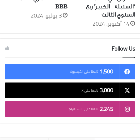
“السنبلة الكبير” ربع
BBB
3 يوليو، 2024
السنوي الثالث
14 أكتوبر، 2024
Follow Us
1٬500
تابعنا على الفيسبوك
3٬000
تابعنا على X
2٬245
تابعنا على الانستغرام