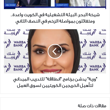
واعدة..
ومتفائلون
بمواصلة
شيخة البحر: البيئة التشغيلية في الكويت واعدة..
الزخم
ومتفائلون بمواصلة الزخم في النصف الثاني
في
النصف
"وربة"
الثاني
يدشن
برنامج
"انطلاقة"
للتدريب
الميداني
لتأهيل
الخريجين
الكويتيين
"وربة" يدشن برنامج "انطلاقة" للتدريب الميداني
لسوق
لتأهيل الخريجين الكويتيين لسوق العمل
العمل
مقالات ذات صلة