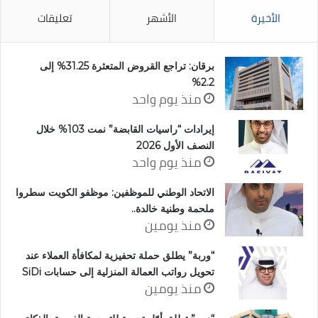
الأخيرة
الأشهر
تعليقات
برقان: تراجع القروض المتعثرة 31.25% إلى
2.2%
منذ يوم واحد
إيرادات “راسيات القابضة” نمت 103% خلال
النصف الأول 2026
منذ يوم واحد
الاتحاد الوطني للموظفين: موظفو الكويت سطروا
ملحمة وطنية خالدة..
منذ يومين
“وربة” يطلق حملة تحفيزية لمكافأة العملاء عند
تحويل رواتب العمالة المنزلية إلى حسابات SiDi
منذ يومين