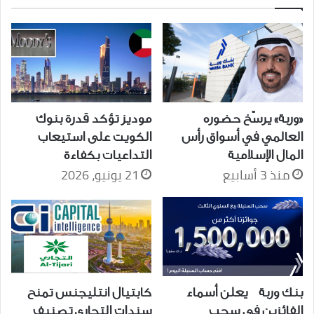
«وربة» يرسّخ حضوره
موديز تؤكد قدرة بنوك
العالمي في أسواق رأس
الكويت على استيعاب
المال الإسلامية
التداعيات بكفاءة
منذ 3 أسابيع
21 يونيو، 2026
بنك وربة يعلن أسماء
كابتيال انتليجنس تمنح
الفائزين في سحب
سندات التجاري تصنيف