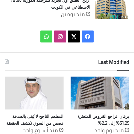
“زين” تطلق أوّل تجربة للترجمة الفورية بالذكاء
الاصطناعي في الكويت
منذ يومين
‫X
فيسبوك
انستقرام
واتساب
Last Modified
برقان: تراجع القروض المتعثرة
المطعم الناجح لا يُبنى بالصدفة:
31.25% إلى 2.2%
قصص من السوق تكشف الحقيقة
منذ يوم واحد
منذ أسبوع واحد