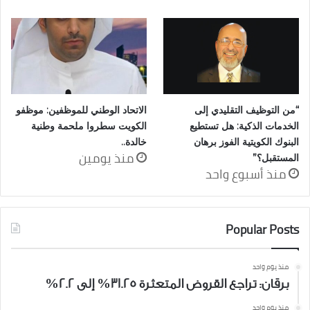
“من التوظيف التقليدي إلى
الاتحاد الوطني للموظفين: موظفو
الخدمات الذكية: هل تستطيع
الكويت سطروا ملحمة وطنية
البنوك الكويتية الفوز برهان
خالدة..
منذ يومين
المستقبل؟”
منذ أسبوع واحد
Popular Posts
منذ يوم واحد
برقان: تراجع القروض المتعثرة 31.25% إلى 2.2%
منذ يوم واحد