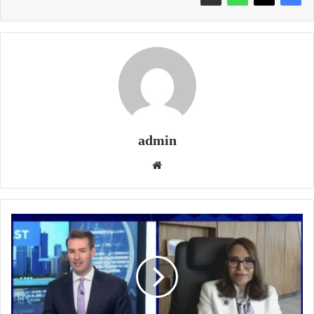
admin
موقع
الويب
شيخة
البحر:
البيئة
التشغيلية
في
الكويت