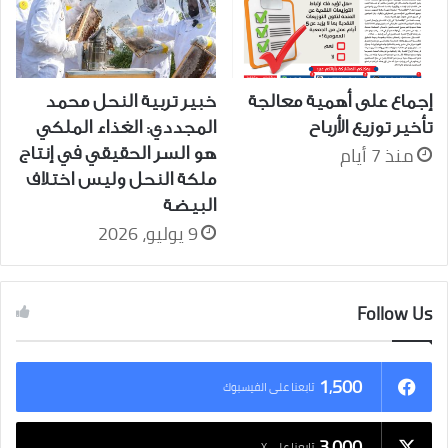
إجماع على أهمية معالجة
خبير تربية النحل محمد
تأخير توزيع الأرباح
المجددي: الغذاء الملكي
منذ 7 أيام
هو السر الحقيقي في إنتاج
ملكة النحل وليس اختلاف
البيضة
9 يوليو، 2026
Follow Us
1٬500
تابعنا على الفيسبوك
3٬000
تابعنا على X