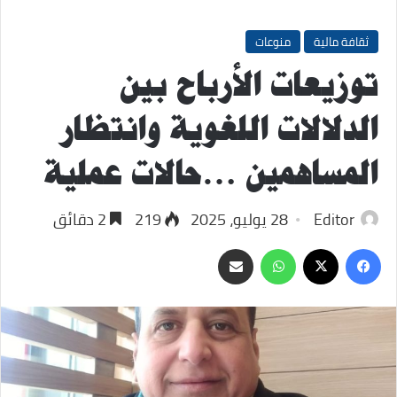
ثقافة مالية
منوعات
توزيعات الأرباح بين
الدلالات اللغوية وانتظار
المساهمين …حالات عملية
Editor
28 يوليو، 2025
219
2 دقائق
‫X
فيسبوك
واتساب
مشاركة
عبر
البريد