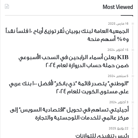
Most Viewed
16 مارس، 2025
الجمعية العامة لبنك بوبيان تُقر توزيع أرباح 10 فلساً نقداً
و5% أسهم منحة
15 أكتوبر، 2024
KIB يعلن أسماء الرابحين في السحب الأسبوعي
ضمن حملة حساب الدروازة لعام 2024
5 سبتمبر، 2024
“الوطني” يتصدر قائمة “ذي بانكر” لأفضل 100 بنك عربي
على مستوى الكويت للعام 2024
3 أكتوبر، 2024
أجيليتي تساهم في تحويل “اقتصادية السويس” إلى
مركز عالمي للخدمات اللوجستية والتجارة
22 يونيو، 2025
رئيس تنفيذي للتوازنات