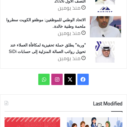
النصف الأول 2026
منذ يومين
الاتحاد الوطني للموظفين: موظفو الكويت سطروا
ملحمة وطنية خالدة..
منذ يومين
“وربة” يطلق حملة تحفيزية لمكافأة العملاء عند
تحويل رواتب العمالة المنزلية إلى حسابات SiDi
منذ يومين
‫X
فيسبوك
انستقرام
واتساب
Last Modified