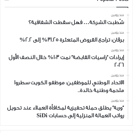
منذ يومين
شُطبت الشركة… فهل سقطت الشفافية؟
منذ يومين
برقان: تراجع القروض المتعثرة 31.25% إلى 2.2%
منذ يومين
إيرادات “راسيات القابضة” نمت 103% خلال النصف الأول
2026
منذ يومين
الاتحاد الوطني للموظفين: موظفو الكويت سطروا
ملحمة وطنية خالدة..
منذ يومين
“وربة” يطلق حملة تحفيزية لمكافأة العملاء عند تحويل
رواتب العمالة المنزلية إلى حسابات SiDi