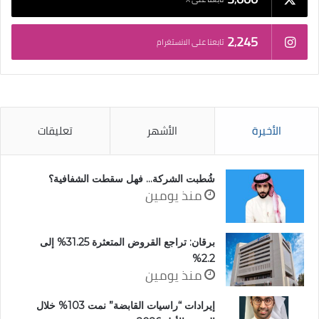
2٬245
تابعنا على الانستغرام
الأخيرة
الأشهر
تعليقات
شُطبت الشركة… فهل سقطت الشفافية؟
منذ يومين
برقان: تراجع القروض المتعثرة 31.25% إلى
2.2%
منذ يومين
إيرادات “راسيات القابضة” نمت 103% خلال