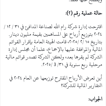
حالة عملية رقم (٢):
اقترحت إدارة شركة رام الله لصناعة المدافئ في ٣١ / ١٢ /
٢٠٢٤ بتوزيع أرباح على المساهمين بقيمة مليون دينار.
بتاريخ ١٥ /٢ /٢٠٢٥، قامت الهيئة العامة بإقرار القوائم
المالية والموافقة عليها بالإجماع، علما أن مجلس إدارة
الشركة لم يقرها بعد، ولكن الشركة تصدر قوائم مالية
مرحلية ربع سنوية في ٣١/ 3 /٢٠٢٥.
أين تعرض الأرباح المقترح توزيعها عن العام ٢٠٢٤ في
التقارير المالية للشركة؟
الجواب: