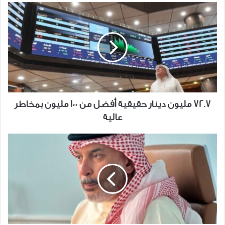
72.7
مليون
دينار
حقيقية
أفضل
من
100
مليون
بمخاطر
72.7 مليون دينار حقيقية أفضل من 100 مليون بمخاطر
عالية
عالية
"قصة
المرياع"