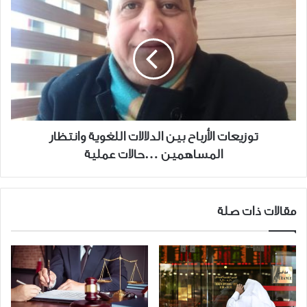
توزيعات
فاخرة
الأرباح
بالشراكة
بين
مع
الدلالات
"ويّاك"
اللغوية
وانتظار
المساهمين
…
حالات
توزيعات الأرباح بين الدلالات اللغوية وانتظار
عملية
المساهمين …حالات عملية
مقالات ذات صلة