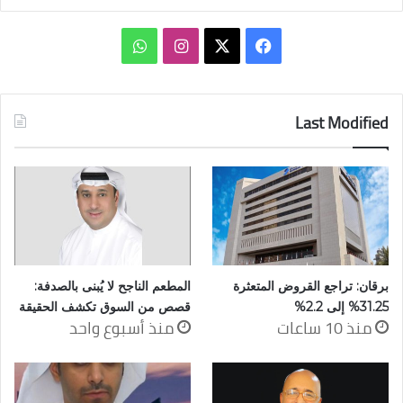
‫X
فيسبوك
انستقرام
واتساب
Last Modified
برقان: تراجع القروض المتعثرة
المطعم الناجح لا يُبنى بالصدفة:
31.25% إلى 2.2%
قصص من السوق تكشف الحقيقة
منذ 10 ساعات
منذ أسبوع واحد