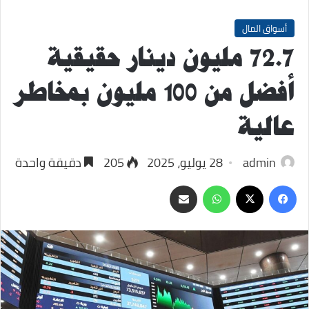
أسواق المال
72.7 مليون دينار حقيقية
أفضل من 100 مليون بمخاطر
عالية
admin
28 يوليو، 2025
205
دقيقة واحدة
‫X
فيسبوك
واتساب
مشاركة
عبر
البريد