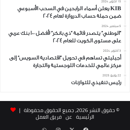
15 أكتوبر، 2024
KIB يعلن أسماء الرابحين في السحب الأسبوعي
ضمن حملة حساب الدروازة لعام 2024
5 سبتمبر، 2024
“الوطني” يتصدر قائمة “ذي بانكر” لأفضل 100 بنك عربي
على مستوى الكويت للعام 2024
3 أكتوبر، 2024
أجيليتي تساهم في تحويل “اقتصادية السويس” إلى
مركز عالمي للخدمات اللوجستية والتجارة
22 يونيو، 2025
رئيس تنفيذي للتوازنات
© حقوق النشر 2026، جميع الحقوق محفوظة |
الرئيسية
عن
فريق العمل
‫X
فيسبوك
انستقرام
واتساب