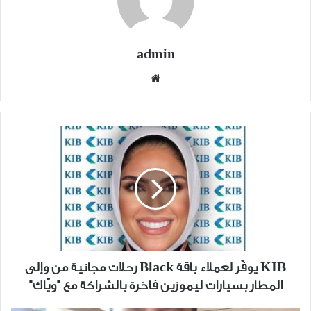
admin
موقع
الويب
KIB
يوفّر
لعملاء
باقة
Black
رحلات
مجانية
من
وإلى
KIB يوفّر لعملاء باقة Black رحلات مجانية من وإلى
المطار
المطار بسيارات ليموزين فاخرة بالشراكة مع "ويّاك"
بسيارات
ليموزين