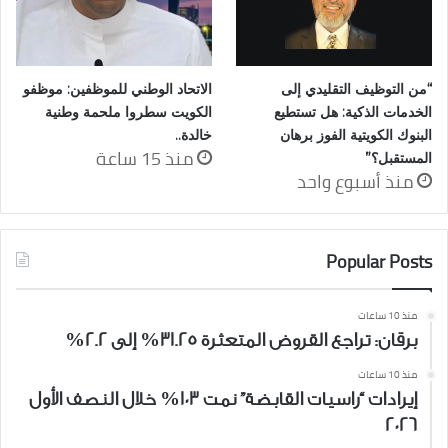
“من التوظيف التقليدي إلى
الاتحاد الوطني للموظفين: موظفو
الخدمات الذكية: هل تستطيع
الكويت سطروا ملحمة وطنية
البنوك الكويتية الفوز برهان
خالدة..
منذ 15 ساعة
المستقبل؟”
منذ أسبوع واحد
Popular Posts
منذ 10 ساعات
برقان: تراجع القروض المتعثرة 31.25% إلى 2.2%
منذ 10 ساعات
إيرادات “راسيات القابضة” نمت 103% خلال النصف الأول
2026