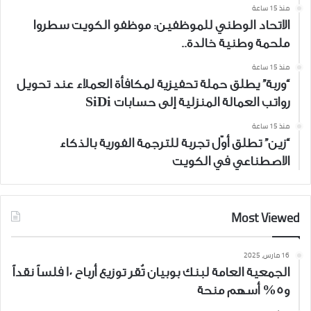
منذ 15 ساعة
الاتحاد الوطني للموظفين: موظفو الكويت سطروا
ملحمة وطنية خالدة..
منذ 15 ساعة
“وربة” يطلق حملة تحفيزية لمكافأة العملاء عند تحويل
رواتب العمالة المنزلية إلى حسابات SiDi
منذ 15 ساعة
“زين” تطلق أوّل تجربة للترجمة الفورية بالذكاء
الاصطناعي في الكويت
Most Viewed
16 مارس، 2025
الجمعية العامة لبنك بوبيان تُقر توزيع أرباح 10 فلساً نقداً
و5% أسهم منحة