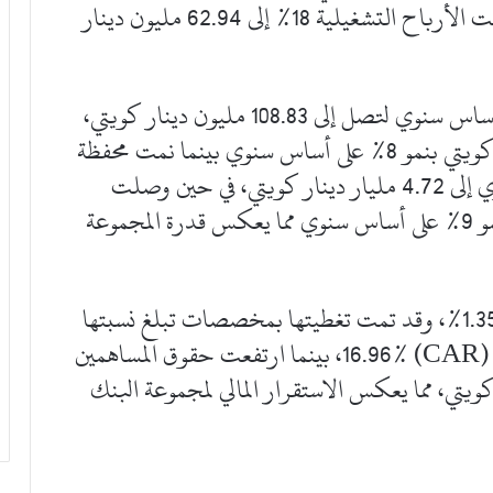
حين بلغت ربحية السهم 11 فلساً، بينما ارتفعت الأرباح التشغيلية 18% إلى 62.94 مليون دينار
وزادت الإيرادات التشغيلية بنسبة 8% على أساس سنوي لتصل إلى 108.83 مليون دينار كويتي،
في حين بلغ إجمالي الأصول 7.19 مليار دينار كويتي بنمو 8% على أساس سنوي بينما نمت محفظة
القروض والسلف بنسبة 5% على أساس سنوي إلى 4.72 مليار دينار كويتي، في حين وصلت
ودائع العملاء إلى 4.32 مليار دينار كويتي بنمو 9% على أساس سنوي مما يعكس قدرة المجموعة
ووصلت نسبة القروض المتعثرة (NPL) إلى 1.35%، وقد تمت تغطيتها بمخصصات تبلغ نسبتها
447%، في حين بلغت نسبة كفاية رأس المال (CAR) 16.96%، بينما ارتفعت حقوق المساهمين
 635.38 مليون دينار كويتي، مما يعكس الاستقرار المالي لمجموعة البنك