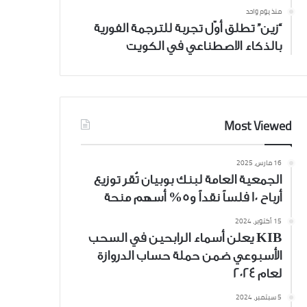
منذ يوم واحد
“زين” تطلق أوّل تجربة للترجمة الفورية
بالذكاء الاصطناعي في الكويت
Most Viewed
16 مارس، 2025
الجمعية العامة لبنك بوبيان تُقر توزيع
أرباح 10 فلساً نقداً و5% أسهم منحة
15 أكتوبر، 2024
KIB يعلن أسماء الرابحين في السحب
الأسبوعي ضمن حملة حساب الدروازة
لعام 2024
5 سبتمبر، 2024