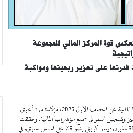
عكس قوة المركز المالي للمجموعة
اتيجية
 قدرتها على تعزيز ربحيتها ومواكبة
أعلنت مجموعة البنك الأهلي الكويتي نتائجها المالية عن النصف الأول 2025، مؤكدة مرة أخرى
مميز وتسجيل النمو في جميع مؤشراتها المالية. وحققت
المجموعة صافي أرباح للمساهمين بقيمة 31.73 مليون دينار كويتي بنمو 9% على أساس سنوي، في