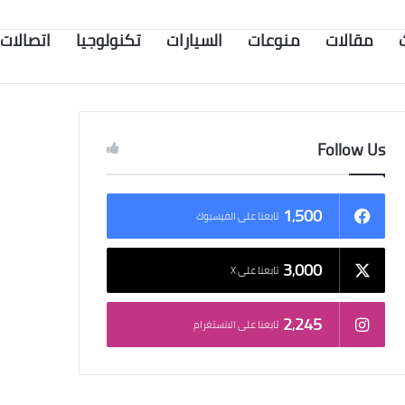
مقالات
منوعات
السيارات
تكنولوجيا
اتصالات
Follow Us
1٬500
تابعنا على الفيسبوك
3٬000
تابعنا على X
2٬245
تابعنا على الانستغرام