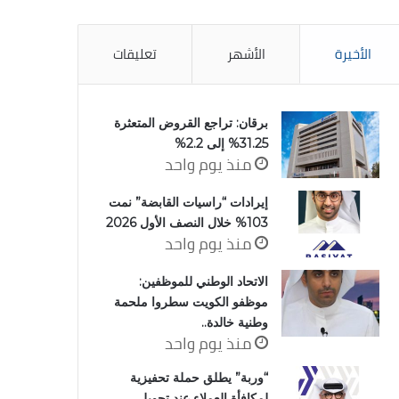
الأخيرة
الأشهر
تعليقات
برقان: تراجع القروض المتعثرة
31.25% إلى 2.2%
منذ يوم واحد
إيرادات “راسيات القابضة” نمت
103% خلال النصف الأول 2026
منذ يوم واحد
الاتحاد الوطني للموظفين:
موظفو الكويت سطروا ملحمة
وطنية خالدة..
منذ يوم واحد
“وربة” يطلق حملة تحفيزية
لمكافأة العملاء عند تحويل