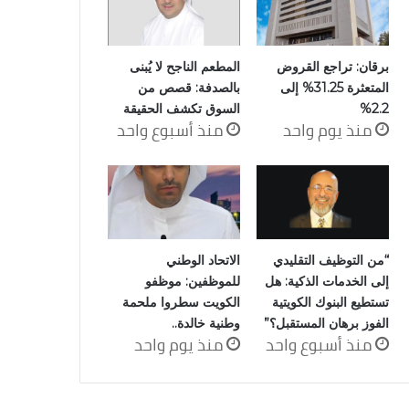
برقان: تراجع القروض
المطعم الناجح لا يُبنى
المتعثرة 31.25% إلى
بالصدفة: قصص من
2.2%
السوق تكشف الحقيقة
منذ يوم واحد
منذ أسبوع واحد
“من التوظيف التقليدي
الاتحاد الوطني
إلى الخدمات الذكية: هل
للموظفين: موظفو
تستطيع البنوك الكويتية
الكويت سطروا ملحمة
الفوز برهان المستقبل؟”
وطنية خالدة..
منذ أسبوع واحد
منذ يوم واحد