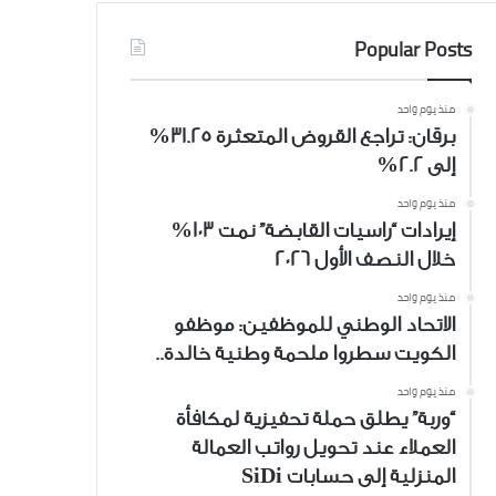
Popular Posts
منذ يوم واحد
برقان: تراجع القروض المتعثرة 31.25%
إلى 2.2%
منذ يوم واحد
إيرادات “راسيات القابضة” نمت 103%
خلال النصف الأول 2026
منذ يوم واحد
الاتحاد الوطني للموظفين: موظفو
الكويت سطروا ملحمة وطنية خالدة..
منذ يوم واحد
“وربة” يطلق حملة تحفيزية لمكافأة
العملاء عند تحويل رواتب العمالة
المنزلية إلى حسابات SiDi