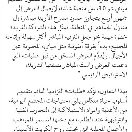
ميامي شو 3.0، على منصة شاشا، لإيصال العرض إلى
جمهور أوسع يتجاوز حدود مسرح الأرينا مباشرة إلى
منازل الجماهير في المنطقة. تمثّل هذه الشراكة الفريدة
خطوة مهمة نحو جعل الترفيه المباشر أكثر سهولة وإتاحة
للجميع، بدءاً بفرقة أيقونية مثل ميامي، المحبوبة عبر
الأجيال. ويُقدَّم العرض المسجّل من قبل طلبات، التي
دعمت العرض والبثّ المباشر بصفتها الشريك
الاستراتيجي الرئيسي.”
بهذا التعاون، تؤكد «طلبات» التزامها الدائم بتقديم
أسلوب حياة متكامل يلبّي احتياجات المجتمع اليومية،
من الأغذية والمواد الاستهلاكية إلى التجارب الفنية
والترفيهية عند الطلب، مع دعمها المستمر للمواهب
والأعمال المحلية التي تجسّد روح الكويت الأصيلة.