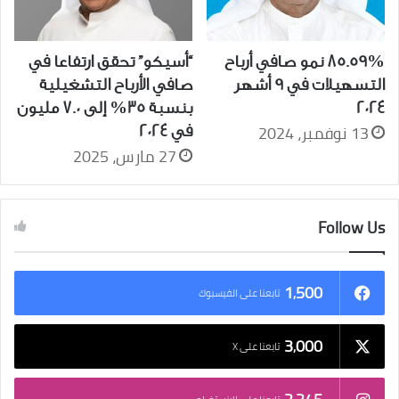
85.59% نمو صافي أرباح
“أسيكو” تحقق ارتفاعا في
التسهيلات في 9 أشهر
صافي الأرباح التشغيلية
2024
بنسبة 35% إلى 7.0 مليون
13 نوفمبر، 2024
في 2024
27 مارس، 2025
Follow Us
1٬500
تابعنا على الفيسبوك
3٬000
تابعنا على X