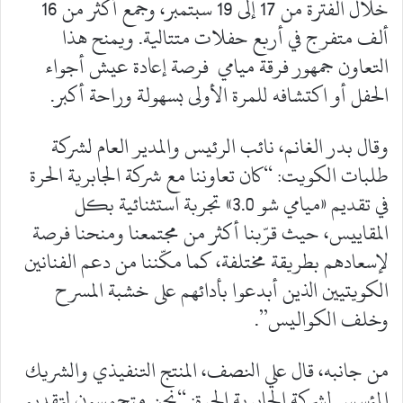
خلال الفترة من 17 إلى 19 سبتمبر، وجمع أكثر من 16
ألف متفرج في أربع حفلات متتالية. ويمنح هذا
التعاون جمهور فرقة ميامي فرصة إعادة عيش أجواء
الحفل أو اكتشافه للمرة الأولى بسهولة وراحة أكبر.
وقال بدر الغانم، نائب الرئيس والمدير العام لشركة
طلبات الكويت: “كان تعاوننا مع شركة الجابرية الحرة
في تقديم «ميامي شو 3.0» تجربة استثنائية بكل
المقاييس، حيث قرّبنا أكثر من مجتمعنا ومنحنا فرصة
لإسعادهم بطريقة مختلفة، كما مكّننا من دعم الفنانين
الكويتيين الذين أبدعوا بأدائهم على خشبة المسرح
وخلف الكواليس”.
من جانبه، قال علي النصف، المنتج التنفيذي والشريك
المؤسس لشركة الجابرية الحرة: “نحن متحمسون لتقديم