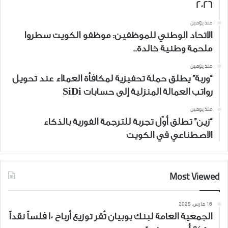
2026
منذ يومين
الاتحاد الوطني للموظفين: موظفو الكويت سطروا
ملحمة وطنية خالدة..
منذ يومين
“وربة” يطلق حملة تحفيزية لمكافأة العملاء عند تحويل
رواتب العمالة المنزلية إلى حسابات SiDi
منذ يومين
“زين” تطلق أوّل تجربة للترجمة الفورية بالذكاء
الاصطناعي في الكويت
Most Viewed
16 مارس، 2025
الجمعية العامة لبنك بوبيان تُقر توزيع أرباح 10 فلساً نقداً