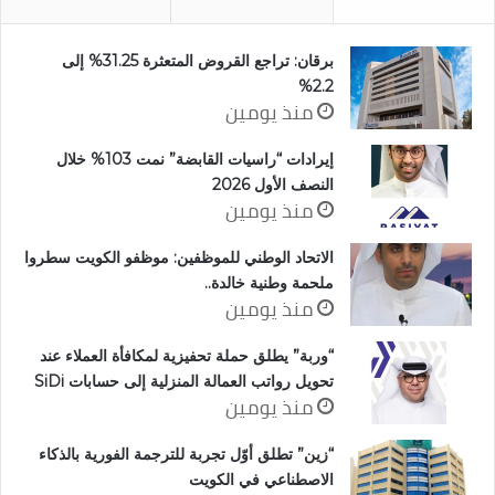
برقان: تراجع القروض المتعثرة 31.25% إلى
2.2%
منذ يومين
إيرادات “راسيات القابضة” نمت 103% خلال
النصف الأول 2026
منذ يومين
الاتحاد الوطني للموظفين: موظفو الكويت سطروا
ملحمة وطنية خالدة..
منذ يومين
“وربة” يطلق حملة تحفيزية لمكافأة العملاء عند
تحويل رواتب العمالة المنزلية إلى حسابات SiDi
منذ يومين
“زين” تطلق أوّل تجربة للترجمة الفورية بالذكاء
الاصطناعي في الكويت