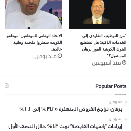
“من التوظيف التقليدي إلى
الاتحاد الوطني للموظفين: موظفو
الخدمات الذكية: هل تستطيع
الكويت سطروا ملحمة وطنية
البنوك الكويتية الفوز برهان
خالدة..
منذ يومين
المستقبل؟”
منذ أسبوعين
Popular Posts
منذ يومين
برقان: تراجع القروض المتعثرة 31.25% إلى 2.2%
منذ يومين
إيرادات “راسيات القابضة” نمت 103% خلال النصف الأول