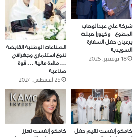
شركة علي عبدالوهاب
المطوع وكيورا هيلث
يرعيان حفل السفارة
الصناعات الوطنية القابضة
السويدية
تنوع استثماري وجغرافي
18 نوفمبر، 2025
… ملاءة مالية … قوة
صناعية
25 أغسطس، 2024
كامكو إنفست تقيم حفل
كامكو إنفست تعزز