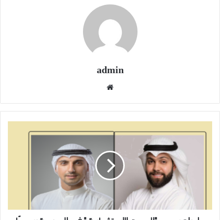
admin
موقع
الويب
إدراج
سهم
"البيوت
الاستثمارية
"
في
البورصة
رسميًا