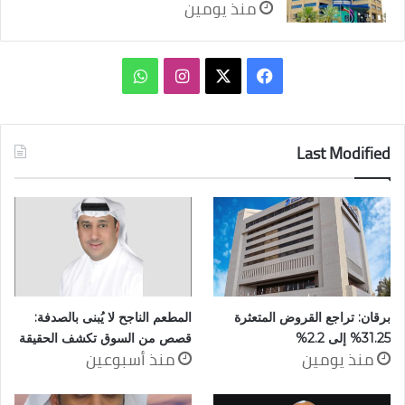
منذ يومين
‫X
فيسبوك
انستقرام
واتساب
Last Modified
برقان: تراجع القروض المتعثرة
المطعم الناجح لا يُبنى بالصدفة:
31.25% إلى 2.2%
قصص من السوق تكشف الحقيقة
منذ يومين
منذ أسبوعين