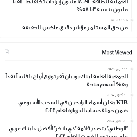
العملية للطاقة: 18.092 مليون إيرادات تكلفتها 10.512
مليون بنسبة 58.103%
منذ 13 ساعة
من حق المستثمر مؤشر دقيق عاكس للحقيقة
Most Viewed
16 مارس، 2025
الجمعية العامة لبنك بوبيان تُقر توزيع أرباح 10 فلساً نقداً
و5% أسهم منحة
15 أكتوبر، 2024
KIB يعلن أسماء الرابحين في السحب الأسبوعي
ضمن حملة حساب الدروازة لعام 2024
5 سبتمبر، 2024
“الوطني” يتصدر قائمة “ذي بانكر” لأفضل 100 بنك عربي
على مستوى الكويت للعام 2024