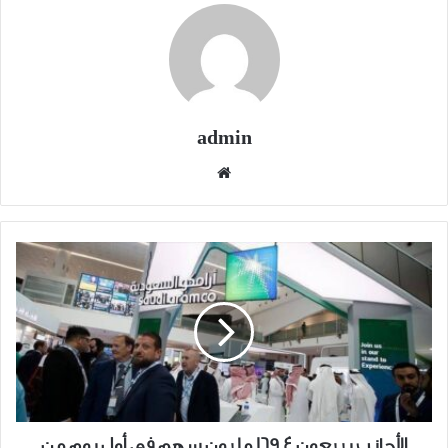
admin
موقع
الويب
الأجانب
يبيعون
169.4
مليون
سهم
في
أول
يوم
من
الأجانب يبيعون 169.4 مليون سهم في أول يوم من