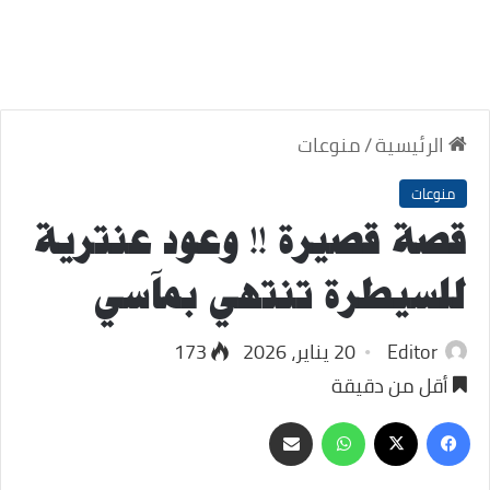
الرئيسية
/
منوعات
منوعات
قصة قصيرة !! وعود عنترية
للسيطرة تنتهي بمآسي
Editor
20 يناير، 2026
173
أقل من دقيقة
‫X
فيسبوك
واتساب
مشاركة
عبر
البريد