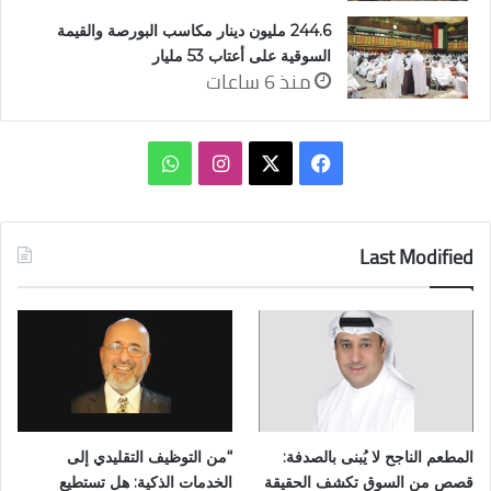
244.6 مليون دينار مكاسب البورصة والقيمة
السوقية على أعتاب 53 مليار
منذ 6 ساعات
‫X
فيسبوك
انستقرام
واتساب
Last Modified
المطعم الناجح لا يُبنى بالصدفة:
“من التوظيف التقليدي إلى
قصص من السوق تكشف الحقيقة
الخدمات الذكية: هل تستطيع