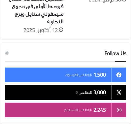
فروعها الأولى في مجمع
سيمفوني ستايل وبرج
التجارية
12 أكتوبر، 2025
Follow Us
1٬500
تابعنا على الفيسبوك
3٬000
تابعنا على X
2٬245
تابعنا على الانستغرام