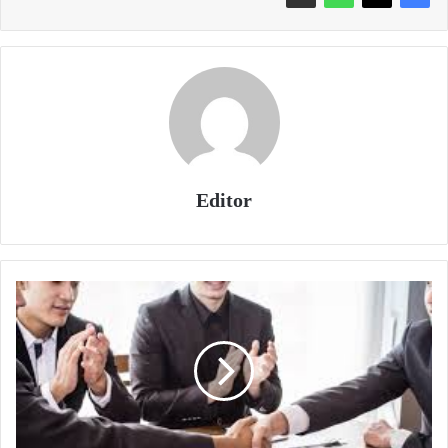
Editor
عجلة
الاندماجات
تعود
للدوران
في
2026