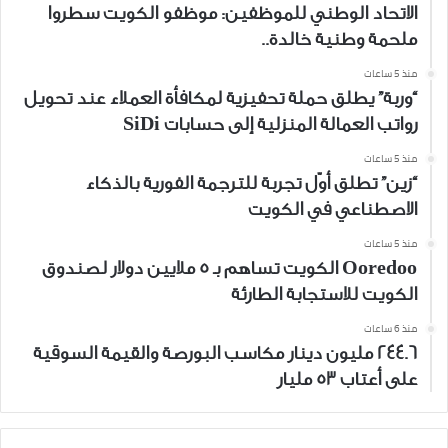
الاتحاد الوطني للموظفين: موظفو الكويت سطروا
ملحمة وطنية خالدة..
منذ 5 ساعات
“وربة” يطلق حملة تحفيزية لمكافأة العملاء عند تحويل
رواتب العمالة المنزلية إلى حسابات SiDi
منذ 5 ساعات
“زين” تطلق أوّل تجربة للترجمة الفورية بالذكاء
الاصطناعي في الكويت
منذ 5 ساعات
Ooredoo الكويت تساهم بـ 5 ملايين دولار لصندوق
الكويت للاستجابة الطارئة
منذ 6 ساعات
244.6 مليون دينار مكاسب البورصة والقيمة السوقية
على أعتاب 53 مليار