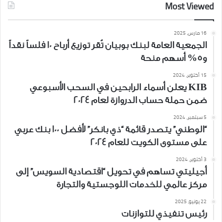
Most Viewed
16 مارس، 2025
الجمعية العامة لبنك بوبيان تُقر توزيع أرباح 10 فلساً نقداً
و5% أسهم منحة
15 أكتوبر، 2024
KIB يعلن أسماء الرابحين في السحب الأسبوعي
ضمن حملة حساب الدروازة لعام 2024
5 سبتمبر، 2024
“الوطني” يتصدر قائمة “ذي بانكر” لأفضل 100 بنك عربي
على مستوى الكويت للعام 2024
3 أكتوبر، 2024
أجيليتي تساهم في تحويل “اقتصادية السويس” إلى
مركز عالمي للخدمات اللوجستية والتجارة
22 يونيو، 2025
رئيس تنفيذي للتوازنات