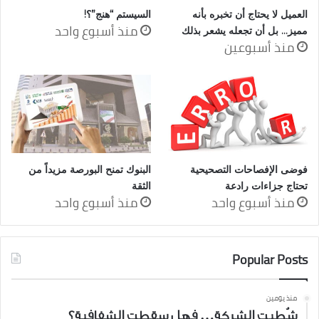
العميل لا يحتاج أن تخبره بأنه
السيستم “هنج”؟!
منذ أسبوع واحد
مميز… بل أن تجعله يشعر بذلك
منذ أسبوعين
فوضى الإفصاحات التصحيحية
البنوك تمنح البورصة مزيداً من
تحتاج جزاءات رادعة
الثقة
منذ أسبوع واحد
منذ أسبوع واحد
Popular Posts
منذ يومين
شُطبت الشركة… فهل سقطت الشفافية؟