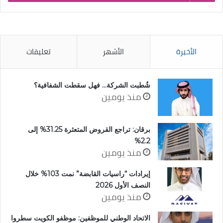
الأخيرة
الأشهر
تعليقات
شُطبت الشركة… فهل سقطت الشفافية؟
منذ يومين
برقان: تراجع القروض المتعثرة 31.25% إلى
2.2%
منذ يومين
إيرادات “راسيات القابضة” نمت 103% خلال
النصف الأول 2026
منذ يومين
الاتحاد الوطني للموظفين: موظفو الكويت سطروا