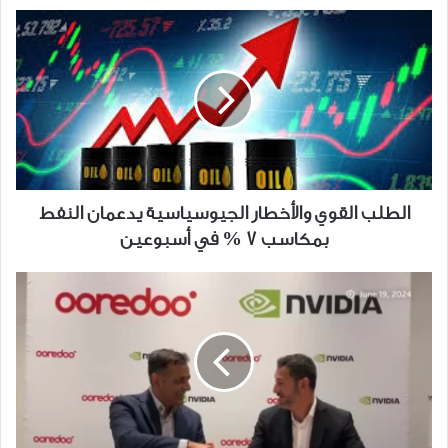
الطلب
القوي
والأخطار
الجيوسياسية
يدعمان
النفط
بمكاسب
7
%
الطلب القوي والأخطار الجيوسياسية يدعمان النفط
في
بمكاسب 7 % في أسبوعين
أسبوعين
Ooredoo
تحضر
"إنفيديا
"
رائدة
صناعة
الرقائق
للكويت