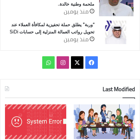
ملحمة وطنية خالدة..
منذ يومين
“وربة” يطلق حملة تحفيزية لمكافأة العملاء عند
تحويل رواتب العمالة المنزلية إلى حسابات SiDi
منذ يومين
‫X
فيسبوك
انستقرام
واتساب
Last Modified