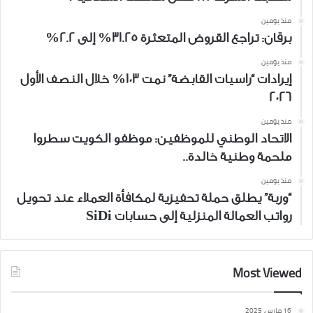
منذ يومين
برقان: تراجع القروض المتعثرة 31.25% إلى 2.2%
منذ يومين
إيرادات “راسيات القابضة” نمت 103% خلال النصف الأول
2026
منذ يومين
الاتحاد الوطني للموظفين: موظفو الكويت سطروا
ملحمة وطنية خالدة..
منذ يومين
“وربة” يطلق حملة تحفيزية لمكافأة العملاء عند تحويل
رواتب العمالة المنزلية إلى حسابات SiDi
Most Viewed
16 مارس، 2025