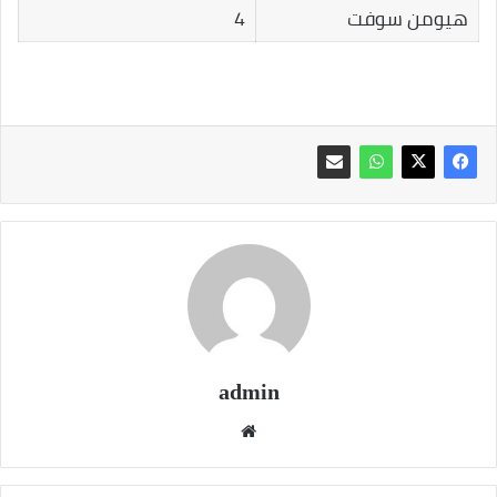
هيومن سوفت
4
admin
موقع
الويب