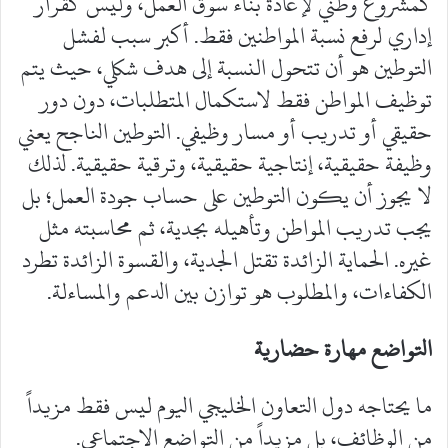
كمشروع وطني لإعادة بناء سوق العمل، وليس كقرار
إداري لرفع نسبة المواطنين فقط. أكبر سبب لفشل
التوطين هو أن تتحول النسبة إلى هدف شكلي، حيث يتم
توظيف المواطن فقط لاستكمال المتطلبات، دون دور
حقيقي أو تدريب أو مسار وظيفي. التوطين الناجح يعني
وظيفة حقيقية، إنتاجية حقيقية، وترقية حقيقية. لذلك
لا يجوز أن يكون التوطين على حساب جودة العمل؛ بل
يجب تدريب المواطن وتأهيله بجدية، ثم محاسبته مثل
غيره. الحماية الزائدة تقتل الجدية، والقسوة الزائدة تطرد
الكفاءات، والمطلوب هو توازن بين الدعم والمساءلة.
التواضع مهارة حضارية
ما يحتاجه دول التعاون الخليجي اليوم ليس فقط مزيداً
من الوظائف، بل مزيداً من التواضع الاجتماعي.