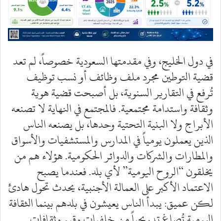
في دول الخليج، وفي مقدمتها السعودية خصوصاً، لم تعد
قضية التوطين مجرد ملف وظائف أو نسب توظيف
تُرفع في التقارير السنوية، بل أصبحت قضية هوية
وثقافة واستدامة مجتمعية. فالمجتمع في النهاية لا تصنعه
الأبراج ولا البنية التحتية وحدها، بل يصنعه الناس
الذين يعملون يومياً في المدارس والمستشفيات والأسواق
والمطارات والشركات والدوائر الحكومية. هؤلاء هم من
يخلقون “الروح اليومية” لأي بلد. فعندما يصبح
الاعتماد الأكبر على العمالة الأجنبية، يحدث تحول هادئ
لكن عميق: يبدأ الناس يعيشون في بلدهم بينما الثقافة
اليومية تُصاغ تدريجياً من خلفيات وقيم وثقافات