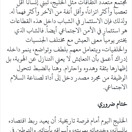
مجتمع متعدد الثقافات مثل الخليج، تبني إنساناً أقل
تعصباً وأكثر اتزاناً، وأقل أنفة من الآخر وأكثر فهماً له.
ولذلك فإن الاستثمار في الشباب داخل هذه القطاعات
هو استثمار في الأمن الاجتماعي أيضاً. فالشاب الذي
يختبر يومياً معنى العيش مع مختلف الجنسيات
والخلفيات، ويتعامل معهم بلطف وتواضع، ينمو داخله
إدراك أعمق بأن التعايش لا يعني التنازل عن الهوية، بل
إظهارها بثقة وهدوء واحترام. وهنا بالضبط تتحول
الوظيفة من مجرد مصدر دخل إلى أداة لصناعة السلام
الاجتماعي.
ختام ضروري
الخليج اليوم أمام فرصة تاريخية: أن يعيد ربط اقتصاده
بإنسانه، وخدماته بهويته، وأسواقه بأبنائه. والتوطين في