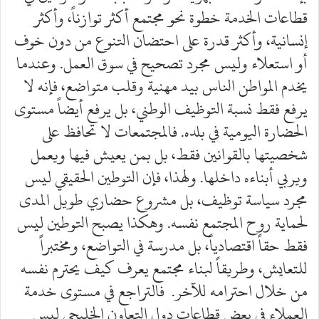
قطاعات الخدمة خطوة نحو مجتمع أكثر توازناً، وأكثر
إنسانية، وأكثر قدرة على احتضان التنوع من دون خوف
أو استعلاء وليس مجرد تصحيح في سوق العمل. وعندما
يخدم المواطن الناس بيد مهنية وقلب متواضع، فإنه لا
يرفع فقط نسبة التوظيف الوطني، بل يرفع أيضاً مستوى
الحضارة اليومية في بلده. فالمجتمعات لا تحافظ على
شخصيتها بالقوانين فقط، بل بمن يعيش فيها ويعمل
ويربي أبناءه داخلها. ولهذا، فإن التوطين الحقيقي ليس
مجرد سياسة توظيف، بل مشروع حضاري طويل المدى
لحماية روح المجتمع نفسه. وهكذا يصبح التوطين ليس
فقط حقاً اقتصادياً، بل مدرسة في التواضع، ومختبراً
للتعايش، وطريقاً لبناء مجتمع يعرف كيف يحترم نفسه
من خلال احترامه للآخر. فالتراجع في مستوى خدمة
العملاء في بعض قطاعات دول التعاون الخليجي ليس