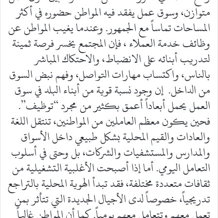
متوازن، وسوق عمل يفقد فيه المواطن حضوره في أكثر
المساحات تماساً مع الجمهور. وعندما يغيب المواطن عن
وظائف خدمة العملاء ، فإن المجتمع يخسر فرصة ثمينة
لتدريب أبنائه على الانضباط، والاحتكاك المباشر
بالناس، واكتساب مهارات التواصل، وفهم نبض السوق
من الداخل. إن وجود نسبة قوية من أبناء البلد في سوق
العمل يحمل أبعاداً أعمق بكثير من مجرد “توظيف”.
فحين يكون معظم العاملين من المواطنين، تنتقل اللغة
والعادات والقيم المحلية بشكل طبيعي داخل الأسواق
والمدارس والمستشفيات والشركات، بل وحتى في أسلوب
التعامل اليومي. أما إذا أصبحت الأغلبية التشغيلية من
ثقافات متعددة مختلفة، فقد تبدأ الهوية المحلية بالتراجع
تدريجياً، خصوصاً لدى الأجيال الجديدة التي تتأثر بمن
تعمل معهم وتتعامل معهم يومياً. كما أن المواطن غالباً