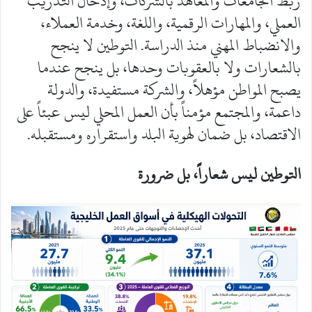
ربط الجامعات والمعاهد بالشركات، وإدخال التدريب
العملي، والمهارات الرقمية، واللغة، وخدمة العملاء،
والانضباط المهني منذ الدراسة. التوطين لا ينجح
بالشعارات ولا بالعقوبات وحدها، بل ينجح عندما
يصبح المواطن مؤهلاً، والشركة مستفيدة، والدولة
داعمة، والمجتمع مؤمناً بأن العمل المحلي ليس عبئاً على
الاقتصاد، بل ضمان لهوية البلد واستقراره ومستقبله.
التوطين ليس شعاراً، بل ضرورة