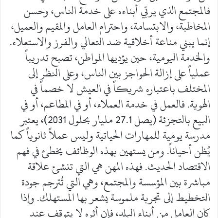
فالمجتمع الذي يربّي أبناءه على خدمة الناس، وحسن
المخاطبة، والابتسامة، واحترام العامل والمقيم والعميل،
إنما يبني مناعة أخلاقية ضد التعالي والفرز والاستعلاء.
والخدمة اليومية، حين يؤديها المواطن، تصبح تدريباً
عملياً على إزالة الحواجز بين الناس، وعلى النظر إلى
المختلف باعتباره شريكاً في العيش لا خصماً في
الهوية. فالعمل في خدمة العملاء، أو في المطاعم، أو في
البيع بالتجزئة (يصل 27.1 مليار بحلول 2031)، يعتبر
مدرسة يومية للمهارات الحياتية وليس عملاً ثانوياً كما
يُظن أحياناً. ومن يستهين بهذه الوظائف يخطئ في فهم
الاقتصاد الحديث. فهذه المهن هي التي تنشئ علاقة
مباشرة بين المؤسسة والمجتمع، وهي التي تُترجم جودة
التخطيط إلى تجربة ملموسة يشعر بها المستهلك. وإذا
كان العامل من أبناء البلد، فإن أثره لا يتوقف عند