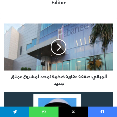
Editor
المباني:
صفقة
عقارية
ضخمة
تمهد
لمشروع
عملاق
جديد
المباني: صفقة عقارية ضخمة تمهد لمشروع عملاق
جديد
سلاح
الشفافية:
كيف
تحميك