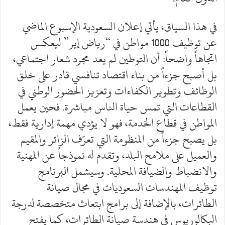
في هذا السياق، يأتي إعلان السعودية الإسبوع الماضي
عن توظيف 1000 مواطن في “رياض إير” ليعكس
اتجاهاً واضحاً: أن التوطين لم يعد مجرد شعار اجتماعي،
بل أصبح جزءاً من بناء اقتصاد تنافسي قادر على خلق
الوظائف وتطوير الكفاءات وتعزيز الحضور الوطني في
القطاعات التي تمس حياة الناس مباشرة. فحين يعمل
المواطن في قطاع الخدمة، فهو لا يؤدي مهمة إدارية فقط،
بل يصبح جزءاً من المنظومة التي تعرّف الزائر والمقيم
والعميل على ملامح البلد، وتقدم له نموذجاً عن المهنية
والانضباط والضيافة المحلية. وسيشمل البرنامج
توظيف المهندسات السعوديات في مجال صيانة
الطائرات، بالإضافة إلى برامج ابتعاث متخصصة لدرجة
البكالوريوس في هندسة صيانة الطائرات، كما يفتح