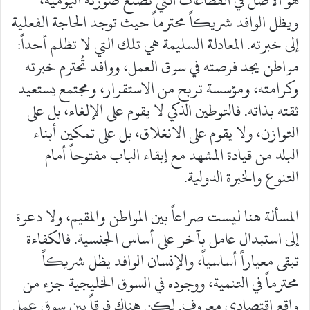
ويظل الوافد شريكاً محترماً حيث توجد الحاجة الفعلية
إلى خبرته. المعادلة السليمة هي تلك التي لا تظلم أحداً:
مواطن يجد فرصته في سوق العمل، ووافد تُحترم خبرته
وكرامته، ومؤسسة تربح من الاستقرار، ومجتمع يستعيد
ثقته بذاته. فالتوطين الذكي لا يقوم على الإلغاء، بل على
التوازن، ولا يقوم على الانغلاق، بل على تمكين أبناء
البلد من قيادة المشهد مع إبقاء الباب مفتوحاً أمام
التنوع والخبرة الدولية.
المسألة هنا ليست صراعاً بين المواطن والمقيم، ولا دعوة
إلى استبدال عامل بآخر على أساس الجنسية. فالكفاءة
تبقى معياراً أساسياً، والإنسان الوافد يظل شريكاً
محترماً في التنمية، ووجوده في السوق الخليجية جزء من
واقع اقتصادي معروف. لكن هناك فرقاً بين سوق عمل