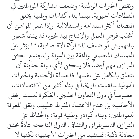
ونقص الخبرات الوطنية، وضعف مشاركة المواطنين في
القطاعات الحيوية. بينما بناء كفاءات وطنية يخلق
اقتصاداً أكثر استدامة واستقلالية. وإذا شعر المواطن أن
أغلب فرص العمل والإنتاج بيد غيره، قد ينشأ شعور
بالتهميش أو ضعف المشاركة الاقتصادية، مما يؤثر على
التماسك المجتمعي والثقة بين الدولة والمجتمع. لكن
التوازن مهم أيضاً، فلا يمكن لأي دولة حديثة أن
تنغلق بالكامل على نفسها. فالعمالة الأجنبية والخبرات
الدولية ساهمت تاريخياً في بناء كثير من الاقتصادات،
خصوصاً في دول التعاون الخليجي. الفكرة ليست رفض
الأجانب، بل عدم الاعتماد المفرط عليهم، ونقل المعرفة
للمواطنين، وبناء كوادر وطنية قوية، والحفاظ على
التوازن الديموغرافي والثقافي. الدول الناجحة عادةً تحقق
معادلة ذكية: تستفيد من الخبرات الأجنبية، لكنها لا