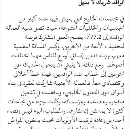
الوافد شريك لا بديل
في مجتمعات الخليج التي يعيش فيها عدد كبير من
الجنسيات والخلفيات المتنوعة، حيث تصل نسبة العمالة
الوافدة إلى 77.2%، يصبح العمل المشترك فرصة
لتخفيف الأنفة من الآخرين، وكسر المسافة النفسية
معهم، وبناء تقدير إنساني أوسع للناس مهما اختلفت
أصولهم. ومع ذلك، لا ينبغي أن يتحول الحديث عن
التوطين إلى خطاب ضد الوافدين، فهذا خطأ أخلاقي
واقتصادي معاً. فالعمالة الأجنبية شاركت لعقود في بناء
أسواق دول التعاون الخليجي، وساهمت في تشغيل
متاجره ومطاعمه ومؤسساته، وكانت جزءاً من نجاحات
كثيرة لا يمكن إنكارها. والمطلوب اليوم ليس إقصاء
أحد، بل إعادة ترتيب الأولويات بحيث يكون المواطن
هو الأصل في القطاعات التي تصنع صورته اليومية،