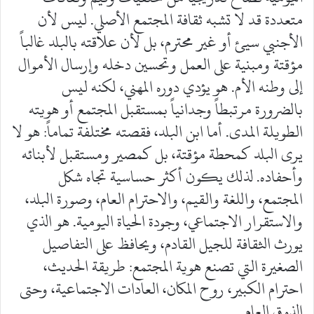
متعددة قد لا تشبه ثقافة المجتمع الأصلي. ليس لأن
الأجنبي سيئ أو غير محترم، بل لأن علاقته بالبلد غالباً
مؤقتة ومبنية على العمل وتحسين دخله وإرسال الأموال
إلى وطنه الأم. هو يؤدي دوره المهني، لكنه ليس
بالضرورة مرتبطاً وجدانياً بمستقبل المجتمع أو هويته
الطويلة المدى. أما ابن البلد، فقصته مختلفة تماماً: هو لا
يرى البلد كمحطة مؤقتة، بل كمصير ومستقبل لأبنائه
وأحفاده. لذلك يكون أكثر حساسية تجاه شكل
المجتمع، واللغة والقيم، والاحترام العام، وصورة البلد،
والاستقرار الاجتماعي، وجودة الحياة اليومية. هو الذي
يورث الثقافة للجيل القادم، ويحافظ على التفاصيل
الصغيرة التي تصنع هوية المجتمع: طريقة الحديث،
احترام الكبير، روح المكان، العادات الاجتماعية، وحتى
الذوق العام.