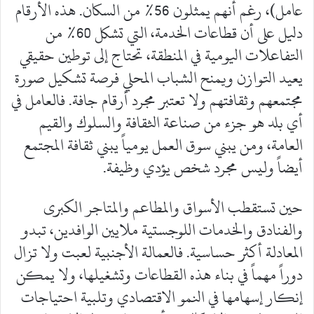
عامل)، رغم أنهم يمثلون 56% من السكان. هذه الأرقام
دليل على أن قطاعات الخدمة، التي تشكل 60% من
التفاعلات اليومية في المنطقة، تحتاج إلى توطين حقيقي
يعيد التوازن ويمنح الشباب المحلي فرصة تشكيل صورة
مجتمعهم وثقافتهم ولا تعتبر مجرد أرقام جافة. فالعامل في
أي بلد هو جزء من صناعة الثقافة والسلوك والقيم
العامة، ومن يبني سوق العمل يومياً يبني ثقافة المجتمع
أيضاً وليس مجرد شخص يؤدي وظيفة.
حين تستقطب الأسواق والمطاعم والمتاجر الكبرى
والفنادق والخدمات اللوجستية ملايين الوافدين، تبدو
المعادلة أكثر حساسية. فالعمالة الأجنبية لعبت ولا تزال
دوراً مهماً في بناء هذه القطاعات وتشغيلها، ولا يمكن
إنكار إسهامها في النمو الاقتصادي وتلبية احتياجات