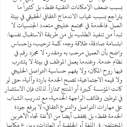
بسبب ضعف الإمكانات التقنية فقط، بل كثيراً ما
يتراجع بسبب غياب الاندماج الثقافي الحقيقي في بيئة
العمل. فالخدمة في مجتمع خليجي متعدد الجنسيات لا
تبدأ من تنفيذ الطلب، بل من طريقة الاستقبال نفسها:
ابتسامة صادقة، طلاقة وجه، كلمة ترحيب، وإحساس
واضح بأن العميل مرحب به ومقدر، لا مجرد رقم في
نظام خدمة. وعندما يعمل الموظف في بيئة لا يتشرب
فيها روح المكان، ولا يفهم حساسية التواصل الخليجي
ولا قيمه الاجتماعية، تصبح الخدمة باردة وآلية، حتى لو
كانت المؤسسة كبيرة أو المنتج ممتازاً. لذلك فإن الاستثمار
في توطين وظائف الواجهة الخدمية، مع تدريب الشباب
على مهارات التواصل والتنوع الثقافي، لا يرفع جودة
الخدمة فقط، بل يخفف أيضاً من الأنفة تجاه الآخرين
المختلفين في اللغة أو الخلفية أو العادات، ويزرع مكانها