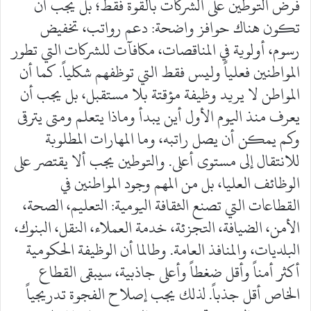
فرض التوطين على الشركات بالقوة فقط؛ بل يجب أن
تكون هناك حوافز واضحة: دعم رواتب، تخفيض
رسوم، أولوية في المناقصات، مكافآت للشركات التي تطور
المواطنين فعلياً وليس فقط التي توظفهم شكلياً. كما أن
المواطن لا يريد وظيفة مؤقتة بلا مستقبل، بل يجب أن
يعرف منذ اليوم الأول أين يبدأ وماذا يتعلم ومتى يترقى
وكم يمكن أن يصل راتبه، وما المهارات المطلوبة
للانتقال إلى مستوى أعلى. والتوطين يجب ألا يقتصر على
الوظائف العليا، بل من المهم وجود المواطنين في
القطاعات التي تصنع الثقافة اليومية: التعليم، الصحة،
الأمن، الضيافة، التجزئة، خدمة العملاء، النقل، البنوك،
البلديات، والمنافذ العامة. وطالما أن الوظيفة الحكومية
أكثر أمناً وأقل ضغطاً وأعلى جاذبية، سيبقى القطاع
الخاص أقل جذباً. لذلك يجب إصلاح الفجوة تدريجياً