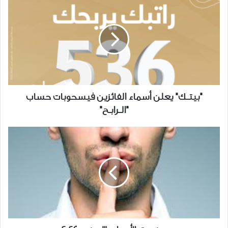
يعلن
أسماء
الفائزين
فيسحوبات
حساب
"الــرابــح"
"بيتــك" يعلن أسماء الفائزين فيسحوبات حساب
"الــرابــح"
صندوق
الأسرار،
30
يونيو
2024