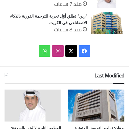
منذ 7 ساعات
“زين” تطلق أوّل تجربة للترجمة الفورية بالذكاء
الاصطناعي في الكويت
منذ 8 ساعات
‫X
فيسبوك
انستقرام
واتساب
Last Modified
برقان: تراجع القروض المتعثرة
المطعم الناجح لا يُبنى بالصدفة: