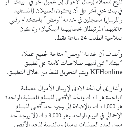
تتيح للعملاء إرسال الأموال إلى عميل آخر في “بيتك” أو
في بنك محلي آخر على أن يكون العميلان (المستفيد
والمرسل) مسجلين في خدمة “ومض” باستخدام رقمي
هاتفيهما المرتبطان بحسابيهما البنكيان، وتكون
صلاحية الطلب 24 ساعة فقط.
وأضاف أن خدمة “ومض” متاحة لجميع عملاء
“بيتك” ممن لديهم صلاحيات كاملة على تطبيق
KFHonline ويتم التحويل فقط من خلال التطبيق.
وأشار إلى أن الحد الادنى لإرسال الأموال للعملية
الواحدة هو 1 د.ك والحد الأقصى للمبلغ للعملية الواحدة
هو 1,000 د.ك، بالإضافة إلى وجود حد أقصى للمبلغ
الإجمالي في اليوم الواحد وهو 3,000 د.ك (لا يوجد حد
معين لعدد العمليات يوميا) وبالنسبة للحد الأقصى