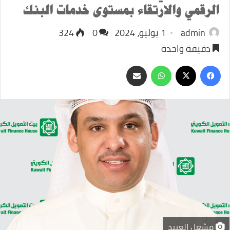
الرقمي والارتقاء بمستوى خدمات البنك
admin
1 يوليو، 2024
0
324
دقيقة واحدة
‫X
فيسبوك
واتساب
مشاركة
عبر
البريد
مشعل العبيد