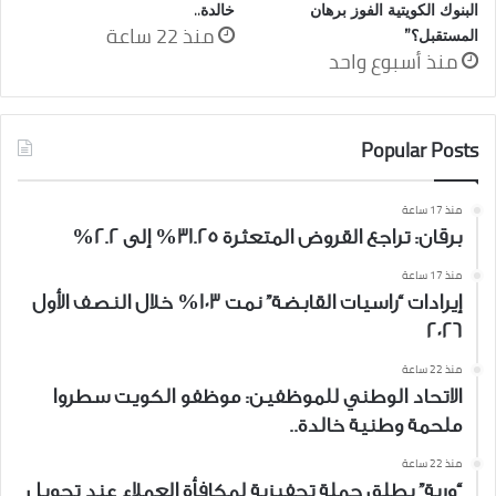
البنوك الكويتية الفوز برهان
خالدة..
منذ 22 ساعة
المستقبل؟”
منذ أسبوع واحد
Popular Posts
منذ 17 ساعة
برقان: تراجع القروض المتعثرة 31.25% إلى 2.2%
منذ 17 ساعة
إيرادات “راسيات القابضة” نمت 103% خلال النصف الأول
2026
منذ 22 ساعة
الاتحاد الوطني للموظفين: موظفو الكويت سطروا
ملحمة وطنية خالدة..
منذ 22 ساعة
“وربة” يطلق حملة تحفيزية لمكافأة العملاء عند تحويل