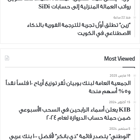
رواتب العمالة المنزلية إلى حسابات SiDi
منذ 22 ساعة
“زين” تطلق أوّل تجربة للترجمة الفورية بالذكاء
الاصطناعي في الكويت
Most Viewed
16 مارس، 2025
الجمعية العامة لبنك بوبيان تُقر توزيع أرباح 10 فلساً نقداً
و5% أسهم منحة
15 أكتوبر، 2024
KIB يعلن أسماء الرابحين في السحب الأسبوعي
ضمن حملة حساب الدروازة لعام 2024
5 سبتمبر، 2024
“الوطني” يتصدر قائمة “ذي بانكر” لأفضل 100 بنك عربي