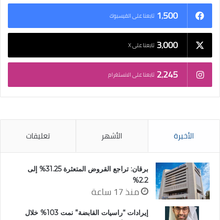
1٬500
تابعنا على الفيسبوك
3٬000
تابعنا على X
2٬245
تابعنا على الانستغرام
الأخيرة
الأشهر
تعليقات
برقان: تراجع القروض المتعثرة 31.25% إلى
2.2%
منذ 17 ساعة
إيرادات “راسيات القابضة” نمت 103% خلال