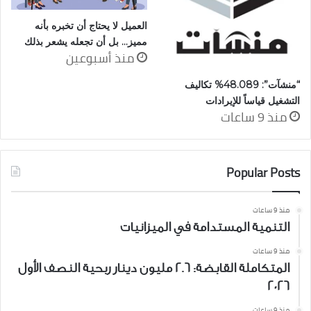
العميل لا يحتاج أن تخبره بأنه
مميز… بل أن تجعله يشعر بذلك
منذ أسبوعين
“منشآت”: 48.089% تكاليف
التشغيل قياساً للإيرادات
منذ 9 ساعات
Popular Posts
منذ 9 ساعات
التنمية المستدامة في الميزانيات
منذ 9 ساعات
المتكاملة القابضة: 2.6 مليون دينار ربحية النصف الأول
2026
منذ 9 ساعات