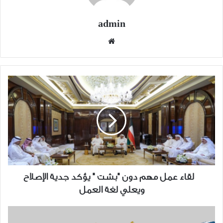
admin
موقع
الويب
لقاء
عمل
مهم
دون
"بشت
"
يؤكد
جدية
الإصلاح
لقاء عمل مهم دون "بشت " يؤكد جدية الإصلاح
ويعلي
ويعلي لغة العمل
لغة
العمل
هيئة
أسواق