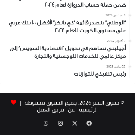
ضمن حملة حساب الدروازة لعام 2024
5 سبتمبر، 2024
“الوطني” يتصدر قائمة “ذي بانكر” لأفضل 100 بنك عربي
على مستوى الكويت للعام 2024
3 أكتوبر، 2024
أجيليتي تساهم في تحويل “اقتصادية السويس” إلى
مركز عالمي للخدمات اللوجستية والتجارة
22 يونيو، 2025
رئيس تنفيذي للتوازنات
© حقوق النشر 2026، جميع الحقوق محفوظة |
الرئيسية
عن
فريق العمل
‫X
فيسبوك
انستقرام
واتساب