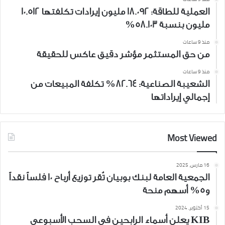
العملية للطاقة: 18.092 مليون إيرادات تكلفتها 10.512
مليون بنسبة 58.103%
منذ 9 ساعات
من حق المستثمر مؤشر دقيق عاكس للحقيقة
منذ 9 ساعات
الشعيبة الصناعية: 82.64% تكلفة المبيعات من
إجمالي إيراداتها
Most Viewed
16 مارس، 2025
الجمعية العامة لبنك بوبيان تُقر توزيع أرباح 10 فلساً نقداً
و5% أسهم منحة
15 أكتوبر، 2024
KIB يعلن أسماء الرابحين في السحب الأسبوعي