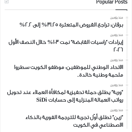
Popular Posts
منذ يومين
برقان: تراجع القروض المتعثرة 31.25% إلى 2.2%
منذ يومين
إيرادات “راسيات القابضة” نمت 103% خلال النصف الأول
2026
منذ يومين
الاتحاد الوطني للموظفين: موظفو الكويت سطروا
ملحمة وطنية خالدة..
منذ يومين
“وربة” يطلق حملة تحفيزية لمكافأة العملاء عند تحويل
رواتب العمالة المنزلية إلى حسابات SiDi
منذ يومين
“زين” تطلق أوّل تجربة للترجمة الفورية بالذكاء
الاصطناعي في الكويت