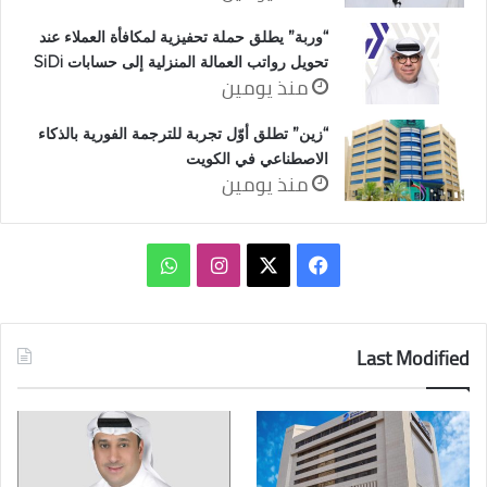
“وربة” يطلق حملة تحفيزية لمكافأة العملاء عند
تحويل رواتب العمالة المنزلية إلى حسابات SiDi
منذ يومين
“زين” تطلق أوّل تجربة للترجمة الفورية بالذكاء
الاصطناعي في الكويت
منذ يومين
‫X
فيسبوك
انستقرام
واتساب
Last Modified