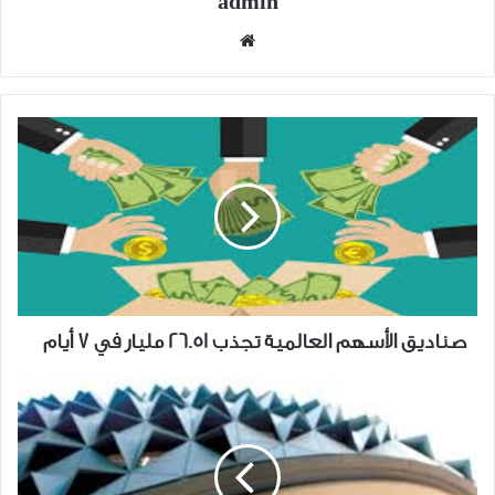
admin
موقع
الويب
صناديق
الأسهم
العالمية
تجذب
26.51
مليار
في
7
أيام
صناديق الأسهم العالمية تجذب 26.51 مليار في 7 أيام
مصدر»
تطرح
سندات
خضراء
بمليار