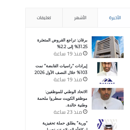
الأخيرة
الأشهر
تعليقات
برقان: تراجع القروض المتعثرة
31.25% إلى 2.2%
منذ 19 ساعة
إيرادات “راسيات القابضة” نمت
103% خلال النصف الأول 2026
منذ 19 ساعة
الاتحاد الوطني للموظفين:
موظفو الكويت سطروا ملحمة
وطنية خالدة..
منذ 23 ساعة
“وربة” يطلق حملة تحفيزية
لمكافأة العملاء عند تحويل