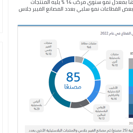
منتجات المطاط التي زاد عدد المصانع فيها بمعدل نمو سنوي مركب 14 ٪ يليه المنتجات
بعض القطاعات نمو سلبي بعدد المصانع الفيبر جلاس