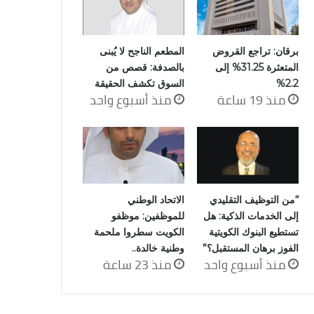
برقان: تراجع القروض
المطعم الناجح لا يُبنى
المتعثرة 31.25% إلى
بالصدفة: قصص من
2.2%
السوق تكشف الحقيقة
منذ 19 ساعة
منذ أسبوع واحد
“من التوظيف التقليدي
الاتحاد الوطني
إلى الخدمات الذكية: هل
للموظفين: موظفو
تستطيع البنوك الكويتية
الكويت سطروا ملحمة
الفوز برهان المستقبل؟”
وطنية خالدة..
منذ أسبوع واحد
منذ 23 ساعة