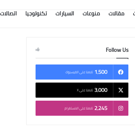
مقالات
منوعات
السيارات
تكنولوجيا
اتصالات
Follow Us
1٬500
تابعنا على الفيسبوك
3٬000
تابعنا على X
2٬245
تابعنا على الانستغرام