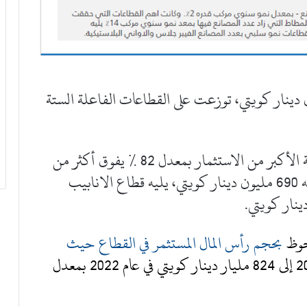
ارات القطاع الفرعي 824 مليون دينار كويتي، توزعت على القطاعات الفاعلة الستة
يستقطب قطاع الأكياس البلاستيكية النسبة الأكبر من الاستثمار بمعدل 82 ٪ يفوق أكثر من
ثلاثة أرباع العدد الكلي من المصانع وما يعادله 690 مليون دينار كويتي، يليه قطاع الانابيب
لحوظ
بحجم رأس المال المستثمر في القطاع حيث
في عام 2018 إلى 824 مليار دينار كويتي في عام 2022 بمعدل