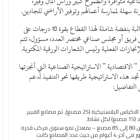
عية متوافرة والطموح كبير ورأس المال وفير،
ة سهلة لممارسة أعمالهم وتوفير الأراضي للجادين.
طبيعة المرحلة المقبلة دعت الصناعيين للمطالبة بنفضة شاملة لهذا القطاع بقوة 10 درجات على
 فريق أو مجلس صناعي مختصر العدد، مسؤول، تتم
نجازات الفعلية وليس الشعارات الورقية المكتوبة.
” الاقتصادية ” الاستراتيجية الصناعية التي أنجزتها
جد هذه الاستراتيجية طريقها نحو التنفيذ لدعم
ي التفاصيل:
الحصة الأكبر من المصانع تعمل في إنتاج الاكياس البلاستيكية (25 مصنع)، ثم مصانع الفيبر
اط.
حققت مصانع المواد البلاستيكية نموًّا من 80 إلى 85 مصنع – بمعدل نمو سنوي مركب قدره
2 ٪ وكانت أهم القطاعات التي حققت تطور في آخر 4 أعوام من حيث عدد المصانع كانت