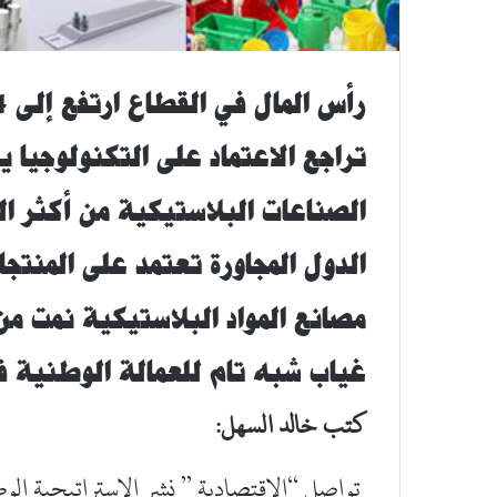
رأس المال في القطاع ارتفع
إ
لى 824 مليون دينار كويتي
تراجع الاعتماد على التكنولوجيا ي
الصناعات البلاستيكية من أكثر ا
الدول المجاورة تعتمد على المنتجا
مصانع المواد البلاستيكية نمت من 80 إلى 85 مصنع بمعدل مركب 2
غياب شبه تام للعمالة الوطنية ف
كتب خالد السهل:
تواصل “الاقتصادية ” نشر الاستراتيجية الوطني