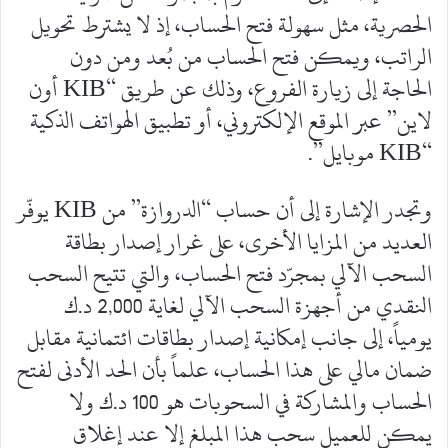
الحصرية، مثل سهولة فتح الحساب، إذ لا يشترط تحويل
الراتب، ويمكن فتح الحساب من بُعد ومن دون
الحاجة إلى زيارة الفروع، وذلك عن طريق “KIB أون
لاين” عبر الموقع الإلكتروني، أو تطبيق الهواتف الذكية
“KIB موبايل”.
وتجدر الإشارة إلى أن حساب “الدروازة” من KIB يوفّر
العديد من المزايا الأخرى، على غرار إصدار بطاقة
السحب الآلي بمجرّد فتح الحساب، والتي تتيح السحب
النقدي من أجهزة السحب الآلي لغاية 2,000 د.ك
يومياً، إلى جانب إمكانية إصدار بطاقات ائتمانية مقابل
ضمان مالي على هذا الحساب، علماً بأن الحد الأدنى لفتح
الحساب والمشاركة في السحوبات هو 100 د.ك ولا
يمكن للعميل سحب هذا المبلغ إلا عند إغلاق