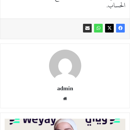
الحساب.
admin
موقع
الويب
بنك
وياي