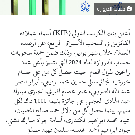
حساب الدروازة
أعلن بنك الكويت الدولي (KIB) أسماء عملائه
الفائزين في السحب الأسبوعي الرابع، عن أرصدة
العملاء خلال شهر يوليو، وذلك ضمن حملة سحوبات
حساب الدروازة لعام 2024 التي تتميز بأعلى عدد
رابحين طوال العام. حيث حصل كل من علي حسام
خورشيد نجاتي، علي حسين محمد رفيعي، أبرار ناصر
عبد الله الصريعي، عبير عصام افيوني، الجازي مبارك
عبد الهادي العجمي على جائزة بقيمة 1,000 د.ك لكل
منهم، بينما حصل كل من دلال حمد صالح المضيان،
عياد محمد ابراهيم الكندري، أسامة جواد مبارك دشتي،
جواد ابراهيم أحمد الهلسه، سلمان فهيد مطلق