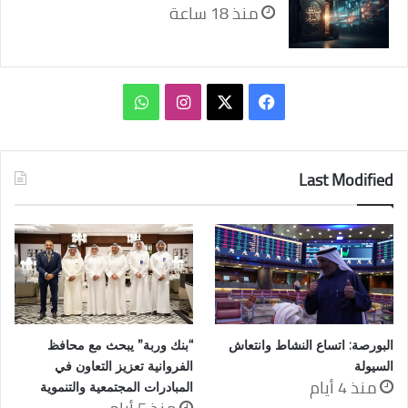
منذ 18 ساعة
‫X
فيسبوك
انستقرام
واتساب
Last Modified
البورصة: اتساع النشاط وانتعاش
“بنك وربة” يبحث مع محافظ
السيولة
الفروانية تعزيز التعاون في
منذ 4 أيام
المبادرات المجتمعية والتنموية