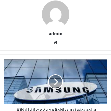
admin
موقع
الويب
سامسونج
تدرس
إقامة
مجمع
مصانع
للرقائق
الإلكترونية
في
الإمارات
سامسونج تدرس إقامة مجمع مصانع للرقائق