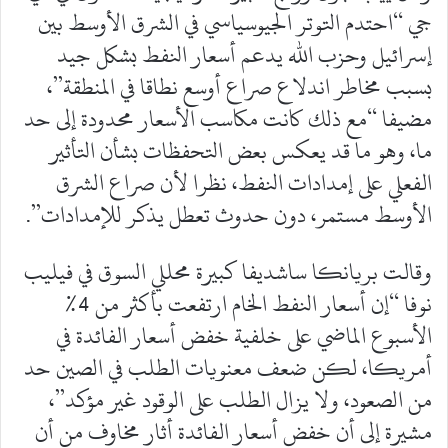
جي “احتدم التوتر الجيوسياسي في الشرق الأوسط بين
إسرائيل وحزب الله يدعم أسعار النفط بشكل جيد
بسبب مخاطر اندلاع صراع أوسع نطاقا في المنطقة”،
مضيفا “مع ذلك كانت مكاسب الأسعار محدودة إلى حد
ما، وهو ما قد يعكس بعض التحفظات بشأن التأثير
الفعلي على إمدادات النفط، نظرا لأن صراع الشرق
الأوسط مستمر، دون حدوث تعطل يذكر للإمدادات”.
وقالت بريانكا ساشديفا كبيرة محللي السوق في فيليب
نوفا “إن أسعار النفط الخام ارتفعت بأكثر من 4%
الأسبوع الماضي على خلفية خفض أسعار الفائدة في
أمريكا، لكن ضعف معنويات الطلب في الصين حد
من الصعود، ولا يزال الطلب على الوقود غير مؤكد”،
مشيرة إلى أن خفض أسعار الفائدة أثار مخاوف من أن