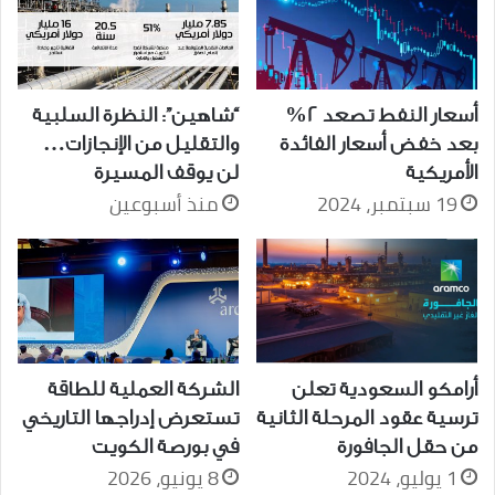
أسعار النفط تصعد 2%
“شاهين”: النظرة السلبية
بعد خفض أسعار الفائدة
والتقليل من الإنجازات…
الأمريكية
لن يوقف المسيرة
19 سبتمبر، 2024
منذ أسبوعين
أرامكو السعودية تعلن
الشركة العملية للطاقة
ترسية عقود المرحلة الثانية
تستعرض إدراجها التاريخي
من حقل الجافورة
في بورصة الكويت
1 يوليو، 2024
8 يونيو، 2026