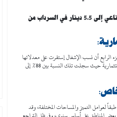
السعر التأجيري للمتر المربع الصناعي إلى 5.5 دينار في السرداب من
ارية:
زء الرابع أن نسب الإشغال إستقرت على معدلاتها
السابقة لكافة مستويات أنواع العقارات الاستثمارية حيث سجلت تلك النسبة بين 88% إلى
خاص:
طبقاً لعوامل التميز والمساحات المختلفة، وقد
202 تغيراً متفاوتاً في بعض المناطق على أساس سنوي، وفي ظل التراجع