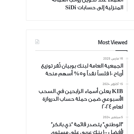
المنزلية إلى حسابات SiDi
Most Viewed
16 مارس، 2025
الجمعية العامة لبنك بوبيان تُقر توزيع
أرباح 10 فلساً نقداً و5% أسهم منحة
15 أكتوبر، 2024
KIB يعلن أسماء الرابحين في السحب
الأسبوعي ضمن حملة حساب الدروازة
لعام 2024
5 سبتمبر، 2024
“الوطني” يتصدر قائمة “ذي بانكر”
لأفضل 100 بنك عربي على مستوى