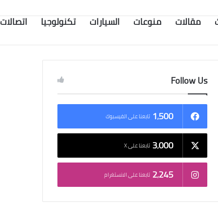
مقالات
منوعات
السيارات
تكنولوجيا
اتصالات
Follow Us
1٬500
تابعنا على الفيسبوك
3٬000
تابعنا على X
2٬245
تابعنا على الانستغرام