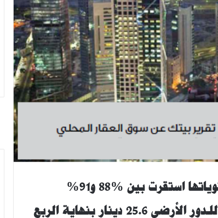
ها استقرت بين %88 و91%
للـدور الأرضي
25.6
دينار بنهاية الربع