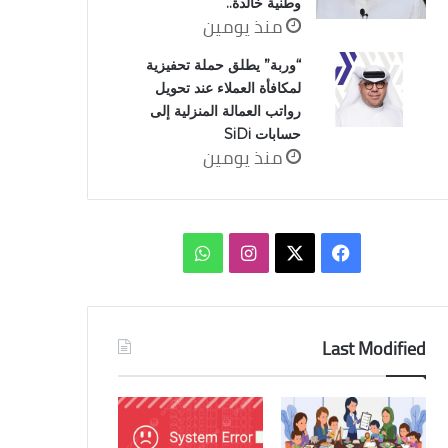
وطنية خالدة..
منذ يومين
“وربة” يطلق حملة تحفيزية
لمكافأة العملاء عند تحويل
رواتب العمالة المنزلية إلى
حسابات SiDi
منذ يومين
‫X
فيسبوك
انستقرام
واتساب
Last Modified