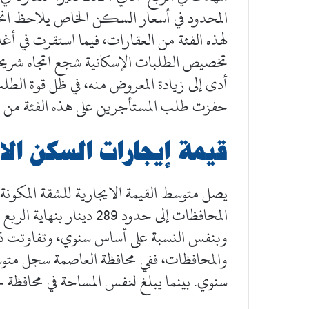
المحدود في أسعار السكن الخاص يلاحظ انخف
لهذه الفئة من العقارات، فيما استقرت في أ
تخصيص الطلبات الإسكانية شجع اتجاه شريحة 
أدى إلى زيادة المعروض منه، في ظل قوة الطلب
حفزت طلب المستأجرين على هذه الفئة من ا
قيمة إيجارات السكن الا
يصل متوسط القيمة الايجارية للشقة المكون
وبنفس النسبة على أساس سنوي، وتفاوتت نسب 
سنوي. بينما يبلغ لنفس المساحة في محافظة حولي 309 دينار أعلى بنسبة 1.2% على أس