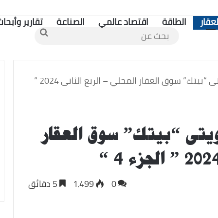
لعقار
الطاقة
اقتصاد عالمي
الصناعة
تقارير وأبحاث
بحث
عن
تقرير بيت التمويل الكويتى “بيتك” سوق العقار المحلي – الربع الثانى 2024 ”
ويتى “بيتك” سوق العقار
0
1٬499
5 دقائق