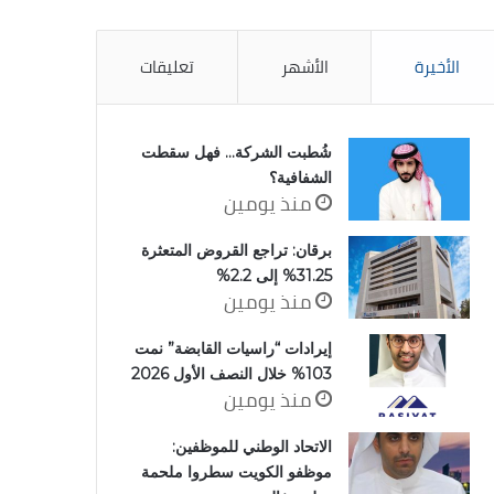
الأخيرة
الأشهر
تعليقات
شُطبت الشركة… فهل سقطت
الشفافية؟
منذ يومين
برقان: تراجع القروض المتعثرة
31.25% إلى 2.2%
منذ يومين
إيرادات “راسيات القابضة” نمت
103% خلال النصف الأول 2026
منذ يومين
الاتحاد الوطني للموظفين:
موظفو الكويت سطروا ملحمة