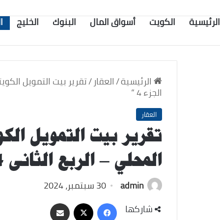
الرئيسية
الكويت
أسواق المال
البنوك
الخليج
ا
الرئيسية
/
العقار
/
الجزء 4 “
العقار
تقرير بيت التمويل الك
المحلي – الربع الثانى 2024 ” الجزء 4 “
admin
30 سبتمبر، 2024
‫X
فيسبوك
مشاركة
شاركها
عبر