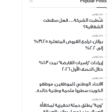
Popular Posts
منذ يومين
شُطبت الشركة… فهل سقطت
الشفافية؟
منذ يومين
برقان: تراجع القروض المتعثرة 31.25%
إلى 2.2%
منذ يومين
إيرادات “راسيات القابضة” نمت 103%
خلال النصف الأول 2026
منذ يومين
الاتحاد الوطني للموظفين: موظفو
الكويت سطروا ملحمة وطنية خالدة..
منذ يومين
“وربة” يطلق حملة تحفيزية لمكافأة
العملاء عند تحويل رواتب العمالة