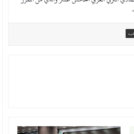
بريد
البورصة: