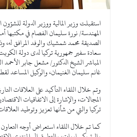
استقبلت وزير المالية ووزير الدولة للشؤون ال
المهندسة/ نورة سليمان الفصام في مكتبها أمس 
الصديقة محمد شمشيك والوفد المرافق له، وذ
سعادة سفير جمهورية تركيا لدى دولة الكويت 
المباشر الشيخ الدكتور/ مشعل جابر الأحمد ال
غانم سليمان الغنيمان، والوكيل المساعد لقطا
وتم خلال اللقاء التأكيد على العلاقات التاري
المجالات، والإشارة إلى الاتفاقيات الاقتصادي
تركيا والتي من شأنها تعزيز وتوطيد العلاقات 
كما تم خلال اللقاء استعراض أوجه التعاون ال
والبتروكيماويات، والتطرق إلى المنتدى الاق