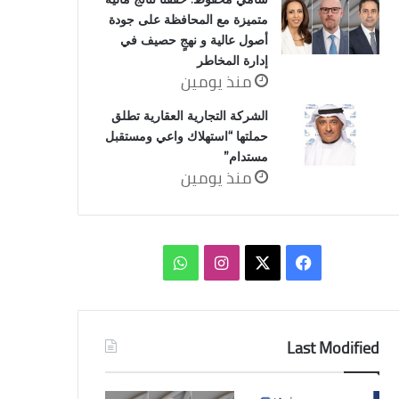
متميزة مع المحافظة على جودة
أصول عالية و نهجٍ حصيف في
إدارة المخاطر
منذ يومين
الشركة التجارية العقارية تطلق
حملتها “استهلاك واعي ومستقبل
مستدام”
منذ يومين
‫X
فيسبوك
انستقرام
واتساب
Last Modified