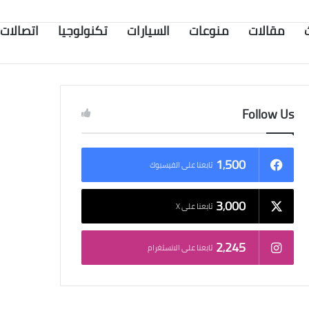
مقالات
منوعات
السيارات
تكنولوجيا
اتصالات
Follow Us
1٬500
تابعنا على الفيسبوك
3٬000
تابعنا على X
2٬245
تابعنا على الانستغرام