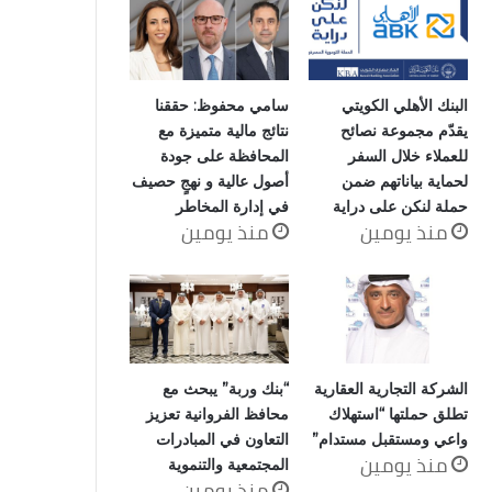
البنك الأهلي الكويتي
سامي محفوظ: حققنا
يقدّم مجموعة نصائح
نتائج مالية متميزة مع
للعملاء خلال السفر
المحافظة على جودة
لحماية بياناتهم ضمن
أصول عالية و نهجٍ حصيف
حملة لنكن على دراية
في إدارة المخاطر
منذ يومين
منذ يومين
الشركة التجارية العقارية
“بنك وربة” يبحث مع
تطلق حملتها “استهلاك
محافظ الفروانية تعزيز
واعي ومستقبل مستدام”
التعاون في المبادرات
منذ يومين
المجتمعية والتنموية
منذ يومين