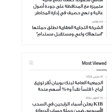
متميزة مع المحافظة على جودة أصول
عالية و نهجٍ حصيف في إدارة المخاطر
منذ يومين
الشركة التجارية العقارية تطلق حملتها
“استهلاك واعي ومستقبل مستدام”
Most Viewed
16 مارس، 2025
الجمعية العامة لبنك بوبيان تُقر توزيع
أرباح 10 فلساً نقداً و5% أسهم منحة
15 أكتوبر، 2024
KIB يعلن أسماء الرابحين في السحب
الأسبوعي ضمن حملة حساب الدروازة