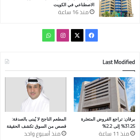
الاصطناعي في الكويت
منذ 16 ساعة
‫X
فيسبوك
انستقرام
واتساب
Last Modified
برقان: تراجع القروض المتعثرة
المطعم الناجح لا يُبنى بالصدفة:
31.25% إلى 2.2%
قصص من السوق تكشف الحقيقة
منذ 11 ساعة
منذ أسبوع واحد