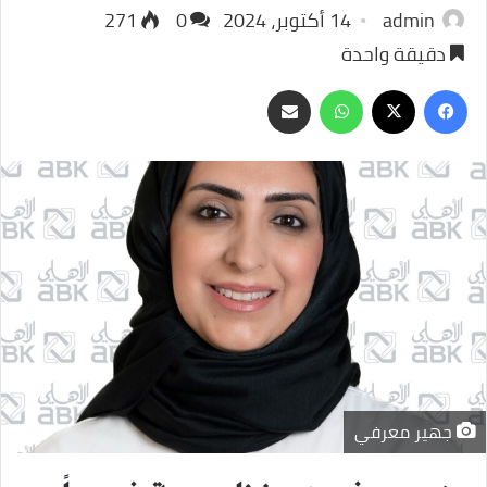
admin
14 أكتوبر، 2024
0
271
دقيقة واحدة
‫X
فيسبوك
واتساب
مشاركة
عبر
البريد
جهير معرفي