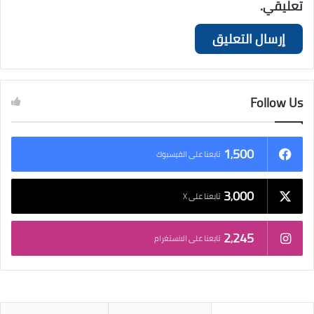
تعليقي.
Follow Us
1٬500
تابعنا على الفيسبوك
3٬000
تابعنا على X
2٬245
تابعنا على الانستغرام