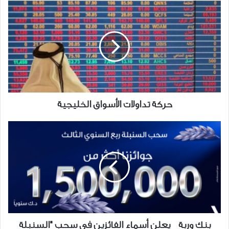
حركة
تداولات
الأسواق
الخليجية
حركة تداولات الأسواق الخليجية
بنك
وربة
يعلن
أسماء
الفائزين
في
سحب
"السنبلة
الكبير"
بنك وربة يعلن أسماء الفائزين في سحب "السنبلة