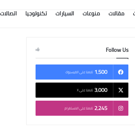
مقالات
منوعات
السيارات
تكنولوجيا
اتصالات
Follow Us
1٬500
تابعنا على الفيسبوك
3٬000
تابعنا على X
2٬245
تابعنا على الانستغرام