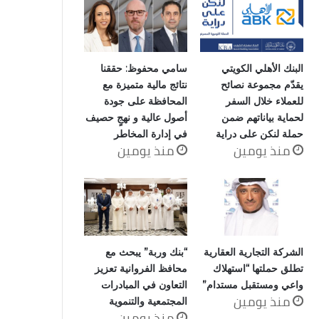
البنك الأهلي الكويتي
سامي محفوظ: حققنا
يقدّم مجموعة نصائح
نتائج مالية متميزة مع
للعملاء خلال السفر
المحافظة على جودة
لحماية بياناتهم ضمن
أصول عالية و نهجٍ حصيف
حملة لنكن على دراية
في إدارة المخاطر
منذ يومين
منذ يومين
الشركة التجارية العقارية
“بنك وربة” يبحث مع
تطلق حملتها “استهلاك
محافظ الفروانية تعزيز
واعي ومستقبل مستدام”
التعاون في المبادرات
منذ يومين
المجتمعية والتنموية
منذ يومين