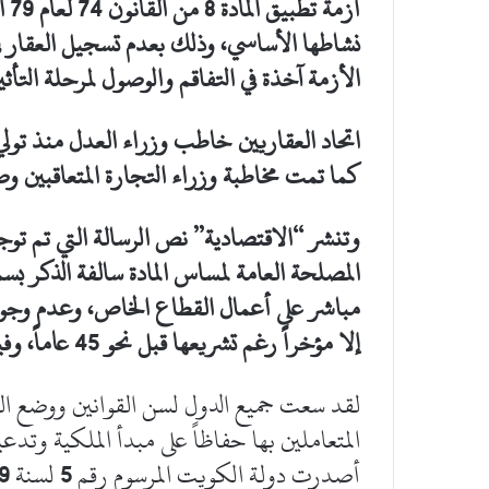
أزم
نشاطها الأساسي، وذلك بعدم تسجيل العقار ف
الأزمة آخذة في التفاقم والوصول لمرحلة التأثي
اتحاد العقاريين خاطب وزراء العدل منذ تولي 
كما تمت مخاطبة وزراء التجارة المتعاقبين وص
وتنشر “الاقتصادية” نص الرسالة التي تم توج
المصلحة العامة لمساس المادة سالفة الذكر بس
مباشر على أعمال القطاع الخاص، وعدم وجود ش
إلا مؤخراً رغم تشريعها قبل نحو 45 عاماً، وفيما يلي نص الكتاب الرسمي:
لقد سعت جميع الدول لسن القوانين ووضع الت
المتعاملين بها حفاظاً على مبدأ الملكية وتدعي
أصدرت دولة الكويت المرسوم رقم
5
لسنة
59