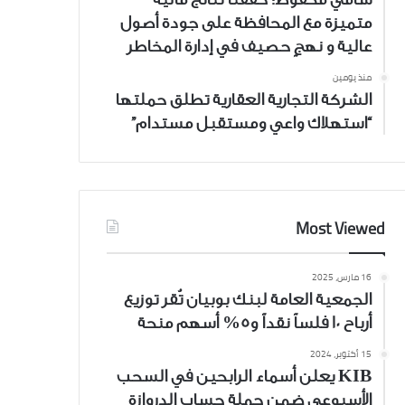
متميزة مع المحافظة على جودة أصول
عالية و نهجٍ حصيف في إدارة المخاطر
منذ يومين
الشركة التجارية العقارية تطلق حملتها
“استهلاك واعي ومستقبل مستدام”
Most Viewed
16 مارس، 2025
الجمعية العامة لبنك بوبيان تُقر توزيع
أرباح 10 فلساً نقداً و5% أسهم منحة
15 أكتوبر، 2024
KIB يعلن أسماء الرابحين في السحب
الأسبوعي ضمن حملة حساب الدروازة