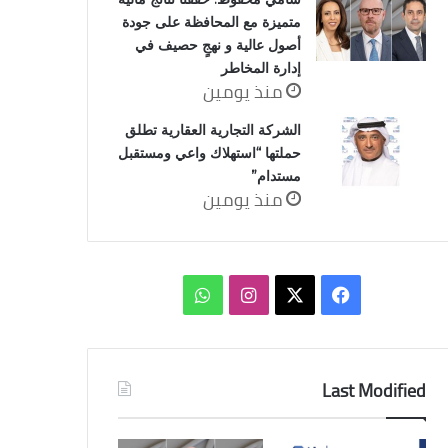
متميزة مع المحافظة على جودة
أصول عالية و نهجٍ حصيف في
إدارة المخاطر
منذ يومين
الشركة التجارية العقارية تطلق
حملتها “استهلاك واعي ومستقبل
مستدام”
منذ يومين
‫X
فيسبوك
انستقرام
واتساب
Last Modified