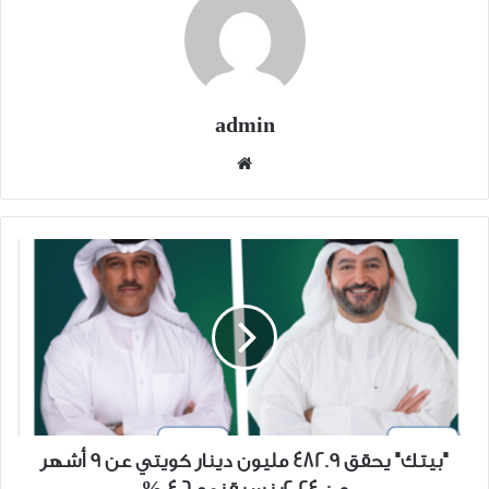
admin
موقع
الويب
"بيتك"
يحقق
482.9
مليون
دينار
كويتي
عن
9
أشهر
"بيتك" يحقق 482.9 مليون دينار كويتي عن 9 أشهر
من