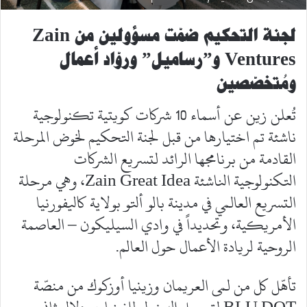
لجنة التحكيم ضمّت مسؤولين من
Zain
Ventures
و”رساميل” وروّاد أعمال
ومُتخصّصين
تُعلن زين عن أسماء 10 شركات كويتية تكنولوجية
ناشئة تم اختيارها من قبل لجنة التحكيم لخوض المرحلة
القادمة من برنامجها الرائد لتسريع الشركات
التكنولوجية الناشئة Zain Great Idea، وهي مرحلة
التسريع العالمي في مدينة بالو ألتو بولاية كاليفورنيا
الأمريكية، وتحديداً في وادي السيليكون – العاصمة
الروحية لريادة الأعمال حول العالم.
تأهّل كل من لمى العريمان وزينيا أوزكوك من منصّة