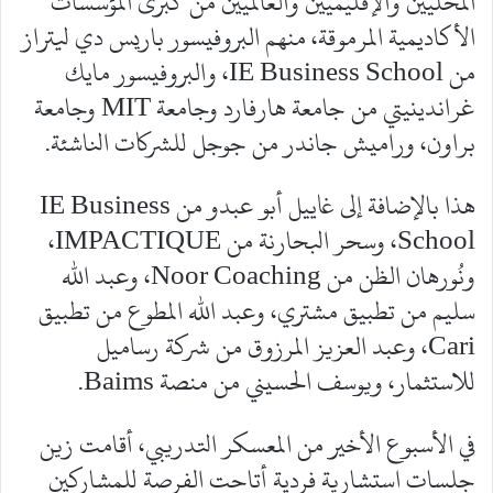
المحلّيين والإقليميين والعالميين من كبرى المؤسسات
الأكاديمية المرموقة، منهم البروفيسور باريس دي ليتراز
من IE Business School، والبروفيسور مايك
غراندينيتي من جامعة هارفارد وجامعة MIT وجامعة
براون، وراميش جاندر من جوجل للشركات الناشئة.
هذا بالإضافة إلى غاييل أبو عبدو من IE Business
School، وسحر البحارنة من IMPACTIQUE،
ونُورهان الظن من Noor Coaching، وعبد الله
سليم من تطبيق مشتري، وعبد الله المطوع من تطبيق
Cari، وعبد العزيز المرزوق من شركة رساميل
للاستثمار، ويوسف الحسيني من منصة Baims.
في الأسبوع الأخير من المعسكر التدريبي، أقامت زين
جلسات استشارية فردية أتاحت الفرصة للمشاركين