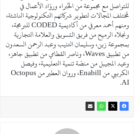
للتواصل مع مجموعة من الخُبراء وروّاد الأعمال في
مُختلف المجالات لتطوير شركاتهم التكنولوجية الناشئة،
ومنهم أحمد معرفي من أكاديمية CODED للبرمجة،
ونجلاء الرميح من فريق التسويق والعلامة التجارية
بمجموعة زين، وسليمان التنيب وعبد الرحمن السعدون
من تطبيق Waves، وناصر القطامي من تطبيق جاهز،
وعيد المجيبل من منصّة تنمية التعليمية، وفيصل
الكريبي من Enabill، وروان العطير من Octopus
AI.