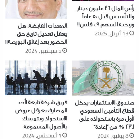
رأس المال 46 مليون دينار
والتأسيس قبل 50 عاماً
وربحية السهم 0.9 فلس!!
المعدات القابضة: هل
13 أبريل، 2025
يعقل تعديل تاريخ حق
الحضور بعد إغلاق البورصة!!
5 سبتمبر، 2024
فريق شركة تابعة لأحد
صندوق الاستثمارات يدخل
المصارف يعرقل عروض
قطاع التأمين السعودي
الاستحواذ ويتمسك
لأول مرة باستحواذه على
بالأصول المسمومة
23.1 % من “إعادة”
1 أغسطس، 2024
8 يوليو، 2024