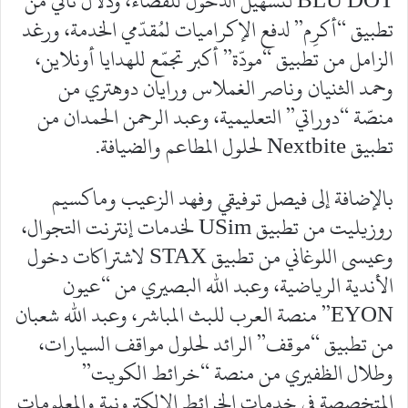
BLU DOT لتسهيل الدخول للفضاء، ودلال ثاني من
تطبيق “أكرِم” لدفع الإكراميات لمُقدّمي الخدمة، ورغد
الزامل من تطبيق “مودّة” أكبر تجمّع للهدايا أونلاين،
وحمد الثنيان وناصر الغملاس ورايان دوهتري من
منصّة “دوراتي” التعليمية، وعبد الرحمن الحمدان من
تطبيق Nextbite لحلول المطاعم والضيافة.
بالإضافة إلى فيصل توفيقي وفهد الزعيب وماكسيم
روزيليت من تطبيق USim لخدمات إنترنت التجوال،
وعيسى اللوغاني من تطبيق STAX لاشتراكات دخول
الأندية الرياضية، وعبد الله البصيري من “عيون
EYON” منصة العرب للبث المباشر، وعبد الله شعبان
من تطبيق “موقف” الرائد لحلول مواقف السيارات،
وطلال الظفيري من منصة “خرائط الكويت”
المتخصصة في خدمات الخرائط الإلكترونية والمعلومات