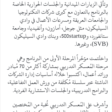
وتأتي الزيارات الميدانية والجلسات الحوارية الخاصة
بالبرنامج بالتعاون مع كبرى شركات التكنولوجيا
والجامعات العريقة ومسرعات الأعمال في وادي
السيليكون، مثل جوجل، أمازون، وأنفيديا، وجامعة
ستانفورد، و500startup، وبنك وادي السيليكون
(SVB)، وغيرها.
واختُتمت مؤخّراً المرحلة الأولى من البرنامج وهي
مرحلة المُعسكر التدريبي بمشاركة أكثر من 70 مُبادر
ورائد أعمال، اكتسبوا خلاله أساسيات إدارة الشركات
الناشئة عبر سلسلة مُكثّفة من ورش العمل التفاعلية،
والبرامج التدريبية، والجلسات الاستشارية الفردية.
وأشرف على المُعسكر التدريبي نُخبة من المُختصين