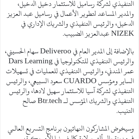
التنفيذي لشركة رساميل للاستثمار دخيل الدخيل،
والمدير المساعد لتطوير الأعمال في رساميل عبد العزيز
الدخيل، والرئيس التنفيذي والشريك الإداري في
NIZEK عبدالعزيز الضبيب.
بالإضافة إلى المدير العام في Deliveroo سهام الحسيني،
والرئيس التنفيذي للتكنولوجيا في Dars Learning
عمر المندني، والرئيس التنفيذي للعمليات في تسهيلات
الساير ومؤسس CUARDO سعود السبيعي، والرئيس
التنفيذي لشركة آسيا للاستثمار سهيل لادها، والرئيس
التنفيذي والشريك المؤسس لـ Btr.tech صالح
التنيب.
وسيخوض المشاركون النهائيون برنامج التسريع العالمي
في مدينة بالو ألتو بولاية كاليفورنيا الأمريكية،