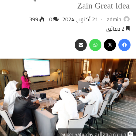
Zain Great Idea
admin
21 أكتوبر، 2024
0
399
2 دقائق
‫X
فيسبوك
واتساب
مشاركة
عبر
البريد
جانب من فعالية Super Saturday