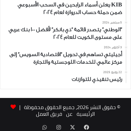
KIB يعلن أسماء الرابحين في السحب الأسبوعي
ضمن حملة حساب الدروازة لعام 2024
5 سبتمبر، 2024
“الوطني” يتصدر قائمة “ذي بانكر” لأفضل 100 بنك عربي
على مستوى الكويت للعام 2024
3 أكتوبر، 2024
أجيليتي تساهم في تحويل “اقتصادية السويس” إلى
مركز عالمي للخدمات اللوجستية والتجارة
22 يونيو، 2025
رئيس تنفيذي للتوازنات
© حقوق النشر 2026، جميع الحقوق محفوظة |
الرئيسية
عن
فريق العمل
‫X
فيسبوك
انستقرام
واتساب