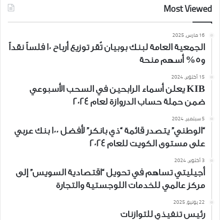
Most Viewed
16 مارس، 2025
الجمعية العامة لبنك بوبيان تُقر توزيع أرباح 10 فلساً نقداً
و5% أسهم منحة
15 أكتوبر، 2024
KIB يعلن أسماء الرابحين في السحب الأسبوعي
ضمن حملة حساب الدروازة لعام 2024
5 سبتمبر، 2024
“الوطني” يتصدر قائمة “ذي بانكر” لأفضل 100 بنك عربي
على مستوى الكويت للعام 2024
3 أكتوبر، 2024
أجيليتي تساهم في تحويل “اقتصادية السويس” إلى
مركز عالمي للخدمات اللوجستية والتجارة
22 يونيو، 2025
رئيس تنفيذي للتوازنات