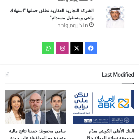
الشركة التجارية العقارية تطلق حملتها “استهلاك
واعي ومستقبل مستدام”
منذ يوم واحد
‫X
فيسبوك
انستقرام
واتساب
Last Modified
البنك الأهلي الكويتي يقدّم
سامي محفوظ: حققنا نتائج مالية
مجموعة نصائح للعملاء خلال
متميزة مع المحافظة على جودة