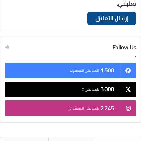
تعليقي.
Follow Us
1٬500
تابعنا على الفيسبوك
3٬000
تابعنا على X
2٬245
تابعنا على الانستغرام