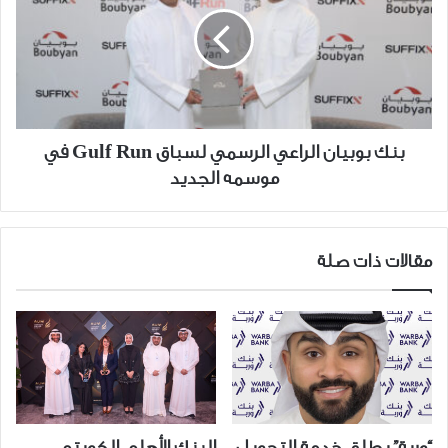
الراعي
الرسمي
لسباق
Gulf
Run
في
موسمه
بنك بوبيان الراعي الرسمي لسباق Gulf Run في
الجديد
موسمه الجديد
مقالات ذات صلة
“وربة” يطلق خدمة التحويل
البنك الأهلي الكويتي