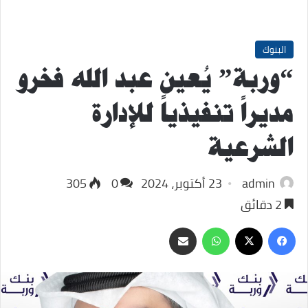
البنوك
“وربة” يُعين عبد الله فخرو
مديراً تنفيذياً للإدارة
الشرعية
admin
23 أكتوبر، 2024
0
305
2 دقائق
‫X
فيسبوك
واتساب
مشاركة
عبر
البريد