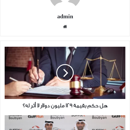
admin
موقع
الويب
هل
حكم
بقيمة
129
مليون
دولار
لا
أثر
له؟
هل حكم بقيمة 129 مليون دولار لا أثر له؟
بنك
بوبيان