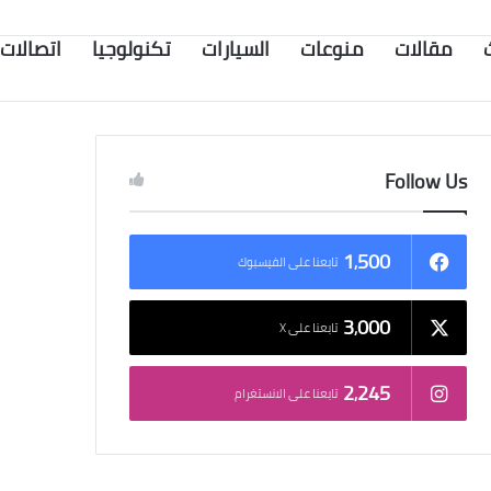
مقالات
منوعات
السيارات
تكنولوجيا
اتصالات
Follow Us
1٬500
تابعنا على الفيسبوك
3٬000
تابعنا على X
2٬245
تابعنا على الانستغرام