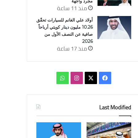
مجرد واجهة
منذ 11 ساعة
أولاد علي الغانم للسيارات تحقّق
10.26 مليون دينار كويتي أرباحاً
صافية عن النصف الأول من
2026
منذ 17 ساعة
‫X
فيسبوك
انستقرام
واتساب
Last Modified