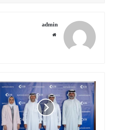
admin
موقع
الويب
KIB
يجدّد
شراكته
الاستراتيجية
مع
سافكس