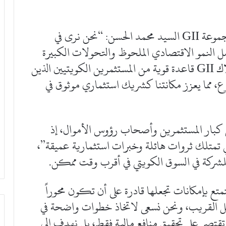
وقال الشريك المؤسس والرئيس التنفيذي لمجموعة GII السيد محمد الحسن: “نحن نرى في
ل النمو الاقتصادي الملحوظ والتحولات الكبيرة
التي يشهدها السوق الكويتي، إلى جانب امتلاك GII قاعدة قوية من المستثمرين الكويتيين الذين
وع، مما يعزز مكانتنا كشريك استثماري موثوق في
ن كبار المستثمرين وأصحاب رؤوس الأموال، إذ
تي تمتلك ثروات هائلة وخبرات استثمارية عميقة”،
للشركة في السوق الكويتي في أقرب وقت ممكن.
 أن الكويت تتمتع بإمكانات تجعلها قادرة على أن تكون محوراً
تقبل القريب، ونحن نسعى لاتخاذ خطوات واضحة في
ا تقتصر على تحقيق منافع مالية فقط، بل نهدف إلى