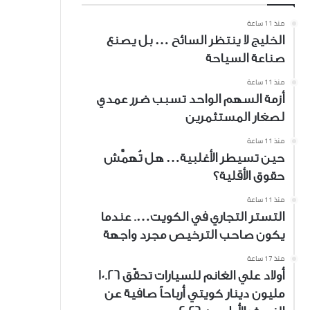
منذ 11 ساعة
الخليج لا ينتظر السائح … بل يصنع
صناعة السياحة
منذ 11 ساعة
أزمة السهم الواحد تسبب ضرر عمدي
لصغار المستثمرين
منذ 11 ساعة
حين تسيطر الأغلبية… هل تُهمَّش
حقوق الأقلية؟
منذ 11 ساعة
التستر التجاري في الكويت…. عندما
يكون صاحب الترخيص مجرد واجهة
منذ 17 ساعة
أولاد علي الغانم للسيارات تحقّق 10.26
مليون دينار كويتي أرباحاً صافية عن