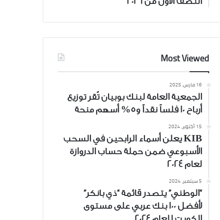
النصف الأول من 2026
Most Viewed
16 مارس، 2025
الجمعية العامة لبنك بوبيان تُقر توزيع
أرباح 10 فلساً نقداً و5% أسهم منحة
15 أكتوبر، 2024
KIB يعلن أسماء الرابحين في السحب
الأسبوعي ضمن حملة حساب الدروازة
لعام 2024
5 سبتمبر، 2024
“الوطني” يتصدر قائمة “ذي بانكر”
لأفضل 100 بنك عربي على مستوى
الكويت للعام 2024