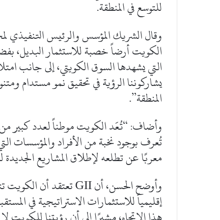
للتوسع في المنطقة.
الكويت أرضاً خصبة للاستثمار البديل، بفض
يشاركوننا الرؤية في تحقيق نمو مستدام ومتن
المنطقة”.
وأضاف: “تُعَد الكويت موطناً لعدد كبير م
تُعرف بوجود نخبة من الأفراد والمؤسسات ال
معربًا عن تطلعه لإطلاق المشاريع الجديدة 
وأوضح الحسن، أن GII تعتقد
إقليمياً للاستثمارات الاستراتيجية في المس
هذا الاتجاه، مشيرًا إلى أن رؤيتنا للكويت ل