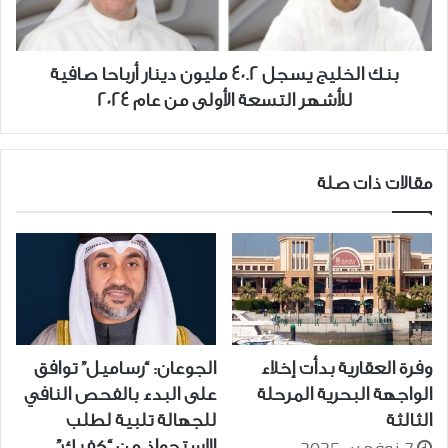
أرباحا
صافية
للأشهر
بنك الخليج يسجل 40.2 مليون دينار أرباحا صافية
التسعة
للأشهر التسعة الأولى من عام 2024
الأولى
من
عام
2024
مقالات ذات صلة
وفرة العقارية بدأت إخلاء
الجوعان: “رساميل” توافق
الواجهة البحرية المرحلة
على البدء بالفحص النافي
الثالثة
للجهالة تلبية لطلب
الاستحواذ من “كفيك”