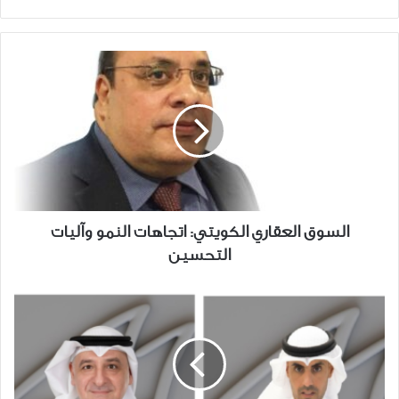
الويب
السوق
العقاري
الكويتي:
اتجاهات
النمو
وآليات
التحسين
السوق العقاري الكويتي: اتجاهات النمو وآليات
التحسين
بنك
الخليج
يسجل
40.2
مليون
دينار