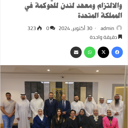
والالتزام ومعهد لندن للحوكمة في
المملكة المتحدة
admin
30 أكتوبر، 2024
0
323
دقيقة واحدة
‫X
فيسبوك
واتساب
مشاركة
عبر
البريد