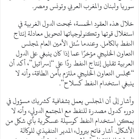
سوريا ولبنان والمغرب العربي وتونس ومصر.
خلال هذه العقود الخمسة، نجحت الدول الغربية في
استغلال قوتها وتكنولوجياتها لتحويل معادلة إنتاج
النفط بالكامل. وعندما سُئل الأمين العام لمجلس
التعاون الخليجي مؤخرًا عما إذا كان ينبغي على الدول
العربية تقليل إنتاج النفط ردًا على “إسرائيل”، أكد أن
“مجلس التعاون الخليجي ملتزم بأمن الطاقة، وأنه لا
ينبغي استخدام النفط كسلاح”.
وأشار إلى أن المجلس يعمل بشفافية كشريك مسؤول في
دوره كدول مصدرة للنفط مع المجتمع الدولي، وأنه لا
يمكن استخدام النفط كوسيلة عسكرية بأي شكل من
الأشكال. أشار فاتح بيرول، المدير التنفيذي للوكالة