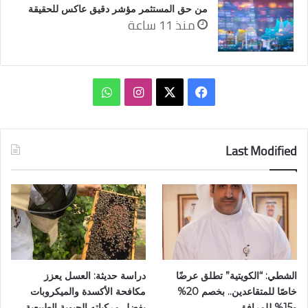
من حق المستثمر مؤشر دقيق عاكس للحقيقة
منذ 11 ساعة
‫X
فيسبوك
انستقرام
واتساب
Last Modified
الشطي: “الكويتية” تطلق عرضًا
دراسة حديثة: العسل يعزز
خاصًا للمتقاعدين.. بخصم 20%
مكافحة الأكسدة والميكروبات
و15% للمرافق
بفضل مركباته الحيوية الطبيعية