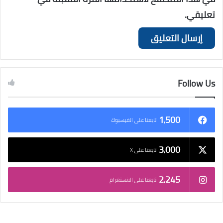
تعليقي.
Follow Us
1٬500
تابعنا على الفيسبوك
3٬000
تابعنا على X
2٬245
تابعنا على الانستغرام