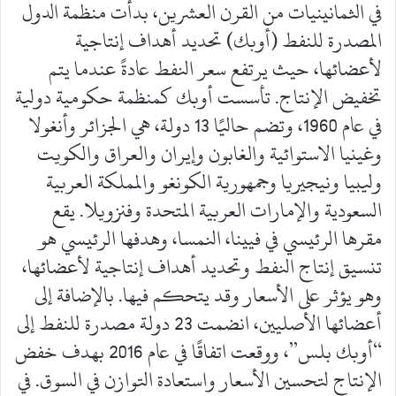
في الثمانينيات من القرن العشرين، بدأت منظمة الدول
المصدرة للنفط (أوبك) تحديد أهداف إنتاجية
لأعضائها، حيث يرتفع سعر النفط عادةً عندما يتم
تخفيض الإنتاج. تأسست أوبك كمنظمة حكومية دولية
في عام 1960، وتضم حاليًا 13 دولة، هي الجزائر وأنغولا
وغينيا الاستوائية والغابون وإيران والعراق والكويت
وليبيا ونيجيريا وجمهورية الكونغو والمملكة العربية
السعودية والإمارات العربية المتحدة وفنزويلا. يقع
مقرها الرئيسي في فيينا، النمسا، وهدفها الرئيسي هو
تنسيق إنتاج النفط وتحديد أهداف إنتاجية لأعضائها،
وهو يؤثر على الأسعار وقد يتحكم فيها. بالإضافة إلى
أعضائها الأصليين، انضمت 23 دولة مصدرة للنفط إلى
“أوبك بلس”، ووقعت اتفاقًا في عام 2016 بهدف خفض
الإنتاج لتحسين الأسعار واستعادة التوازن في السوق. في