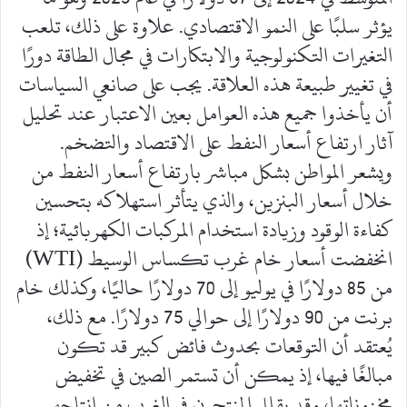
يؤثر سلبًا على النمو الاقتصادي. علاوة على ذلك، تلعب
التغيرات التكنولوجية والابتكارات في مجال الطاقة دورًا
في تغيير طبيعة هذه العلاقة. يجب على صانعي السياسات
أن يأخذوا جميع هذه العوامل بعين الاعتبار عند تحليل
آثار ارتفاع أسعار النفط على الاقتصاد والتضخم.
ويشعر المواطن بشكل مباشر بارتفاع أسعار النفط من
خلال أسعار البنزين، والذي يتأثر استهلاكه بتحسين
كفاءة الوقود وزيادة استخدام المركبات الكهربائية؛ إذ
انخفضت أسعار خام غرب تكساس الوسيط (WTI)
من 85 دولارًا في يوليو إلى 70 دولارًا حاليًا، وكذلك خام
برنت من 90 دولارًا إلى حوالي 75 دولارًا. مع ذلك،
يُعتقد أن التوقعات بحدوث فائض كبير قد تكون
مبالغًا فيها، إذ يمكن أن تستمر الصين في تخفيض
مخزوناتها، وقد يقلل المنتجون في الغرب من إنتاجهم.