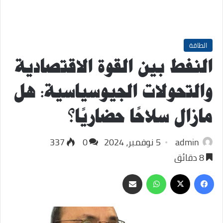
الطاقة
النفط بين القوة الاقتصادية
والتحولات الجيوسياسية: هل
مازال سلاحًا حضاريًا؟
admin
5 نوفمبر، 2024
0
337
8 دقائق
‫X
فيسبوك
واتساب
مشاركة
عبر
البريد