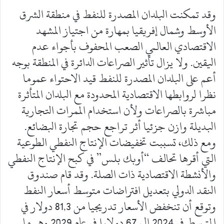
وقد تمكنت البلدان المصدرة للنفط في منطقة الشرق
الأوسط وشمال إفريقيا بمهارة من اجتياز المشهد
الاقتصادي العالمي الصعب المحفوف بأجواء عدم
اليقين. ولا يزال تأثير الصراعات الدائرة في المنطقة بوجه
أعم على البلدان المصدرة للنفط قيد الاحتواء عموما
نظرا لروابطها الاقتصادية المحدودة مع البلدان المتأثرة
مباشرة بالصراعات ولأن استخدام الممرات التجارية
البديلة وازن جزئيا أثر تراجع حجم تجارة البضائع.
ومع ذلك، تسببت تخفيضات الإنتاج النفطي الطوعية
التي أقرها تحالف “أوبك بلس” في كبح الإنتاج النفطي
والأنشطة الاقتصادية ذات الصلة. وقد قام صندوق
النقد الدولي بتعديل افتراضات متوسط أسعار النفط
وتوقع أن تنخفض الأسعار تدريجيا من 81,3 دولار في
المتوسط في 2024 إلى 67 دولارا في عام 2029 وهو ما