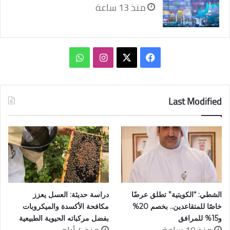
منذ 13 ساعة
‫X
فيسبوك
انستقرام
واتساب
Last Modified
الشطي: “الكويتية” تطلق عرضًا
دراسة حديثة: العسل يعزز
خاصًا للمتقاعدين.. بخصم 20%
مكافحة الأكسدة والميكروبات
و15% للمرافق
بفضل مركباته الحيوية الطبيعية