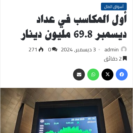
أسواق المال
أول المكاسب في عداد
ديسمبر 69.8 مليون دينار
admin
3 ديسمبر، 2024
0
271
2 دقائق
‫X
فيسبوك
واتساب
مشاركة
عبر
البريد