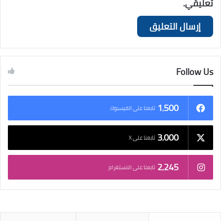
تعليقي.
Follow Us
1٬500
تابعنا على الفيسبوك
3٬000
تابعنا على X
2٬245
تابعنا على الانستغرام