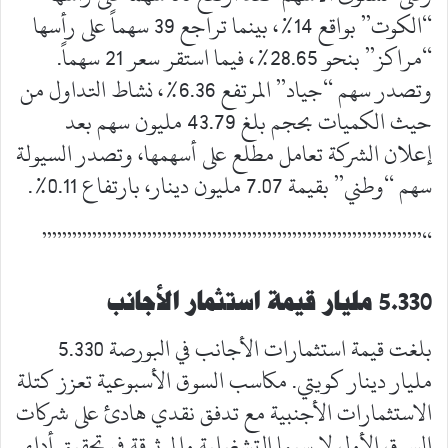
“الكوت” بواقع 14%، بينما تراجع 39 سهماً على رأسها
“مراكز” بنحو 28.65%، فيما استقر سعر 21 سهماً.
وتصدر سهم “جياد” المرتفع 6.36%، نشاط التداول من
حيث الكميات بحجم بلغ 43.79 مليون سهم بعد
إعلان الشركة تعامل مطلع على أسهمها، وتصدر السيولة
سهم “وطني” بقيمة 7.07 مليون دينار، بارتفاع 0.11%.
“””””””””””””””””””””””””””””””””””””””
5.330 مليار قيمة استثمار الأجانب
بلغت قيمة استثمارات الأجانب في البورصة 5.330
مليار دينار كويتي. مكاسب السوق الأسبوعية تعزز كتلة
الاستثمارات الأجنبية مع تدفق نقدي هادئ على شركات
السوق الأول لا سيما التشغيلية والموثوقة في تحقيق أداء