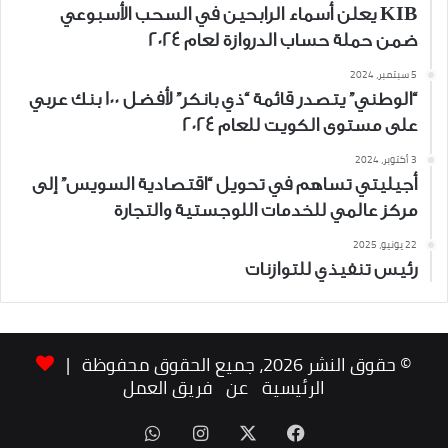
KIB يعلن أسماء الرابحين في السحب الأسبوعي
ضمن حملة حساب الدروازة لعام 2024
5 سبتمبر، 2024
“الوطني” يتصدر قائمة “ذي بانكر” لأفضل 100 بنك عربي
على مستوى الكويت للعام 2024
3 أكتوبر، 2024
أجيليتي تساهم في تحويل “اقتصادية السويس” إلى
مركز عالمي للخدمات اللوجستية والتجارة
22 يونيو، 2025
رئيس تنفيذي للتوازنات
© حقوق النشر 2026، جميع الحقوق محفوظة |
الرئيسية
عن
فريق العمل
‫X
فيسبوك
انستقرام
واتساب