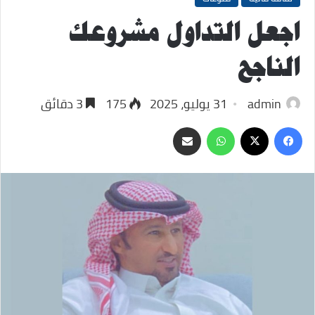
اجعل التداول مشروعك
الناجح
admin
31 يوليو، 2025
175
3 دقائق
‫X
فيسبوك
واتساب
مشاركة
عبر
البريد