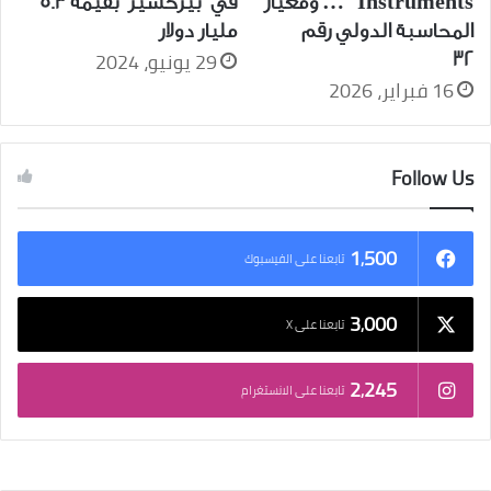
في “بيركشير” بقيمة 5.3
Instruments … ومعيار
مليار دولار
المحاسبة الدولي رقم
29 يونيو، 2024
٣٢
16 فبراير، 2026
Follow Us
1٬500
تابعنا على الفيسبوك
3٬000
تابعنا على X
2٬245
تابعنا على الانستغرام