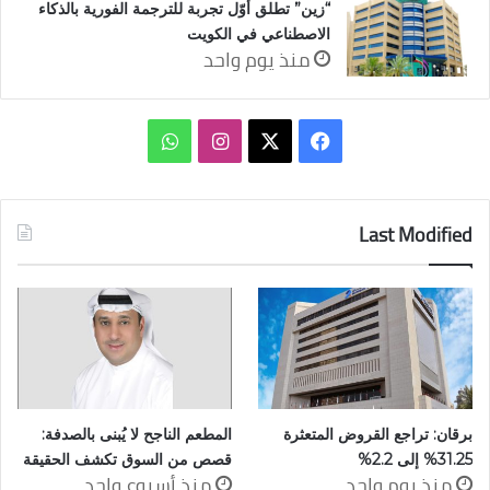
“زين” تطلق أوّل تجربة للترجمة الفورية بالذكاء
الاصطناعي في الكويت
منذ يوم واحد
‫X
فيسبوك
انستقرام
واتساب
Last Modified
برقان: تراجع القروض المتعثرة
المطعم الناجح لا يُبنى بالصدفة:
31.25% إلى 2.2%
قصص من السوق تكشف الحقيقة
منذ يوم واحد
منذ أسبوع واحد