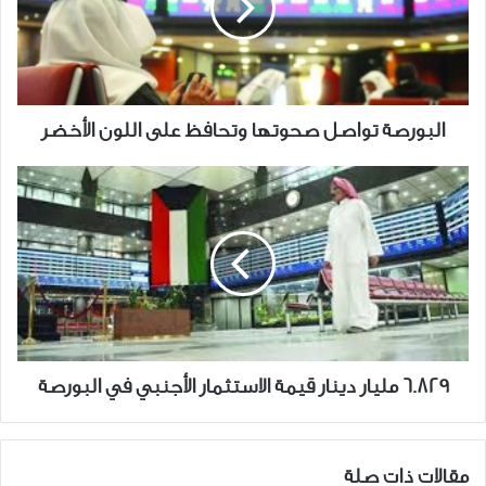
على
اللون
الأخضر
البورصة تواصل صحوتها وتحافظ على اللون الأخضر
6.829
مليار
دينار
قيمة
الاستثمار
الأجنبي
في
البورصة
6.829 مليار دينار قيمة الاستثمار الأجنبي في البورصة
مقالات ذات صلة