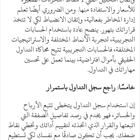
للأسعار والاستفادة منها. ومن الضروري أيضًا تعلم
إدارة المخاطر بفعالية، وإتقان الانضباط لكي لا تتخذ
قراراتك بتهور. ينصح عادة باستخدام الحسابات
التجريبية، لتجربة الأنماط المختلفة والاستراتيجيات
المختلفة، فالحسابات التجريبية تتيح محاكاة التداول
الحقيقي بأموال افتراضية، بينما تعمل على تحسين
مهاراتك في التداول.
خامسًا: راجع سجل التداول باستمرار
‎إن استخدام سجل التداول يتخطى تتبع الأرباح
والخسائر، فهو يخدم في رصد تفاصيل الصفقة التي
اتبعتها والقرار الذي اتخذته لتقييم أدائك وتخطي نقاط
ضعفك. يجب أن تكون صادقًا مع نفسك لكي تستطيع