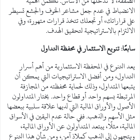
الصفقة، لا تدخلها من الأساس. تكمن أهمية
الانضباط في عدم جعل مشاعر الخوف والجشع تسيطر
على قراراتك، أو تجعلك تتخذ قرارات متهورة، وفي
الالتزام بالاستراتيجية لتحقيق الهدف.
سابعًا: تنويع الاستثمار في محفظة التداول
‎يعد التنوع في المحفظة الاستثمارية من أهم أسرار
التداول، ومن أفضل الاستراتيجيات التي يمكن أن
يتبعها المتداول، وذلك لحماية محفظته من المجازفة
المرتبطة بسهم واحد أو قطاع واحد. يختار المتداولون
الأصول والأوراق المالية التي لديها علاقة سلبية ببعضها
مثل الأسهم والذهب. ففي حالة عدم اليقين في الأسواق
المالية، مثلًا، يبتعد المتداولون عن الأوراق المالية،
ويتجهون إلى الذهب كملاذ آمن، ومن شأن هذا التنوع