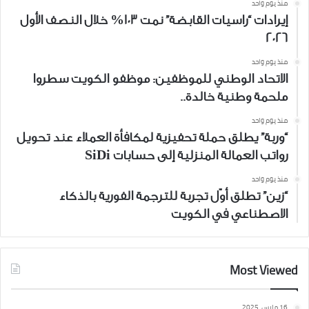
منذ يوم واحد
إيرادات “راسيات القابضة” نمت 103% خلال النصف الأول
2026
منذ يوم واحد
الاتحاد الوطني للموظفين: موظفو الكويت سطروا
ملحمة وطنية خالدة..
منذ يوم واحد
“وربة” يطلق حملة تحفيزية لمكافأة العملاء عند تحويل
رواتب العمالة المنزلية إلى حسابات SiDi
منذ يوم واحد
“زين” تطلق أوّل تجربة للترجمة الفورية بالذكاء
الاصطناعي في الكويت
Most Viewed
16 مارس، 2025