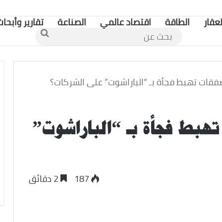
لعقار
الطاقة
اقتصاد عالمي
الصناعة
تقارير وأبحاث
بحث
عن
فقات تهبط فجأة بـ “الباراشوت” على الشركات؟
تهبط فجأة بـ “الباراشوت”
187
2 دقائق