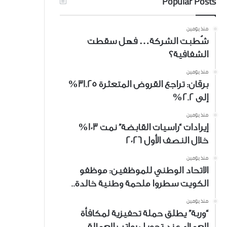
Popular Posts
منذ يومين
شُطبت الشركة… فهل سقطت
الشفافية؟
منذ يومين
برقان: تراجع القروض المتعثرة 31.25%
إلى 2.2%
منذ يومين
إيرادات “راسيات القابضة” نمت 103%
خلال النصف الأول 2026
منذ يومين
الاتحاد الوطني للموظفين: موظفو
الكويت سطروا ملحمة وطنية خالدة..
منذ يومين
“وربة” يطلق حملة تحفيزية لمكافأة
العملاء عند تحويل رواتب العمالة