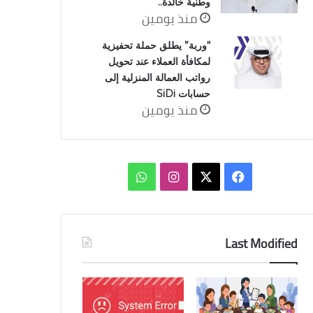
وطنية خالدة..
منذ يومين
“وربة” يطلق حملة تحفيزية
لمكافأة العملاء عند تحويل
رواتب العمالة المنزلية إلى
حسابات SiDi
منذ يومين
‫X
فيسبوك
انستقرام
واتساب
Last Modified