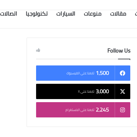
مقالات
منوعات
السيارات
تكنولوجيا
اتصالات
Follow Us
1٬500
تابعنا على الفيسبوك
3٬000
تابعنا على X
2٬245
تابعنا على الانستغرام