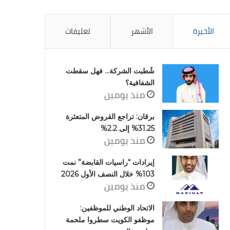
الأخيرة
الأشهر
تعليقات
شُطبت الشركة… فهل سقطت
الشفافية؟
منذ يومين
برقان: تراجع القروض المتعثرة
31.25% إلى 2.2%
منذ يومين
إيرادات “راسيات القابضة” نمت
103% خلال النصف الأول 2026
منذ يومين
الاتحاد الوطني للموظفين:
موظفو الكويت سطروا ملحمة