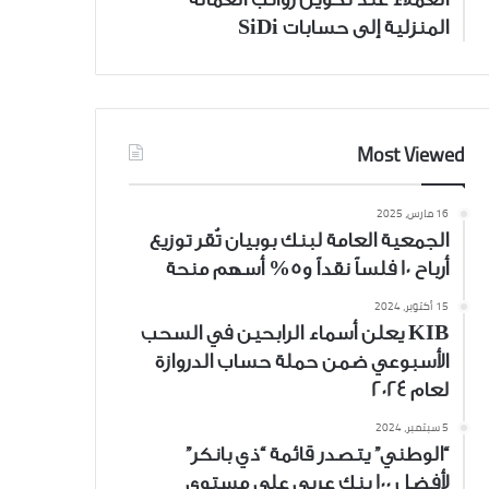
المنزلية إلى حسابات SiDi
Most Viewed
16 مارس، 2025
الجمعية العامة لبنك بوبيان تُقر توزيع
أرباح 10 فلساً نقداً و5% أسهم منحة
15 أكتوبر، 2024
KIB يعلن أسماء الرابحين في السحب
الأسبوعي ضمن حملة حساب الدروازة
لعام 2024
5 سبتمبر، 2024
“الوطني” يتصدر قائمة “ذي بانكر”
لأفضل 100 بنك عربي على مستوى