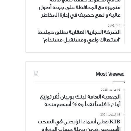
متميزة مع المحافظة على جودة أصول
عالية و نهجٍ حصيف في إدارة المخاطر
منذ يومين
الشركة التجارية العقارية تطلق حملتها
“استهلاك واعي ومستقبل مستدام”
Most Viewed
16 مارس، 2025
الجمعية العامة لبنك بوبيان تُقر توزيع
أرباح 10 فلساً نقداً و5% أسهم منحة
15 أكتوبر، 2024
KIB يعلن أسماء الرابحين في السحب
الأسبوعي ضمن حملة حساب الدروازة