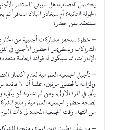
يكتمل النصاب، هل سيبقى المستثمر الأجنبي م
الجولة الثانية؟ أم سيغادر البلاد مسافراً ثم ي
ستنعقد بمن حضر؟
– خطوة ستحفز مشاركات أجنبية من الخارج، 
الشراكات وتكريس الحضور الأجنبي في المؤ
الإدارات، مما سيكون له فوائد إيجابية متعددة.
– تأجيل الجمعية العمومية لعدم اكتمال النصا
وإلزامه بالحضور مرتين، علماً أنه لا فائد
يأتي في المرة الأولى، ومن لم يشارك لن يأتي، 
لصحة حضور الجمعية العمومية ومنح الشركات ال
من انتهاء وقت الجمعية المحدد في ذات اليو
– من شأن تطبيق تلك الميزة ومنحها للشرك