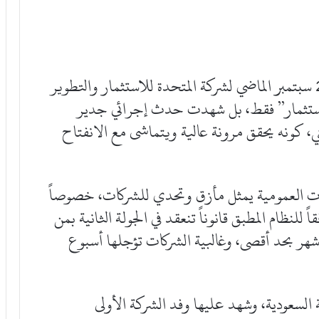
لم تكن الجمعية العمومية التي عقدت في 28 سبتمبر الماضي لشركة المتحدة للاستثمار والتطوير
للاستثمار” فقط، بل شهدت حدث إجرائي جدير
ي، كونه يحقق مرونة عالية ويتماشى مع الانفتاح
ات العمومية يمثل مأزق وتحدي للشركات، خصوصاً
 العادية التي تتطلب 75%، ووفقاً للنظام المطبق قانوناً تنعقد في الجولة الثانية بمن
ر بحد أقصى، وغالبية الشركات تؤجلها أسبوع
ة السعودية، وشهد عليها وفد الشركة الأولى