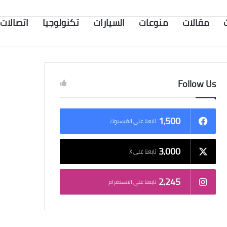
مقالات
منوعات
السيارات
تكنولوجيا
اتصالات
Follow Us
1٬500
تابعنا على الفيسبوك
3٬000
تابعنا على X
2٬245
تابعنا على الانستغرام