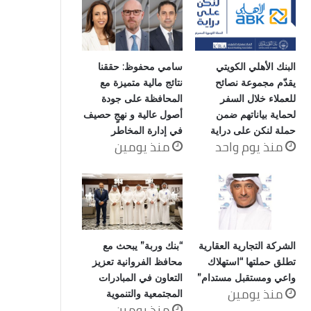
البنك الأهلي الكويتي
سامي محفوظ: حققنا
يقدّم مجموعة نصائح
نتائج مالية متميزة مع
للعملاء خلال السفر
المحافظة على جودة
لحماية بياناتهم ضمن
أصول عالية و نهجٍ حصيف
حملة لنكن على دراية
في إدارة المخاطر
منذ يوم واحد
منذ يومين
الشركة التجارية العقارية
“بنك وربة” يبحث مع
تطلق حملتها “استهلاك
محافظ الفروانية تعزيز
واعي ومستقبل مستدام”
التعاون في المبادرات
منذ يومين
المجتمعية والتنموية
منذ يومين