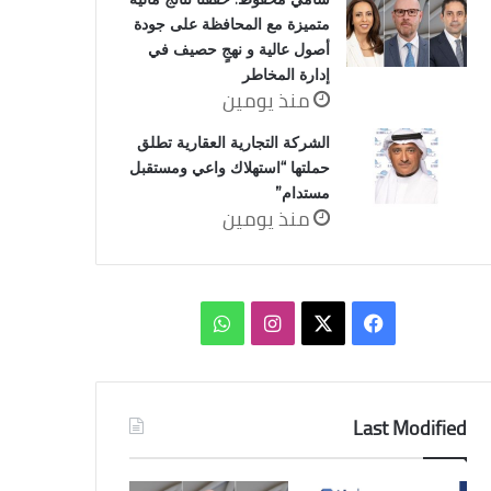
متميزة مع المحافظة على جودة
أصول عالية و نهجٍ حصيف في
إدارة المخاطر
منذ يومين
الشركة التجارية العقارية تطلق
حملتها “استهلاك واعي ومستقبل
مستدام”
منذ يومين
‫X
فيسبوك
انستقرام
واتساب
Last Modified