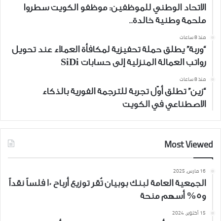
الاتحاد الوطني للموظفين: موظفو الكويت سطروا
ملحمة وطنية خالدة..
منذ 8 ساعات
“وربة” يطلق حملة تحفيزية لمكافأة العملاء عند تحويل
رواتب العمالة المنزلية إلى حسابات SiDi
منذ 8 ساعات
“زين” تطلق أوّل تجربة للترجمة الفورية بالذكاء
الاصطناعي في الكويت
Most Viewed
16 مارس، 2025
الجمعية العامة لبنك بوبيان تُقر توزيع أرباح 10 فلساً نقداً
و5% أسهم منحة
15 أكتوبر، 2024