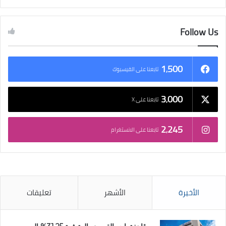
Follow Us
1٬500
تابعنا على الفيسبوك
3٬000
تابعنا على X
2٬245
تابعنا على الانستغرام
الأخيرة
الأشهر
تعليقات