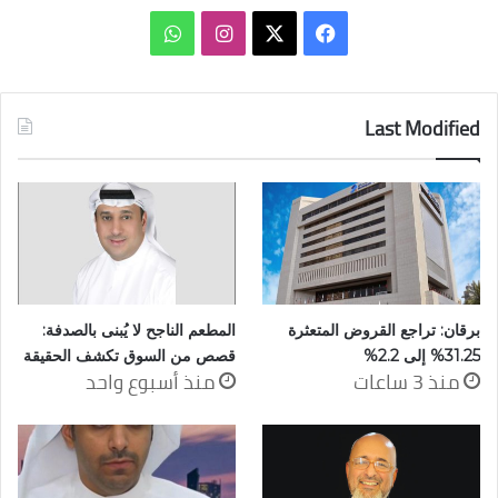
‫X
فيسبوك
انستقرام
واتساب
Last Modified
برقان: تراجع القروض المتعثرة
المطعم الناجح لا يُبنى بالصدفة:
31.25% إلى 2.2%
قصص من السوق تكشف الحقيقة
منذ 3 ساعات
منذ أسبوع واحد