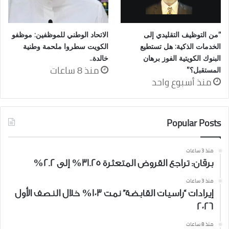
“من التوظيف التقليدي إلى
الاتحاد الوطني للموظفين: موظفو
الخدمات الذكية: هل تستطيع
الكويت سطروا ملحمة وطنية
البنوك الكويتية الفوز برهان
خالدة..
منذ 8 ساعات
المستقبل؟”
منذ أسبوع واحد
Popular Posts
منذ 3 ساعات
برقان: تراجع القروض المتعثرة 31.25% إلى 2.2%
منذ 3 ساعات
إيرادات “راسيات القابضة” نمت 103% خلال النصف الأول
2026
منذ 8 ساعات