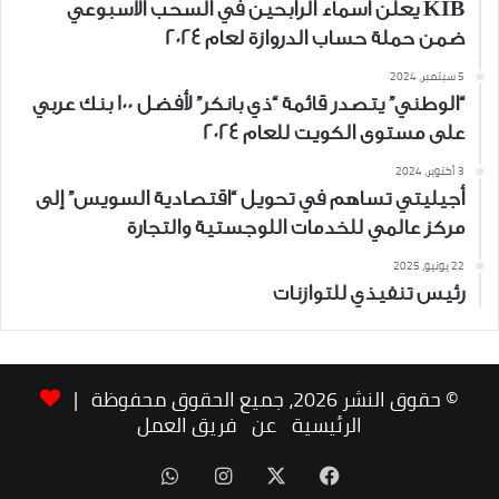
KIB يعلن أسماء الرابحين في السحب الأسبوعي
ضمن حملة حساب الدروازة لعام 2024
5 سبتمبر، 2024
“الوطني” يتصدر قائمة “ذي بانكر” لأفضل 100 بنك عربي
على مستوى الكويت للعام 2024
3 أكتوبر، 2024
أجيليتي تساهم في تحويل “اقتصادية السويس” إلى
مركز عالمي للخدمات اللوجستية والتجارة
22 يونيو، 2025
رئيس تنفيذي للتوازنات
© حقوق النشر 2026، جميع الحقوق محفوظة |
الرئيسية
عن
فريق العمل
‫X
فيسبوك
انستقرام
واتساب