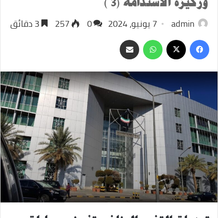
وركيزة الاستدامة (3 )
admin
7 يونيو، 2024
0
257
3 دقائق
‫X
فيسبوك
واتساب
مشاركة
عبر
البريد