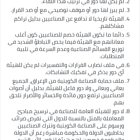
لم يكن لها دور في ترتيب هذا اللقاء.
لم يبرز لها دور أو موقف توضيحي مع أو ضد القرار.
الهيئة تاريخيا لا تدافع عن الصناعيين بدليل تراكم
مشاكلهم.
دائما ما تكون الهيئة خصم للصناعيين كون أغلب
معاناتهم مع الهيئة فيما يخص التباطؤ الشديد في
توزيع القسائم الصناعية وعدم السرعة في تلبية
المتطلبات.
في ملف تضارب القرارات والتفسيرات لم يكن للهيئة
أي دور يذكر في تفكيك التشابكات.
ملف حماية الصناعة الكويتية من الإغراق، الجميع
يعاني ويعاني ولا دور فاعل للهيئة، بدليل أن أصوات
الصناعيين ترتفع دون فائدة والخسائر والأضرار تلحق
بهم.
لا دور للهيئة العامة للصناعة في ترسيخ مبادئ
المعاملة بالمثل بالنسبة للدول التي تفرض ضرائب
ورسوم على الصناعة الكويتية وتترك الصناعيين
يخاطبون الدولة والحكومة مباشرة رغم أن الدولة
والحكومة خصصت لهم هيئة لتكون الأب الشرعي