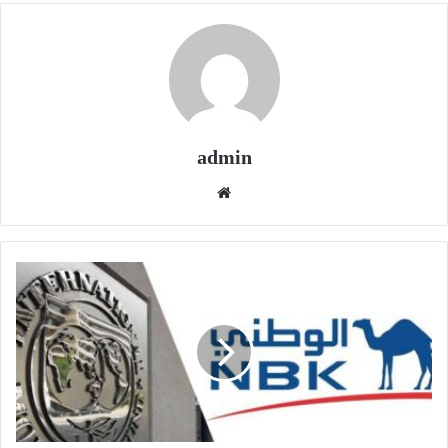
admin
موقع
الويب
في
تقرير
لبنك
الكويت
الوطني:
أسعار
الفائدة
الأمريكية