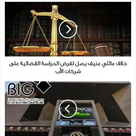
خلاف
عائلي
عنيف
يصل
لفرض
الحراسة
القضائية
على
شركات
خلاف عائلي عنيف يصل لفرض الحراسة القضائية على
الأب
شركات الأب
شركات
الوساطة
تنبه
مستثمري
"بيوت"
لإيداع
الأسهم
في