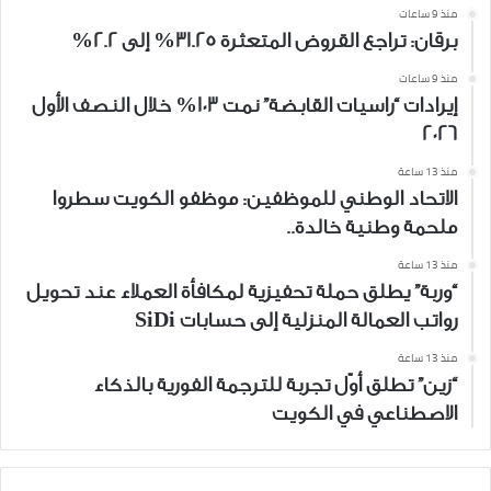
منذ 9 ساعات
برقان: تراجع القروض المتعثرة 31.25% إلى 2.2%
منذ 9 ساعات
إيرادات “راسيات القابضة” نمت 103% خلال النصف الأول
2026
منذ 13 ساعة
الاتحاد الوطني للموظفين: موظفو الكويت سطروا
ملحمة وطنية خالدة..
منذ 13 ساعة
“وربة” يطلق حملة تحفيزية لمكافأة العملاء عند تحويل
رواتب العمالة المنزلية إلى حسابات SiDi
منذ 13 ساعة
“زين” تطلق أوّل تجربة للترجمة الفورية بالذكاء
الاصطناعي في الكويت