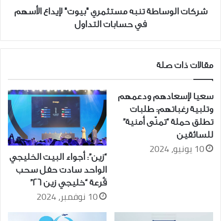
حسابات
شركات الوساطة تنبه مستثمري "بيوت" لإيداع الأسهم
التداول
في حسابات التداول
مقالات ذات صلة
سعيا لإسعادهم ودعمهم
وتلبية رغباتهم: طلبات
تطلق حملة “تمنّى أمنية”
للسائقين
10 يونيو، 2024
“زين”: أجواء البيت الخليجي
الواحد سادت حفل سحب
قُرعة “خليجي زين 26”
10 نوفمبر، 2024