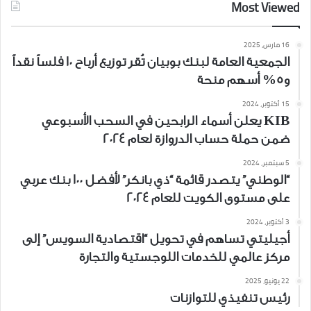
Most Viewed
16 مارس، 2025
الجمعية العامة لبنك بوبيان تُقر توزيع أرباح 10 فلساً نقداً
و5% أسهم منحة
15 أكتوبر، 2024
KIB يعلن أسماء الرابحين في السحب الأسبوعي
ضمن حملة حساب الدروازة لعام 2024
5 سبتمبر، 2024
“الوطني” يتصدر قائمة “ذي بانكر” لأفضل 100 بنك عربي
على مستوى الكويت للعام 2024
3 أكتوبر، 2024
أجيليتي تساهم في تحويل “اقتصادية السويس” إلى
مركز عالمي للخدمات اللوجستية والتجارة
22 يونيو، 2025
رئيس تنفيذي للتوازنات