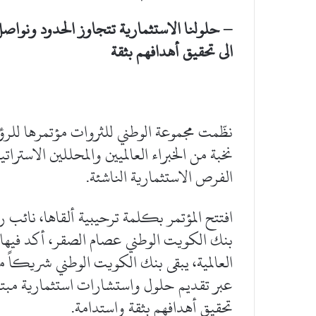
– حلولنا الاستثمارية تتجاوز الحدود ونواصل
الى
تحقيق أهدافهم بثقة
نخبة من الخبراء العالميين والمحللين الاستر
الفرص الاستثمارية الناشئة.
افتتح المؤتمر بكلمة ترحيبية ألقاها، نائب
بنك الكويت الوطني عصام الصقر، أكد فيها أ
العالمية، يبقى بنك الكويت الوطني شريكاً م
عبر تقديم حلول واستشارات استثمارية مبتك
تحقيق أهدافهم بثقة واستدامة.