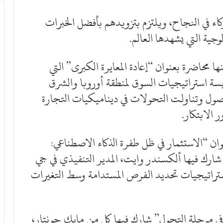
اء في النجاح، ويلتزم بتزويدهم بأفضل الخبرات
لوجية التي يشهدها العالم.
 محاضرة بعنوان “إعادة المعايرة الكبرى” التي
يسة استراتيجيات السوق لمنطقة أوروبا والشرق
لأصول وتناولت التحولات في ديناميكيات التجارة
 الابتكار.
ن “الاستثمار في ظل طفرة الذكاء الاصطناعي:
 شارك فيها ألكسندر وايت، المدير التنفيذي في جي
تراتيجيات تحديد الفرص المستدامة وسط التغيرات
في مرحلة التحول” شارك فيها كل من مايك جونتار،