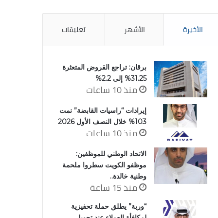
الأخيرة
الأشهر
تعليقات
برقان: تراجع القروض المتعثرة
31.25% إلى 2.2%
منذ 10 ساعات
إيرادات “راسيات القابضة” نمت
103% خلال النصف الأول 2026
منذ 10 ساعات
الاتحاد الوطني للموظفين:
موظفو الكويت سطروا ملحمة
وطنية خالدة..
منذ 15 ساعة
“وربة” يطلق حملة تحفيزية
لمكافأة العملاء عند تحويل