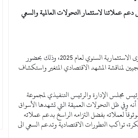
 دعم عملائنا لاستثمار التحولات العالمية و
السعي
نظّمت مجموعة الوطني للثروات مؤتمرها للرؤى الاستثمارية السنوي لعام 2025، وذلك بحضور
اتيجيين لمناقشة المشهد الاقتصادي المتغير واستكشاف
 رئيس مجلس الإدارة والرئيس التنفيذي لمجموعة
نه وفي ظل التحولات العميقة التي تشهدها الأسواق
وثوقاً لعملائه بفضل التزامه الراسخ بدعم عملائه
رة، تواكب التطورات الاقتصادية وتدعم السعي الى