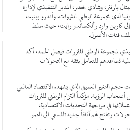
ال بارتنر، وشادي خضر، المدير التنفيذي لإدارة
يا لدى مجموعة الوطني للثروات، وأندرو بيتيت
لشركة Revcap بالإضافة إلى كارين وارد وألكساندر وايت، حيث سلط
ختلف فئات الأصول.
فيذي لمجموعة الوطني للثروات فيصل الحمد، أكد
لية تساعدهم للتعامل بثقة مع التحولات
ت حجم التغير العميق الذي يشهده الاقتصاد العالمي
صحاب الرؤية. مؤكداً التزام الوطني للثروات
ملائها في مواجهة التحديات الاقتصادية،
ات وتفتح لهم آفاقاً جديدةللسعي الى النمو.