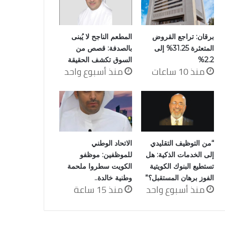
برقان: تراجع القروض
المطعم الناجح لا يُبنى
المتعثرة 31.25% إلى
بالصدفة: قصص من
2.2%
السوق تكشف الحقيقة
منذ 10 ساعات
منذ أسبوع واحد
“من التوظيف التقليدي
الاتحاد الوطني
إلى الخدمات الذكية: هل
للموظفين: موظفو
تستطيع البنوك الكويتية
الكويت سطروا ملحمة
الفوز برهان المستقبل؟”
وطنية خالدة..
منذ أسبوع واحد
منذ 15 ساعة