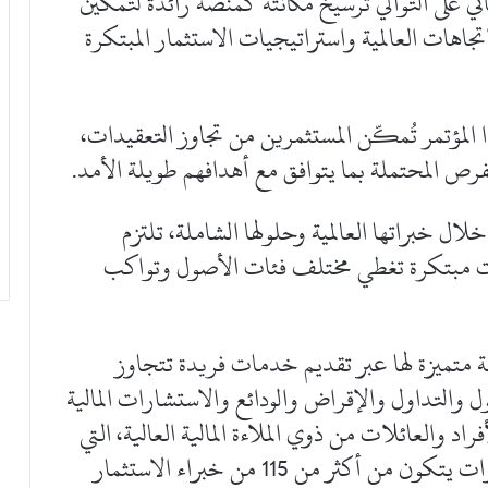
اني على التوالي ترسيخ مكانته كمنصة رائدة لتمكين
اهات العالمية واستراتيجيات الاستثمار المبتكرة
 المؤتمر تُمكّن المستثمرين من تجاوز التعقيدات،
لفرص المحتملة بما يتوافق مع أهدافهم طويلة الأمد.
ال خبراتها العالمية وحلولها الشاملة، تلتزم
ات مبتكرة تغطي مختلف فئات الأصول وتواكب
 متميزة لها عبر تقديم خدمات فريدة تتجاوز
والتداول والإقراض والودائع والاستشارات المالية
 والعائلات من ذوي الملاءة المالية العالية، التي
يقدمها فريق متخصص من خبراء إدارة الثروات يتكون من أكثر من 115 من خبراء الاستثمار