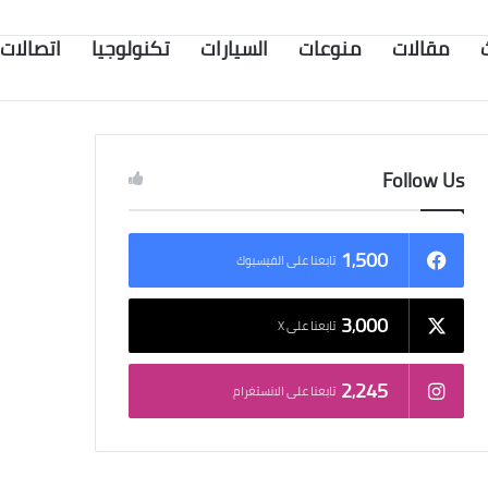
مقالات
منوعات
السيارات
تكنولوجيا
اتصالات
Follow Us
1٬500
تابعنا على الفيسبوك
3٬000
تابعنا على X
2٬245
تابعنا على الانستغرام