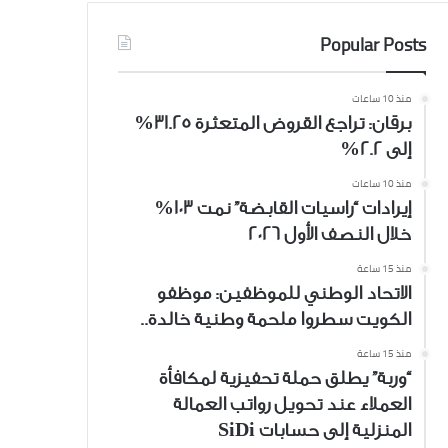
Popular Posts
منذ 10 ساعات
برقان: تراجع القروض المتعثرة 31.25%
إلى 2.2%
منذ 10 ساعات
إيرادات “راسيات القابضة” نمت 103%
خلال النصف الأول 2026
منذ 15 ساعة
الاتحاد الوطني للموظفين: موظفو
الكويت سطروا ملحمة وطنية خالدة..
منذ 15 ساعة
“وربة” يطلق حملة تحفيزية لمكافأة
العملاء عند تحويل رواتب العمالة
المنزلية إلى حسابات SiDi