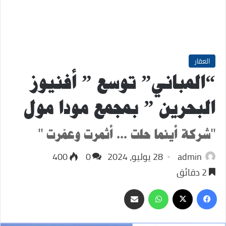
العقار
“المباني” توسع ” أفنيوز
البحرين ” بمجمع مودا مول
"شركة أينما حلت ... أثمرت وعمّرت "
admin
28 يوليو، 2024
0
400
2 دقائق
‫X
فيسبوك
واتساب
مشاركة
عبر
البريد