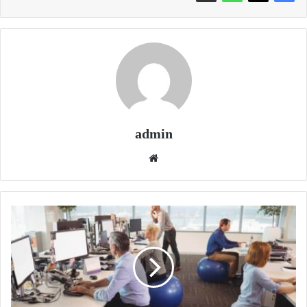
admin
موقع
الويب
رئيس
تنفيذي
لشركة
استثمار
مدرجة
في