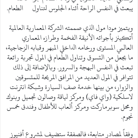
يبعث في النفس الراحة أثناء الجلوس لتناول الطعام.
ويتميز مودا مول الذي صممته الشركة المعمارية العالمية
أتكينز بأجوائه الأنيقة الفخمة وطرازه المعماري
العالمي المستوى ورخامه الداخلي المبهر وقبابه الزجاجية،
ما يجعل من التسوق وتناول الطعام في المول تجربة رائعة
تبعث في النفس البهجة والسرور. وبالإضافة إلى ذلك
تتوافر في المول العديد من المرافق المريحة للمتسوقين
والزوار، من بينها خدمة صف السيارة وشبكة انترنت
لاسلكية (واي فاي) ومركز لياقة وصالون تجميل وبنوك
ومحل سوبرماركت ومركز ألعاب للأطفال وفندق خمس
نجوم.
وفقاً لمصادر متابعة، فالصفقة ستضيف لمشروع أفنيوز