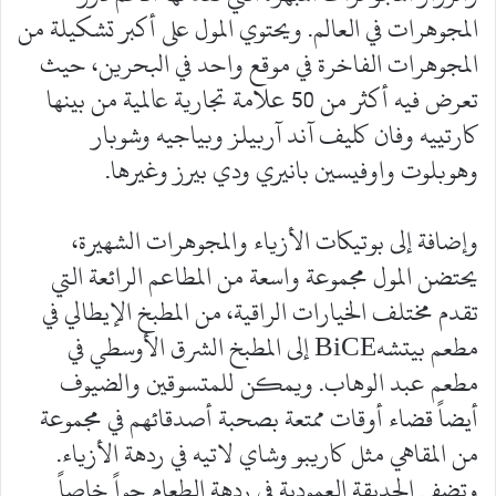
المجوهرات في العالم. ويحتوي المول على أكبر تشكيلة من
المجوهرات الفاخرة في موقع واحد في البحرين، حيث
تعرض فيه أكثر من 50 علامة تجارية عالمية من بينها
كارتييه وفان كليف آند آربيلز وبياجيه وشوبار
وهوبلوت واوفيسين بانيري ودي بيرز وغيرها.
وإضافة إلى بوتيكات الأزياء والمجوهرات الشهيرة،
يحتضن المول مجموعة واسعة من المطاعم الرائعة التي
تقدم مختلف الخيارات الراقية، من المطبخ الإيطالي في
مطعم بيتشهBiCE إلى المطبخ الشرق الأوسطي في
مطعم عبد الوهاب. ويمكن للمتسوقين والضيوف
أيضاً قضاء أوقات ممتعة بصحبة أصدقائهم في مجموعة
من المقاهي مثل كاريبو وشاي لاتيه في ردهة الأزياء.
وتضفي الحديقة العمودية في ردهة الطعام جواً خاصاً