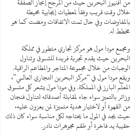
من أفنيوز البحرين حيث من المرجح إنجاز الصفقة
خلال وقت قريب وفقاَ لمعطيات إيجابية محيطة
بالمفاوضات وفي حال تمت الاتفاقات ومضت كما هو
مخطط له.
ومجمع مودا مول هو مركز تجاري متطور في مملكة
البحرين حيث يقدم تجربة فريدة للتسوق وتناول
الوجبات من خلال مجموعة المتاجر والمطاعم الراقية.
ويقع مودا مول في “مركز البحرين التجاري العالمي”،
المعلم البارز في المملكة. وفي مودا مول يشعر كل متسوق
وزائر بالتميز سواء جاء لمقابلة أصدقائه لتناول فنجان
من القهوة أو لاختيار هدية متميزة لمن يعزون عليه،
حيث يجد في المول ما يحتاجه لكل مناسبة سواء كان ذلك
حقيبة يد فاخرة أو طقم مجوهرات نادر.