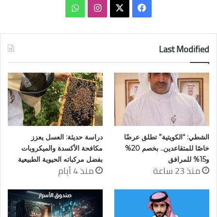
‫X
فيسبوك
انستقرام
واتساب
Last Modified
الشطي: “الكويتية” تطلق عرضًا
دراسة حديثة: العسل يعزز
خاصًا للمتقاعدين.. بخصم 20%
مكافحة الأكسدة والميكروبات
و15% للمرافق
بفضل مركباته الحيوية الطبيعية
منذ 23 ساعة
منذ 4 أيام