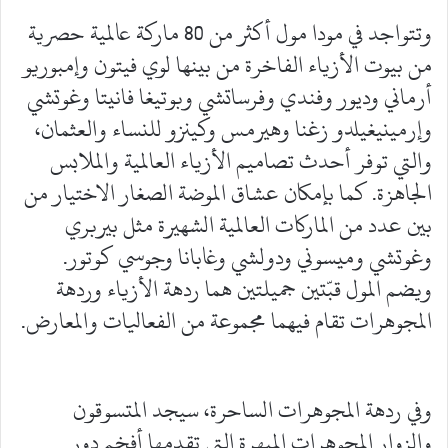
وتتواجد في مودا مول أكثر من 80 ماركة عالمية حصرية
من بيوت الأزياء الفاخرة من بينها لوي فيتون وإمبوريو
أرماني وديور وفندي وفرساتشي وبوتيغا فانيتا وغوتشي
وإرمينيغيلدو زغنا وهيرمس وكينزو للنساء والعثمان،
والتي توفر أحدث تصاميم الأزياء العالمية والملابس
الجاهزة. كما بإمكان عشاق الموضة الصغار الاختيار من
بين عدد من الماركات العالمية الشهيرة مثل بيربري
وغوتشي وميسوني ودولشي وغابانا وجوسي كوتور.
ويضم المول قبّتين جميلتين هما ردهة الأزياء وردهة
المجوهرات تقام فيهما مجموعة من الفعاليات والمعارض.
وفي ردهة المجوهرات الساحرة، سيجد المتسوقون
والزوار المجوهرات المبهرة التي تقدمها أفخم دور